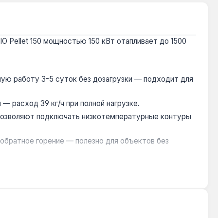
O Pellet 150 мощностью 150 кВт отапливает до 1500
ую работу 3-5 суток без дозагрузки — подходит для
 — расход 39 кг/ч при полной нагрузке.
 позволяют подключать низкотемпературные контуры
обратное горение — полезно для объектов без
ание топлива с зольностью до 3% без забивания.
изводство — Украина.