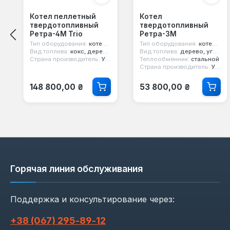
Котел пеллетный
Котел
твердотопливный
твердотопливный
Ретра-4М Trio
Ретра-3М
Тип оборудования:
котел пеллетный
Тип оборудования:
котел твердотопливный
Вид топлива:
кокс, дерево, уголь, пеллеты, брикеты, стружка, опилки
Вид топлива:
дерево, уголь
Страна производитель:
Украина
Теплообменник:
стальной
Страна производитель:
Украина
Обычная цена:
Обычная цена:
148 800,00 ₴
53 800,00 ₴
Горячая линия обслуживания
Поддержка и консультирование через:
+38 (067) 295‑89‑12