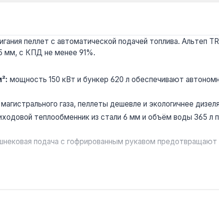
ания пеллет с автоматической подачей топлива. Альтеп TRI
5 мм, с КПД не менее 91%.
²:
мощность 150 кВт и бункер 620 л обеспечивают автономн
 магистрального газа, пеллеты дешевле и экологичнее дизеля
иходовой теплообменник из стали 6 мм и объём воды 365 л
 шнековая подача с гофрированным рукавом предотвращают 
чищаемая чугунная реторта и дефлектор обеспечивают сжиг
ых комплексов. Гарантия 3 года, доставка по Украине. Про