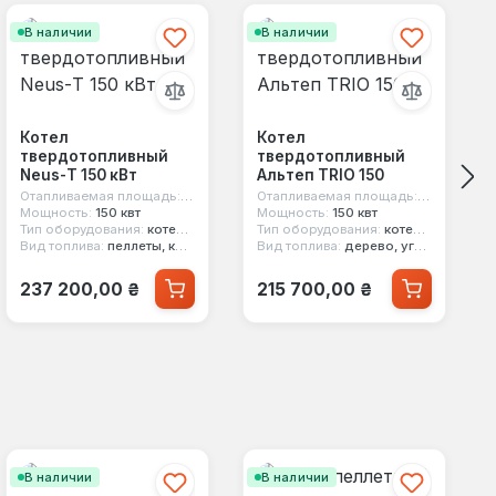
В наличии
В наличии
Котел
Котел
твердотопливный
твердотопливный
Neus-Т 150 кВт
Альтеп TRIO 150
Отапливаемая площадь:
1500 м²
Отапливаемая площадь:
1500 м²
Мощность:
150 квт
Мощность:
150 квт
Тип оборудования:
котел твердотопливный
Тип оборудования:
котел твердотопливный
Вид топлива:
пеллеты, кокс, дерево, уголь, брикеты
Вид топлива:
дерево, уголь, брикеты, стружка, опилки, торф
Обычная цена:
Обычная цена:
237 200,00 ₴
215 700,00 ₴
В наличии
В наличии