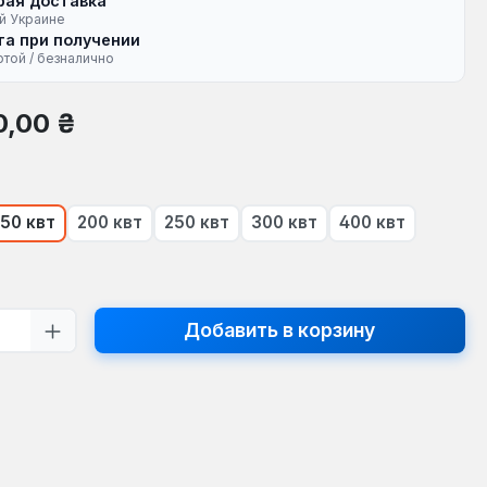
рая доставка
й Украине
а при получении
ртой / безналично
на:
0,00 ₴
150 квт
200 квт
250 квт
300 квт
400 квт
оящее время эта опция недоступна.)
тво продукта: введите желаемое кол
Добавить в корзину