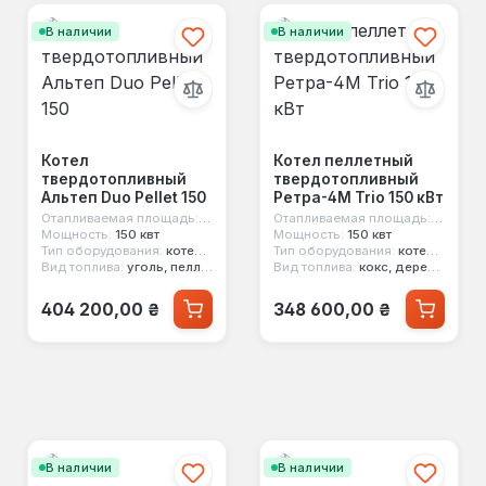
В наличии
В наличии
Котел
Котел пеллетный
твердотопливный
твердотопливный
Альтеп Duo Pellet 150
Ретра-4М Trio 150 кВт
 м²
Отапливаемая площадь:
1500 м²
Отапливаемая площадь:
1500 м²
Мощность:
150 квт
Мощность:
150 квт
Тип оборудования:
котел пеллетный
Тип оборудования:
котел пеллетный
Вид топлива:
уголь, пеллеты
Вид топлива:
кокс, дерево, уголь, брикеты, стружка, пеллеты, опилки
Обычная цена:
Обычная цена:
404 200,00 ₴
348 600,00 ₴
В наличии
В наличии