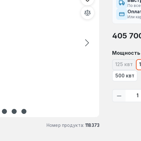
Быст
По все
Оплат
Или ка
Обычная це
405 70
Выберите
Мощность
125 квт
(В наст
500 квт
Количес
Номер продукта:
118373