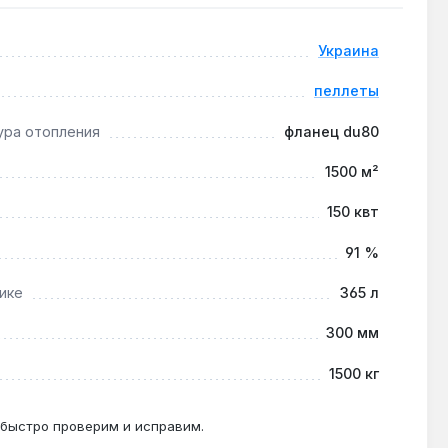
ки, что снижает расход пеллет до 13-20 кг/ч.
Украина
пеллеты
ура отопления
фланец du80
рамический дымоход с тягой не менее 20 Па.
1500 м²
150 квт
ов с потребностью в длительной автономии.
91 %
ике
365 л
300 мм
1500 кг
 быстро проверим и исправим.