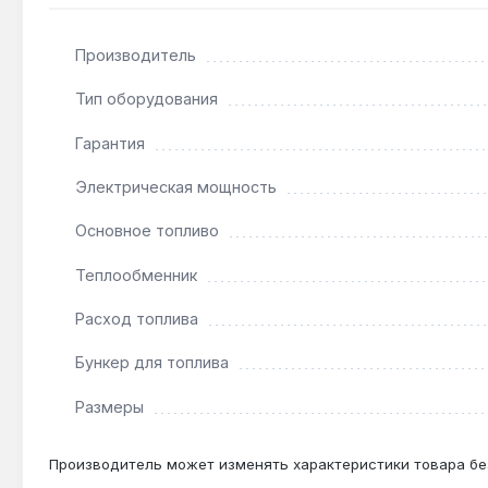
Подходит ли для отопления дома 500 м²?
Да — мощность 150 кВт с запасом покрывает 1500 м
Производитель
Тип оборудования
Какой диаметр дымохода требуется?
Гарантия
Диаметр дымохода 300 мм — для отвода продуктов 
Электрическая мощность
Чем отличается от модели Альтеп TRIO Pellet 1
Основное топливо
Мощность 150 кВт против 100 кВт, бункер 620 л про
Теплообменник
Расход топлива
Бункер для топлива
Размеры
Производитель может изменять характеристики товара бе