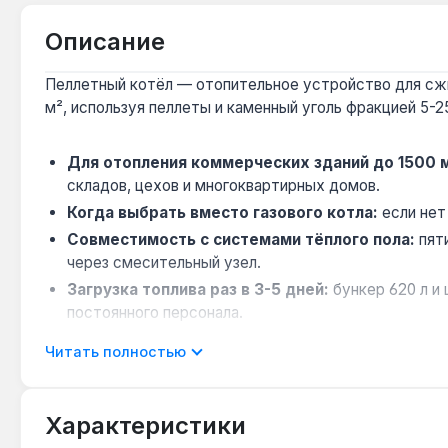
Описание
Пеллетный котёл — отопительное устройство для сжиг
м², используя пеллеты и каменный уголь фракцией 5-2
Для отопления коммерческих зданий до 1500 м
складов, цехов и многоквартирных домов.
Когда выбрать вместо газового котла:
если нет
Совместимость с системами тёплого пола:
пят
через смесительный узел.
Загрузка топлива раз в 3-5 дней:
бункер 620 л и
постоянного персонала.
Для регионов с низким качеством пеллет:
самоо
Читать полностью
Котёл применяется для отопления промышленных и жил
Характеристики