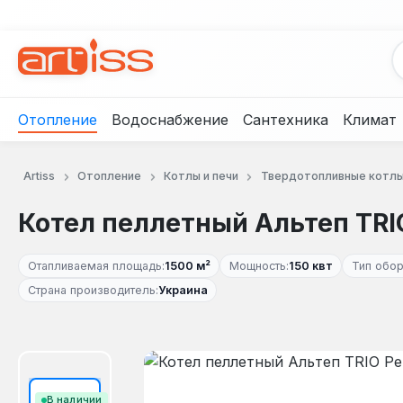
рейти к основному содержанию
Перейти к поиску
Перейти к основной навигации
Отопление
Водоснабжение
Сантехника
Климат
Artiss
Отопление
Котлы и печи
Твердотопливные котл
Котел пеллетный Альтеп TRIO
Отапливаемая площадь:
1500 м²
Мощность:
150 квт
Тип обор
Страна производитель:
Украина
Пропустить галерею изображений
В наличии