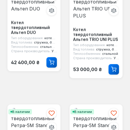
Котел
твердотопливный
Котел
Альтеп DUO
твердотопливный
Тип оборудования:
котел твердотопливный
Альтеп TRIO UNI PLUS
Вид топлива:
стружка, брикеты, дерево, уголь, опилки
Тип оборудования:
котел твердотопливный
Теплообменник:
стальной 6 мм
Вид топлива:
стружка, брикеты, дерево, уголь, опилки, торф
Страна производитель:
Украина
Теплообменник:
стальной
Страна производитель:
Украина
Обычная цена:
42 400,00 ₴
Обычная цена:
53 000,00 ₴
В наличии
В наличии