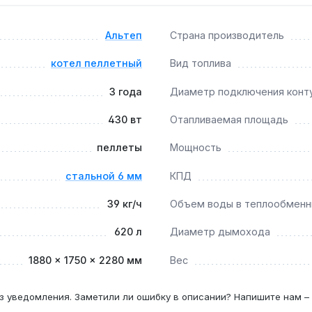
², для 500 м² котёл будет работать в режиме 30-50% нагруз
Альтеп
Страна производитель
котел пеллетный
Вид топлива
3 года
Диаметр подключения конт
сгорания при мощности 150 кВт необходим стальной или ке
430 вт
Отапливаемая площадь
00?
пеллеты
Мощность
тив 450 л, вес 1500 кг против 1100 кг — для больших объект
стальной 6 мм
КПД
39 кг/ч
Объем воды в теплообменн
620 л
Диаметр дымохода
1880 × 1750 × 2280 мм
Вес
з уведомления. Заметили ли ошибку в описании? Напишите нам –