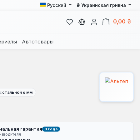
₴
Русский
Украинская гривна
У вас есть товары из спис
В к
0,00 ₴
ериалы
Автотовары
:
стальной 6 мм
иальная гарантия
3 года
изводителя