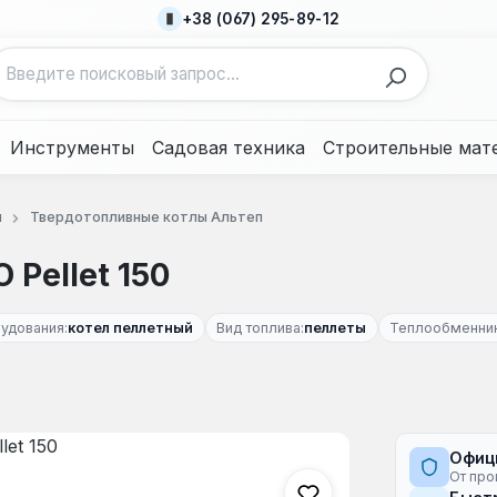
+38 (067) 295-89-12
Инструменты
Садовая техника
Строительные мат
ы
Твердотопливные котлы Альтеп
 Pellet 150
удования:
котел пеллетный
Вид топлива:
пеллеты
Теплообменник
Офиц
От про