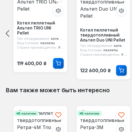
Котел пеллетный
Альтеп TRIO UNI
Котел пеллетный
Pellet
твердотопливный
Тип оборудования:
котел пеллетный
Альтеп Duo UNI Pellet
Вид топлива:
пеллеты
Тип оборудования:
котел пеллетный
Страна производитель:
Украина
Вид топлива:
пеллеты
Страна производитель:
Украина
Обычная цена:
119 400,00 ₴
Обычная цена:
122 600,00 ₴
Вам также может быть интересно
Пропустить галерею продуктов
В наличии
В наличии