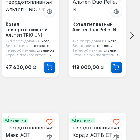
Котел
Котел пеллетный
твердотопливный
Альтеп Duo Pellet N
Альтеп TRIO UNI
Тип оборудования:
котел твердотопливный
Тип оборудования:
котел пеллетный
Вид топлива:
стружка, брикеты, дерево, уголь, опилки, торф
Вид топлива:
пеллеты
Теплообменник:
стальной
Теплообменник:
стальной 6 мм
Страна производитель:
Украина
Страна производитель:
Украина
Обычная цена:
Обычная цена:
47 600,00 ₴
118 000,00 ₴
В наличии
В наличии