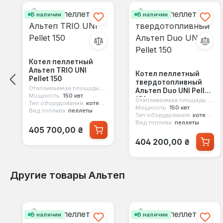
В наличии
В наличии
Котел пеллетный
Альтеп TRIO UNI
Котел пеллетный
Pellet 150
твердотопливный
Отапливаемая площадь:
1500 м²
Альтеп Duo UNI Pellet
Мощность:
150 квт
150
Отапливаемая площадь:
1500
Тип оборудования:
котел пеллетный
Мощность:
150 квт
Вид топлива:
пеллеты
Тип оборудования:
котел пеллетный
Вид топлива:
пеллеты
Обычная цена:
405 700,00 ₴
Обычная цена:
404 200,00 ₴
Другие товары Альтеп
Пропустить галерею продуктов
В наличии
В наличии