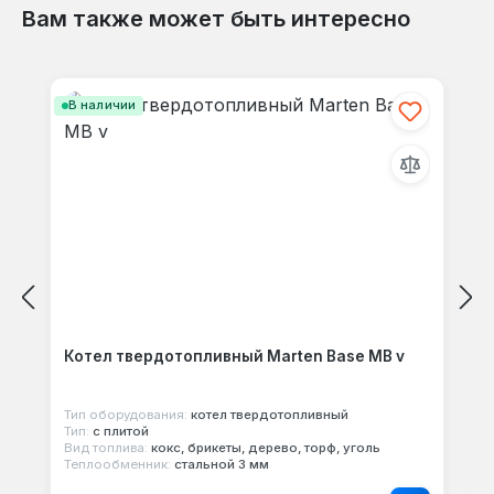
Гарантия 3 года, доставка по Украине.
Вам также может быть интересно
Производство — Украина.
Отзывов не найдено. Делитесь
Пропустить галерею продуктов
своими мыслями с другими.
В наличии
Котел твердотопливный Marten Base MB v
Тип оборудования:
котел твердотопливный
Тип:
с плитой
Вид топлива:
кокс, брикеты, дерево, торф, уголь
Теплообменник:
стальной 3 мм