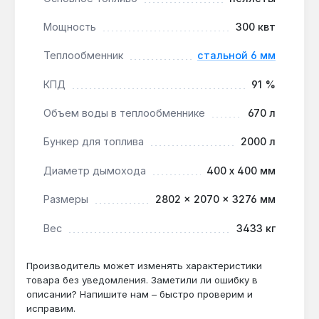
уменьшает расход топлива.
Долговечная конструкция:
теплообменник и
Мощность
300 квт
корпус из стали толщиной 6 мм выдерживают
высокие температуры и механические
Теплообменник
стальной 6 мм
нагрузки, продлевая срок службы.
КПД
91 %
Котел Kronas Bio Master 300 кВт подходит для
Объем воды в теплообменнике
670 л
отопления крупных промышленных и
коммерческих объектов, где требуется
Бункер для топлива
2000 л
стабильное теплоснабжение с минимальным
Диаметр дымохода
400 х 400 мм
участием оператора. Он эффективен в системах
с высокой тепловой нагрузкой и доступом к
Размеры
2802 × 2070 × 3276 мм
различным видам твердого топлива.
Вес
3433 кг
Как часто нужно чистить зольный ящик?
Производитель может изменять характеристики
Периодичность удаления золы зависит от
товара без уведомления. Заметили ли ошибку в
типа топлива — при использовании пеллет
описании? Напишите нам – быстро проверим и
очистка требуется реже, чем при сжигании
исправим.