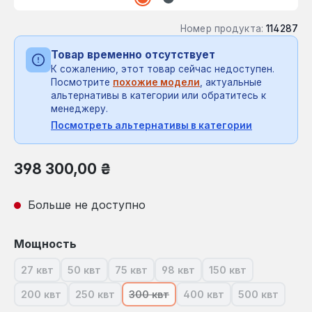
Номер продукта:
114287
Товар временно отсутствует
К сожалению, этот товар сейчас недоступен.
Посмотрите
похожие модели
, актуальные
альтернативы в категории или обратитесь к
менеджеру.
Посмотреть альтернативы в категории
Обычная цена:
398 300,00 ₴
Больше не доступно
Выберите
Мощность
27 квт
50 квт
75 квт
98 квт
150 квт
(В настоящее время эта опция недоступна.)
(В настоящее время эта опция недоступна.)
(В настоящее время эта опция недост
(В настоящее время эта опц
(В настоящее вре
200 квт
250 квт
300 квт
400 квт
500 квт
(В настоящее время эта опция недоступна.)
(В настоящее время эта опция недоступна.)
(В настоящее время эта опция нед
(В настоящее время эт
(В настоящ