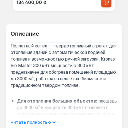
Обычная цена:
134 400,00 ₴
Описание
Пеллетный котел — твердотопливный агрегат для
отопления зданий с автоматической подачей
топлива и возможностью ручной загрузки. Kronas
Bio Master 300 кВт мощностью 300 кВт
предназначен для обогрева помещений площадью
до 3000 м², работая на пеллетах, биомассе и
традиционном твердом топливе.
Для отопления больших объектов:
площадь
до 3000 м² и мощность 300 кВт позволяют
использовать котел для промышленных цехов,
складов и многоквартирных домов с
Читать полностью
централизованной системой.