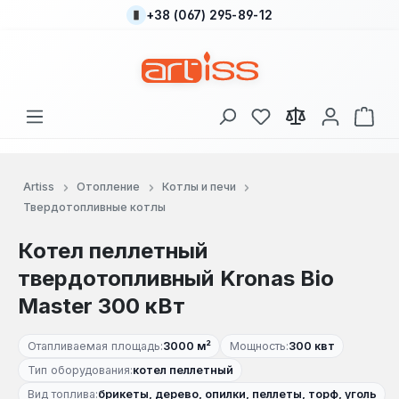
+38 (067) 295-89-12
Перейти к основному содержанию
У вас есть товары
В к
Artiss
Отопление
Котлы и печи
Твердотопливные котлы
Котел пеллетный
твердотопливный Kronas Bio
Master 300 кВт
Отапливаемая площадь:
3000 м²
Мощность:
300 квт
Тип оборудования:
котел пеллетный
Вид топлива:
брикеты, дерево, опилки, пеллеты, торф, уголь