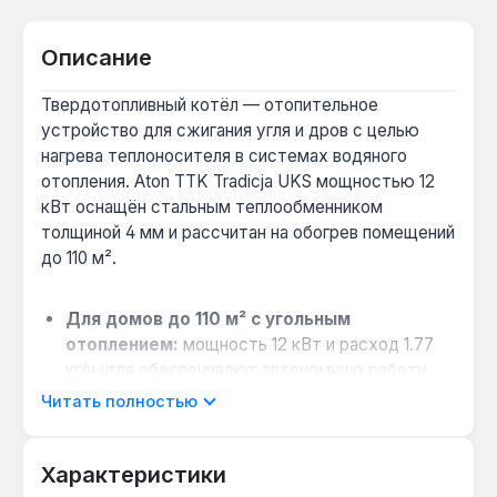
Описание
Твердотопливный котёл — отопительное
устройство для сжигания угля и дров с целью
нагрева теплоносителя в системах водяного
отопления. Aton TTK Tradicja UKS мощностью 12
кВт оснащён стальным теплообменником
толщиной 4 мм и рассчитан на обогрев помещений
до 110 м².
Для домов до 110 м² с угольным
отоплением:
мощность 12 кВт и расход 1.77
кг/ч угля обеспечивают автономную работу
без частого обслуживания.
Читать полностью
Когда выбрать вместо газового котла:
если
отсутствует магистральный газ — модель
Характеристики
работает на антраците, каменном угле и