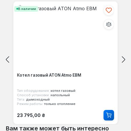
своими мыслями с другими.
В наличии
Котел газовый ATON Atmo ЕВМ
Тип оборудования:
котел газовый
Способ установки:
напольный
Тяга:
дымоходный
Режим работы:
только отопление
Обычная цена:
23 795,00 ₴
Вам также может быть интересно