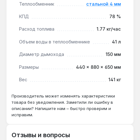
Теплообменник
стальной 4 мм
Гарантия 5 лет, доставка по Украине.
КПД
78 %
Подходит ли для отопления дома 80 м²?
Расход топлива
1.77 кг/час
Да — мощность 12 кВт и КПД 78 %
обеспечивают запас тепла для помещений до
Объем воды в теплообменнике
41 л
110 м², что покрывает площадь 80 м² с
Диаметр дымохода
150 мм
резервом.
Размеры
440 × 880 × 650 мм
Как часто нужно чистить зольник?
Вес
141 кг
При расходе угля 1.77 кг/ч очистка зольника
рекомендуется каждые 2-3 дня —
Производитель может изменять характеристики
конструкция с отдельными дверцами
товара без уведомления. Заметили ли ошибку в
упрощает этот процесс.
описании? Напишите нам – быстро проверим и
исправим.
Отзывы и вопросы