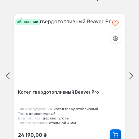
Пропустить галерею продуктов
В наличии
Котел твердотопливный Beaver Pro
Тип оборудования:
котел твердотопливный
Тип:
одноконтурный
Вид топлива:
дерево, уголь
Теплообменник:
стальной 4 мм
Обычная цена:
24 190,00 ₴