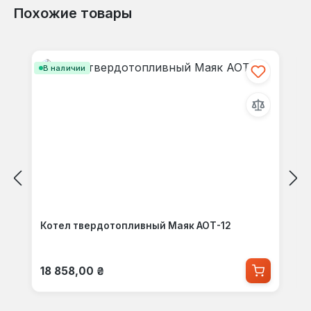
Похожие товары
Пропустить галерею продуктов
В наличии
Котел твердотопливный Маяк АОТ-12
Обычная цена:
18 858,00 ₴