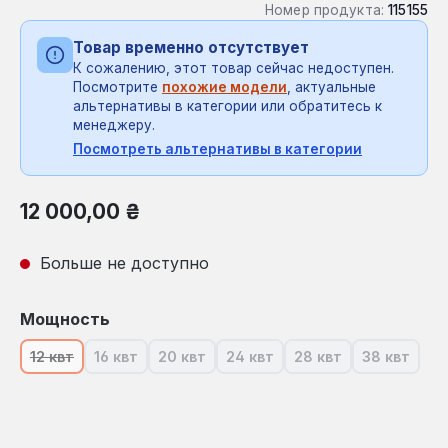
Номер продукта:
115155
Товар временно отсутствует
К сожалению, этот товар сейчас недоступен.
Посмотрите
похожие модели
, актуальные
альтернативы в категории или обратитесь к
менеджеру.
Посмотреть альтернативы в категории
Обычная цена:
12 000,00 ₴
Больше не доступно
Выберите
Мощность
12 квт
16 квт
20 квт
24 квт
28 квт
38 квт
(В настоящее время эта опция недоступна.)
(В настоящее время эта опция недоступна.)
(В настоящее время эта опция недосту
(В настоящее время эта опци
(В настоящее время
(В насто