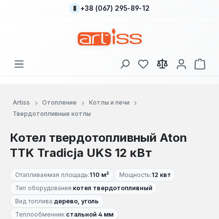
+38 (067) 295-89-12
Перейти к основному содержанию
У вас есть товары
В к
Artiss
Отопление
Котлы и печи
Твердотопливные котлы
Котел твердотопливный Aton
TTK Tradicja UKS 12 кВт
Отапливаемая площадь:
110 м²
Мощность:
12 квт
Тип оборудования:
котел твердотопливный
Вид топлива:
дерево, уголь
Теплообменник:
стальной 4 мм