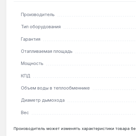
Расход топлива составляет 1.67 кг/час — при загру
Производитель
Выдерживает ли котел работу с дровами влаж
Тип оборудования
Да — верхний метод сжигания и форсунки подачи 
Гарантия
Отапливаемая площадь
Совместим ли с системой тёплый пол?
Да — объём воды 75 л и стальной теплообменник 
Мощность
КПД
Объем воды в теплообменнике
Диаметр дымохода
Вес
Производитель может изменять характеристики товара бе