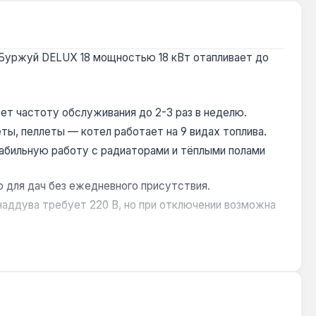
 Буржуй DELUX 18 мощностью 18 кВт отапливает до
ает частоту обслуживания до 2-3 раз в неделю.
еты, пеллеты — котел работает на 9 видах топлива.
абильную работу с радиаторами и тёплыми полами
о для дач без ежедневного присутствия.
аддува требует 220 В, но при отключении возможна
. Гарантия 3 года, доставка по Украине.