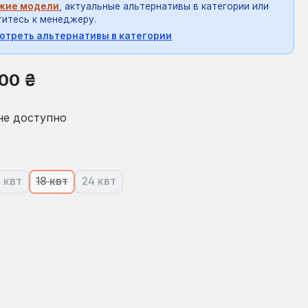
жие модели
, актуальные альтернативы в категории или
итесь к менеджеру.
отреть альтернативы в категории
на:
,00 ₴
не доступно
4 квт
18 квт
24 квт
ящее время эта опция недоступна.)
(В настоящее время эта опция недоступна.)
(В настоящее время эта опция недоступна.)
(В настоящее время эта опция недоступна.