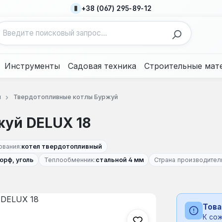
+38 (067) 295-89-12
Инструменты
Садовая техника
Строительные мат
ы
Твердотопливные котлы Буржуй
жуй DELUX 18
ования:
котел твердотопливный
орф, уголь
Теплообменник:
стальной 4 мм
Страна производител
Това
К сож