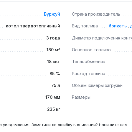
зке камеры 72 л этого хватает на 48 часов непрерывной рабо
Буржуй
Страна производитель
ностью до 30%?
котел твердотопливный
Вид топлива
брикеты
,
воздуха позволяют эффективно сжигать дрова влажностью 
3 года
Диаметр подключения конт
180 м²
Основное топливо
4 мм обеспечивают стабильную температуру теплоносителя
18 квт
Теплообменник
85 %
Расход топлива
75 л
Объем камеры загрузки
170 мм
Размеры
235 кг
з уведомления. Заметили ли ошибку в описании? Напишите нам –