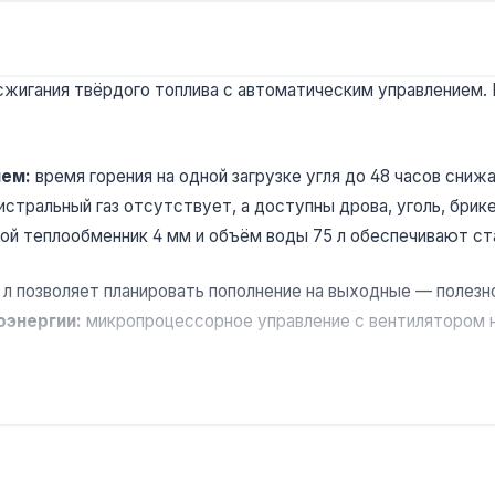
сжигания твёрдого топлива с автоматическим управлением.
ием:
время горения на одной загрузке угля до 48 часов сниж
истральный газ отсутствует, а доступны дрова, уголь, брик
ой теплообменник 4 мм и объём воды 75 л обеспечивают ст
 л позволяет планировать пополнение на выходные — полезн
оэнергии:
микропроцессорное управление с вентилятором н
ских и складов площадью до 180 м². Производство — Украина