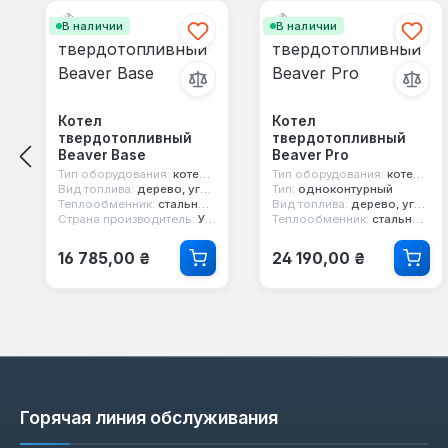
В наличии
В наличии
Котел
Котел
твердотопливный
твердотопливный
Beaver Base
Beaver Pro
Тип оборудования:
котел твердотопливный
Тип оборудования:
котел твердотопливный
Вид топлива:
дерево, уголь, кокс
Тип:
одноконтурный
Теплообменник:
стальной 3 мм
Вид топлива:
дерево, уголь
Страна производитель:
Украина
Теплообменник:
стальной 4 мм
Обычная цена:
Обычная цена:
16 785,00 ₴
24 190,00 ₴
Горячая линия обслуживания