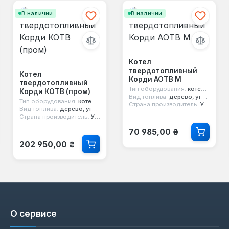
В наличии
В наличии
Котел
твердотопливный
Котел
Корди АОТВ М
твердотопливный
Тип оборудования:
котел твердотопливный
Корди КОТВ (пром)
Вид топлива:
дерево, уголь, кокс
Тип оборудования:
котел твердотопливный
Страна производитель:
Украина
Вид топлива:
дерево, уголь, кокс
Страна производитель:
Украина
Обычная цена:
70 985,00 ₴
Обычная цена:
202 950,00 ₴
О сервисе