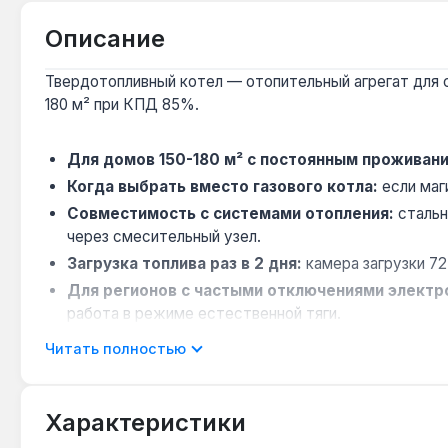
Описание
Твердотопливный котел — отопительный агрегат для 
180 м² при КПД 85%.
Для домов 150-180 м² с постоянным проживан
Когда выбрать вместо газового котла:
если маг
Совместимость с системами отопления:
стальн
через смесительный узел.
Загрузка топлива раз в 2 дня:
камера загрузки 72
Для регионов с частыми отключениями электр
работа в режиме естественной тяги.
Читать полностью
Котёл подходит для отопления частных домов, мастер
Характеристики
Какой расход угля у Буржуй DELUX 18?