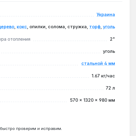
ты.
Украина
дерево
,
кокс
, опилки, солома, стружка,
торф
,
уголь
до 30% без потери КПД.
ура отопления
2"
уголь
 для низкотемпературных контуров.
стальной 4 мм
1.67 кг/час
72 л
570 × 1320 × 980 мм
 быстро проверим и исправим.