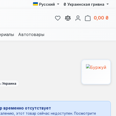
₴
Русский
Украинская гривна
У вас есть товары из спис
В к
0,00 ₴
ериалы
Автотовары
ь:
Украина
р временно отсутствует
алению, этот товар сейчас недоступен. Посмотрите