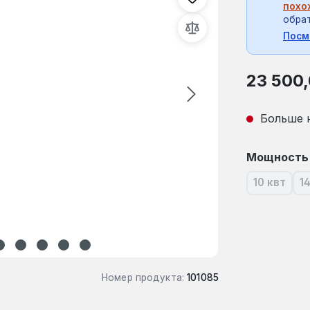
похо
обрат
Посм
Обычная це
23 500
Больше 
Выберите
Мощность
10 квт
1
(В насто
Номер продукта:
101085