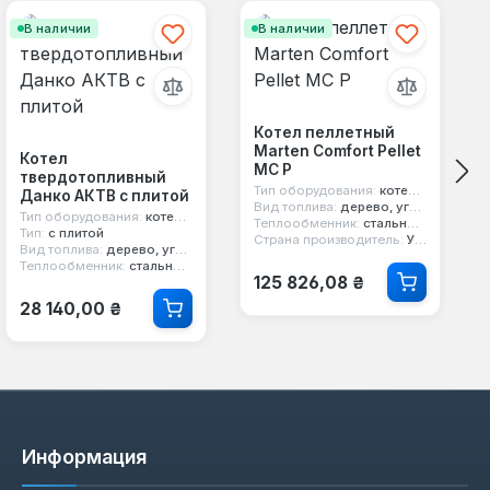
В наличии
В наличии
Котел пеллетный
Marten Comfort Pellet
Котел
MC P
твердотопливный
Тип оборудования:
котел пеллетный
Данко АКТВ с плитой
Вид топлива:
дерево, уголь, пеллеты
Тип оборудования:
котел твердотопливный
Теплообменник:
стальной 5 мм
Тип:
с плитой
Страна производитель:
Украина
Вид топлива:
дерево, уголь, кокс
Теплообменник:
стальной 4 мм
Обычная цена:
125 826,08 ₴
Обычная цена:
28 140,00 ₴
Информация