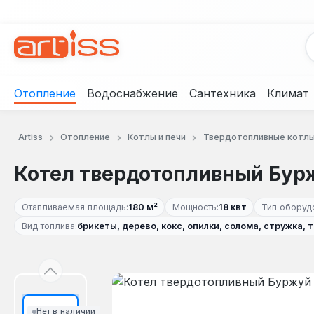
рейти к основному содержанию
Перейти к поиску
Перейти к основной навигации
Отопление
Водоснабжение
Сантехника
Климат
Artiss
Отопление
Котлы и печи
Твердотопливные котл
Котел твердотопливный Бур
Отапливаемая площадь:
180 м²
Мощность:
18 квт
Тип оборуд
Вид топлива:
брикеты, дерево, кокс, опилки, солома, стружка, т
Пропустить галерею изображений
Нет в наличии