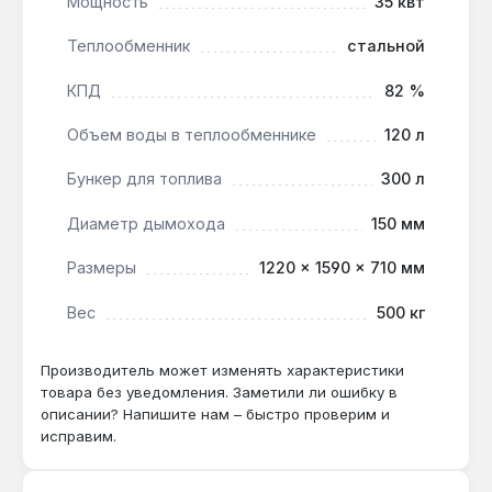
Мощность
35 квт
Подходит ли для отопления дома 300 м²?
Теплообменник
стальной
Да — мощность 35 кВт и отапливаемая
площадь 350 м² покрывают потребности
КПД
82 %
такого дома, а бункер 300 л позволяет
планировать пополнение раз в несколько
Объем воды в теплообменнике
120 л
дней.
Бункер для топлива
300 л
Диаметр дымохода
150 мм
Можно ли использовать только дрова?
Да — вторая камера с водяными
Размеры
1220 × 1590 × 710 мм
колосниками предназначена для сжигания
дров, брикетов и кокса, хотя основное
Вес
500 кг
топливо — уголь.
Производитель может изменять характеристики
товара без уведомления. Заметили ли ошибку в
Как часто нужно чистить золу?
описании? Напишите нам – быстро проверим и
При регулярной эксплуатации на угле очистка
исправим.
требуется каждые 3-7 дней, а система
автоматического удаления золы (опция)