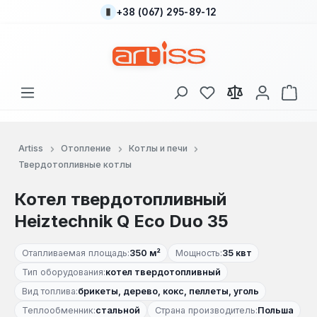
+38 (067) 295-89-12
Перейти к основному содержанию
У вас есть товары
В к
Artiss
Отопление
Котлы и печи
Твердотопливные котлы
Котел твердотопливный
Heiztechnik Q Eco Duo 35
Отапливаемая площадь:
350 м²
Мощность:
35 квт
Тип оборудования:
котел твердотопливный
Вид топлива:
брикеты, дерево, кокс, пеллеты, уголь
Теплообменник:
стальной
Страна производитель:
Польша