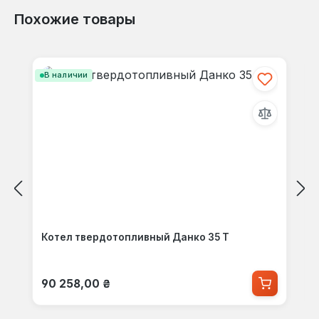
Похожие товары
Пропустить галерею продуктов
В наличии
Котел твердотопливный Данко 35 Т
Обычная цена:
90 258,00 ₴