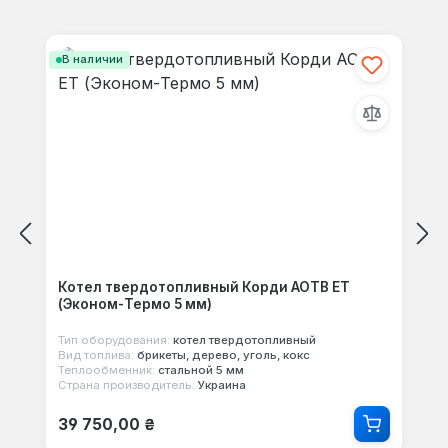
Отзывов не найдено. Делитесь
Пропустить галерею продуктов
своими мыслями с другими.
В наличии
Котел твердотопливный Корди АОТВ ЕТ
(Эконом-Термо 5 мм)
Тип оборудования:
котел твердотопливный
Вид топлива:
брикеты, дерево, уголь, кокс
Теплообменник:
стальной 5 мм
Страна производитель:
Украина
Обычная цена:
39 750,00 ₴