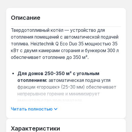
Описание
Твердотопливный котёл — устройство для
отопления помещений с автоматической подачей
топлива. Heiztechnik Q Eco Duo 35 мощностью 35
кВт с двумя камерами сгорания и бункером 300 л
обеспечивает отопление до 350 м².
Для домов 250-350 м² с угольным
отоплением:
автоматическая подача угля
фракции «горошек» (25-30 мм) обеспечивает
непрерывное горение и минимизирует
вмешательство пользователя.
Когда нужно сжигать дрова и уголь:
вторая
Читать полностью
камера с водяными колосниками позволяет
загружать крупнокусковое топливо — дрова,
Характеристики
брикеты или кокс.