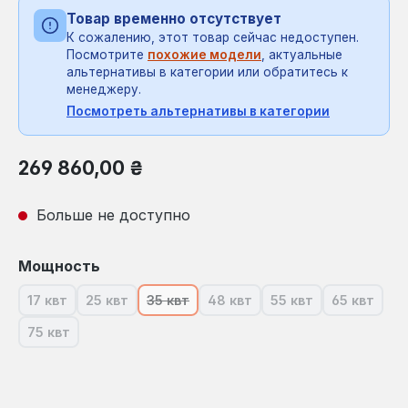
Товар временно отсутствует
К сожалению, этот товар сейчас недоступен.
Посмотрите
похожие модели
, актуальные
альтернативы в категории или обратитесь к
менеджеру.
Посмотреть альтернативы в категории
Обычная цена:
269 860,00 ₴
Больше не доступно
Выберите
Мощность
17 квт
25 квт
35 квт
48 квт
55 квт
65 квт
(В настоящее время эта опция недоступна.)
(В настоящее время эта опция недоступна.)
(В настоящее время эта опция недосту
(В настоящее время эта опци
(В настоящее врем
(В насто
75 квт
(В настоящее время эта опция недоступна.)