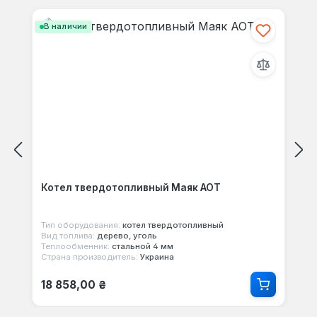
своими мыслями с другими.
В наличии
Котел твердотопливный Маяк АОТ
Тип оборудования:
котел твердотопливный
Вид топлива:
дерево, уголь
Теплообменник:
стальной 4 мм
Страна производитель:
Украина
Обычная цена:
18 858,00 ₴