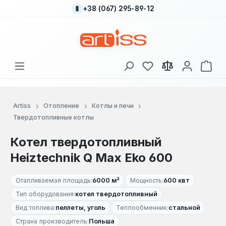
+38 (067) 295-89-12
Перейти к основному содержанию
У вас есть товары
В к
Artiss
Отопление
Котлы и печи
Твердотопливные котлы
Котел твердотопливный
Heiztechnik Q Max Eko 600
Отапливаемая площадь:
6000 м²
Мощность:
600 квт
Тип оборудования:
котел твердотопливный
Вид топлива:
пеллеты, уголь
Теплообменник:
стальной
Страна производитель:
Польша