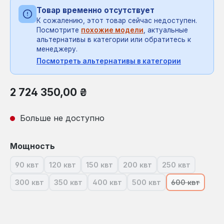
Товар временно отсутствует
К сожалению, этот товар сейчас недоступен.
Посмотрите
похожие модели
, актуальные
альтернативы в категории или обратитесь к
менеджеру.
Посмотреть альтернативы в категории
Обычная цена:
2 724 350,00 ₴
Больше не доступно
Выберите
Мощность
90 квт
120 квт
150 квт
200 квт
250 квт
(В настоящее время эта опция недоступна.)
(В настоящее время эта опция недоступна.)
(В настоящее время эта опция недос
(В настоящее время эта 
(В настоящее 
300 квт
350 квт
400 квт
500 квт
600 квт
(В настоящее время эта опция недоступна.)
(В настоящее время эта опция недоступна.)
(В настоящее время эта опция нед
(В настоящее время эт
(В настоящ