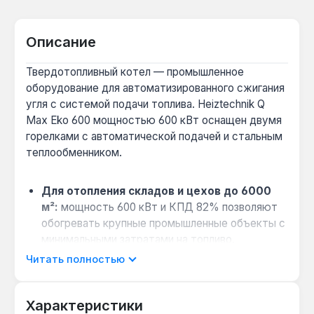
Описание
Твердотопливный котел — промышленное
оборудование для автоматизированного сжигания
угля с системой подачи топлива. Heiztechnik Q
Max Eko 600 мощностью 600 кВт оснащен двумя
горелками с автоматической подачей и стальным
теплообменником.
Для отопления складов и цехов до 6000
м²:
мощность 600 кВт и КПД 82% позволяют
обогревать крупные промышленные объекты с
минимальными затратами на топливо.
Автономная работа до 7 дней:
бункер
Читать полностью
объемом 2000 л для угля или пеллет снижает
частоту загрузки, что удобно для объектов
Характеристики
без постоянного персонала.