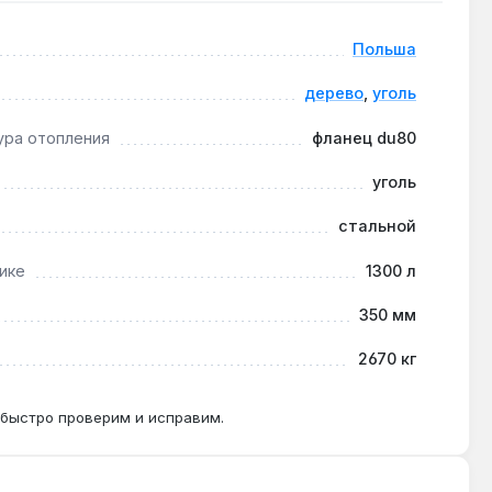
ования. Производство — Польша. Гарантия 5 лет,
Польша
дерево
,
уголь
ура отопления
фланец du80
 без постоянного присутствия персонала.
уголь
стальной
температурными контурами 35-45 °C, обеспечивая
ике
1300 л
350 мм
2670 кг
зволяет подключать её к мощным дымоходам и
 быстро проверим и исправим.