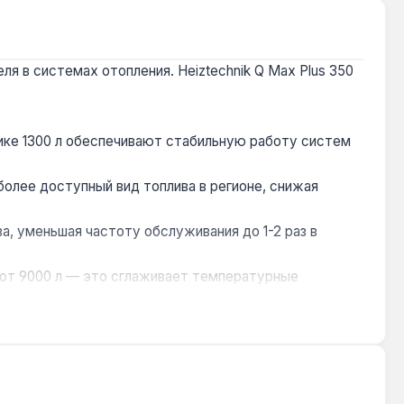
я в системах отопления. Heiztechnik Q Max Plus 350
ке 1300 л обеспечивают стабильную работу систем
более доступный вид топлива в регионе, снижая
а, уменьшая частоту обслуживания до 1-2 раз в
от 9000 л — это сглаживает температурные
ики и в верхнюю часть топки, обеспечивая точное
ых центров, многоквартирных домов. Эксплуатация с