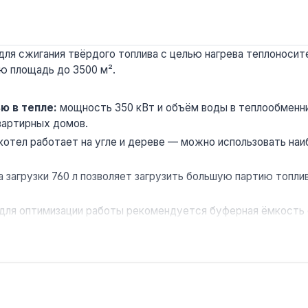
я сжигания твёрдого топлива с целью нагрева теплоносител
ю площадь до 3500 м².
ю в тепле:
мощность 350 кВт и объём воды в теплообменни
вартирных домов.
котел работает на угле и дереве — можно использовать наи
 загрузки 760 л позволяет загрузить большую партию топлив
для оптимизации работы рекомендуется буферная ёмкость 
матика HT-tronic 350 управляет подачей воздуха под колосн
ва.
й площадью до 3500 м² — производственных зданий, торгов