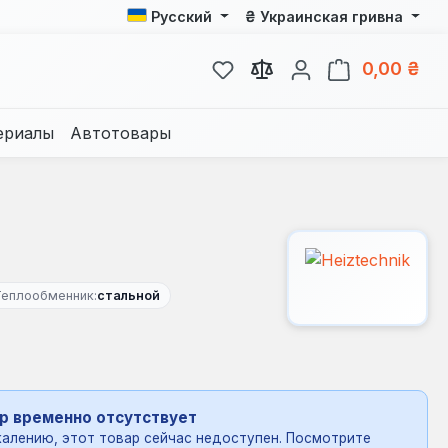
₴
Русский
Украинская гривна
У вас есть товары из спис
В к
0,00 ₴
ериалы
Автотовары
Теплообменник:
стальной
р временно отсутствует
алению, этот товар сейчас недоступен. Посмотрите