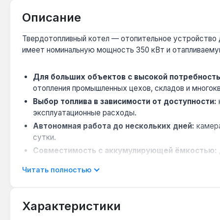
Описание
Твердотопливный котел — отопительное устройство дл
имеет номинальную мощность 350 кВт и отапливаему
Для больших объектов с высокой потребность
отопления промышленных цехов, складов и многок
Выбор топлива в зависимости от доступности:
эксплуатационные расходы.
Автономная работа до нескольких дней:
камера
сутки.
Совместимость с аккумулирующей ёмкостью:
колебания и повышает общий КПД системы.
Читать полностью
Контроль горения с двумя вентиляторами:
авто
дозирование кислорода для полного сгорания топли
Характеристики
Котёл предназначен для отопления крупных помещени