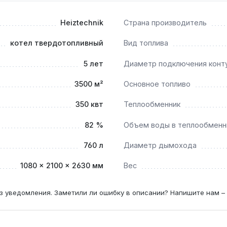
 сгладить пиковые нагрузки и продлить срок службы оборуд
Heiztechnik
Страна производитель
котел твердотопливный
Вид топлива
ax Plus 350 и как часто нужно загружать топливо?
5 лет
Диаметр подключения конт
грузка требуется 1-2 раза в сутки, что удобно для объектов
3500 м²
Основное топливо
плый пол»?
350 квт
Теплообменник
уферную ёмкость от 9000 л, котел может работать с низко
82 %
Объем воды в теплообменн
760 л
Диаметр дымохода
серии Q Max Plus?
1080 × 2100 × 2630 мм
Вес
теплообменнике 1300 л и диаметр дымохода 350 мм, что по
з уведомления. Заметили ли ошибку в описании? Напишите нам –