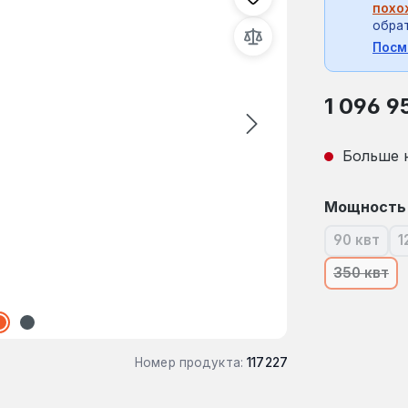
похо
обрат
Посм
Обычная це
1 096 9
Больше 
Выберите
Мощность
90 квт
1
(В наст
350 квт
(В наст
Номер продукта:
117227