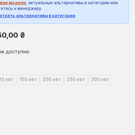
жие модели
, актуальные альтернативы в категории или
итесь к менеджеру.
отреть альтернативы в категории
на:
50,00 ₴
не доступно
20 квт
150 квт
200 квт
250 квт
300 квт
оящее время эта опция недоступна.)
(В настоящее время эта опция недоступна.)
(В настоящее время эта опция недоступна.)
(В настоящее время эта опция недоступ
(В настоящее время эта опц
(В настоящее вр
оящее время эта опция недоступна.)