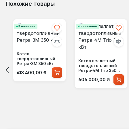
Похожие товары
Пропустить галерею продуктов
В наличии
В наличии
Котел
твердотопливный
Котел пеллетный
Ретра-3М 350 кВт
твердотопливный
Обычная цена:
Ретра-4М Trio 350
413 400,00 ₴
кВт
Обычная цена:
606 000,00 ₴