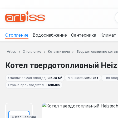
рейти к основному содержанию
Перейти к поиску
Перейти к основной навигации
Отопление
Водоснабжение
Сантехника
Климат
Artiss
Отопление
Котлы и печи
Твердотопливные котл
Котел твердотопливный Heizt
Отапливаемая площадь:
3500 м²
Мощность:
350 квт
Тип обо
Страна производитель:
Польша
Пропустить галерею изображений
Нет в наличии