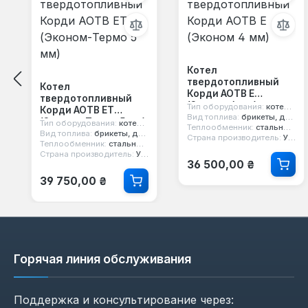
Котел
твердотопливный
Котел
Корди АОТВ Е
твердотопливный
(Эконом 4 мм)
Тип оборудования:
котел твердотопливный
Корди АОТВ ЕТ
Вид топлива:
брикеты, дерево, уголь, кокс
(Эконом-Термо 5 мм)
Тип оборудования:
котел твердотопливный
Теплообменник:
стальной 4 мм
Вид топлива:
брикеты, дерево, уголь, кокс
Страна производитель:
Украина
Теплообменник:
стальной 5 мм
Страна производитель:
Украина
Обычная цена:
36 500,00 ₴
Обычная цена:
39 750,00 ₴
Горячая линия обслуживания
Поддержка и консультирование через: