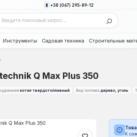
+38 (067) 295-89-12
Инструменты
Садовая техника
Строительные мат
ы
echnik Q Max Plus 350
рудования:
котел твердотопливный
Вид топлива:
дерево, уголь
Това
К сож