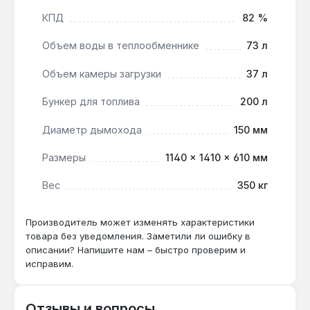
на пеллетах?
КПД
82 %
При использовании пеллет стандартного
качества — раз в 7–10 дней, дополнительная
Объем воды в теплообменнике
73 л
система автоматического удаления золы
упрощает обслуживание.
Объем камеры загрузки
37 л
Бункер для топлива
200 л
Подходит ли для системы с радиаторами
Диаметр дымохода
150 мм
старого образца?
Да — диаметр подключения контура
Размеры
1140 × 1410 × 610 мм
отопления 1 1/2" и объём воды в
теплообменнике 73 л совместимы с
Вес
350 кг
гравитационными и насосными системами.
Производитель может изменять характеристики
товара без уведомления. Заметили ли ошибку в
описании? Напишите нам – быстро проверим и
исправим.
Отзывы и вопросы