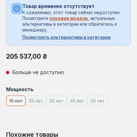
Товар временно отсутствует
К сожалению, этот товар сейчас недоступен.
Посмотрите
похожие модели
, актуальные
альтернативы в категории или обратитесь к
менеджеру.
Посмотреть альтернативы в категории
Обычная цена:
205 537,00 ₴
Больше не доступно
Выберите
Мощность
15 квт
25 квт
35 квт
45 квт
55 квт
(В настоящее время эта опция недоступна.)
(В настоящее время эта опция недоступна.)
(В настоящее время эта опция недосту
(В настоящее время эта опци
(В настоящее врем
Похожие товары