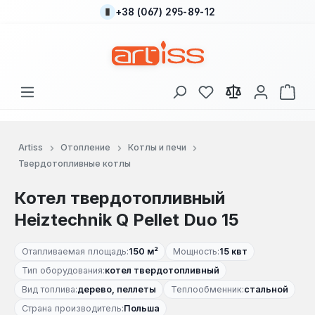
+38 (067) 295-89-12
Перейти к основному содержанию
У вас есть товары
В к
Artiss
Отопление
Котлы и печи
Твердотопливные котлы
Котел твердотопливный
Heiztechnik Q Pellet Duo 15
Отапливаемая площадь:
150 м²
Мощность:
15 квт
Тип оборудования:
котел твердотопливный
Вид топлива:
дерево, пеллеты
Теплообменник:
стальной
Страна производитель:
Польша