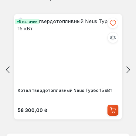
Пропустить галерею продуктов
В наличии
Котел твердотопливный Neus Турбо 15 кВт
Обычная цена:
58 300,00 ₴