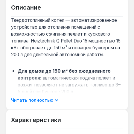
Описание
Твердотопливный котёл — автоматизированное
устройство для отопления помещений с
возможностью сжигания пеллет и кускового
топлива. Heiztechnik Q Pellet Duo 15 мощностью 15
кВт обогревает до 150 м² и оснащён бункером на
200 л для длительной автономной работы.
Для домов до 150 м² без ежедневного
контроля:
автоматическая подача пеллет и
розжиг позволяют не загружать топливо до 3–
5 дней при бункере 200 л.
Два вида топлива в одном котле:
основная
Читать полностью
камера для пеллет с автоматикой и вторая
камера для дров или брикетов с водяными
Характеристики
колосниками — гибкость при смене
поставщика.