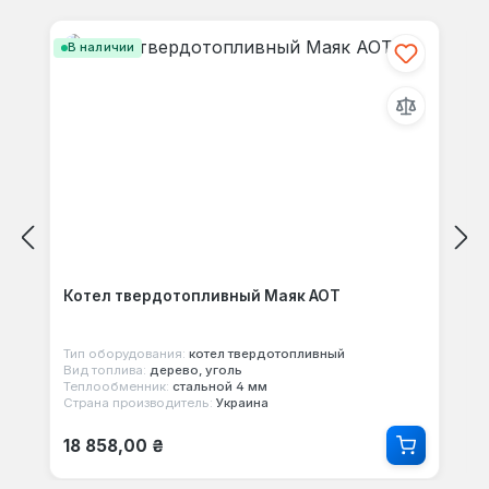
Пропустить галерею продуктов
своими мыслями с другими.
В наличии
Котел твердотопливный Маяк АОТ
Тип оборудования:
котел твердотопливный
Вид топлива:
дерево, уголь
Теплообменник:
стальной 4 мм
Страна производитель:
Украина
Обычная цена:
18 858,00 ₴