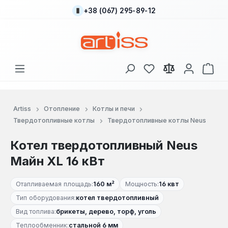
+38 (067) 295-89-12
Перейти к основному содержанию
У вас есть товары
В к
Artiss
Отопление
Котлы и печи
Твердотопливные котлы
Твердотопливные котлы Neus
Котел твердотопливный Neus
Майн XL 16 кВт
Отапливаемая площадь:
160 м²
Мощность:
16 квт
Тип оборудования:
котел твердотопливный
Вид топлива:
брикеты, дерево, торф, уголь
Теплообменник:
стальной 6 мм