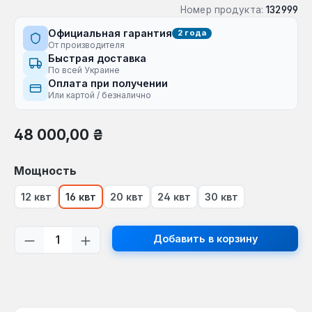
Номер продукта:
132999
Официальная гарантия
2 года
От производителя
Быстрая доставка
По всей Украине
Оплата при получении
Или картой / безналично
Обычная цена:
48 000,00 ₴
Выберите
Мощность
12 квт
16 квт
20 квт
24 квт
30 квт
Количество продукта: введите желаем
Добавить в корзину