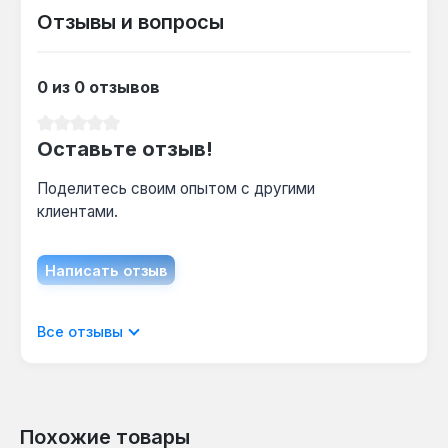
Версия XL имеет увеличенный объём
Отзывы и вопросы
загрузочной камеры 52 л против 35 л у
стандартной, что увеличивает время горения
до 12 часов.
0 из 0 отзывов
Средний рейтинг 0 из 5 звезд
Оставьте отзыв!
Поделитесь своим опытом с другими
клиентами.
Написать отзыв
Отображать отзывы только на текущем
Все отзывы
языке.
Похожие товары