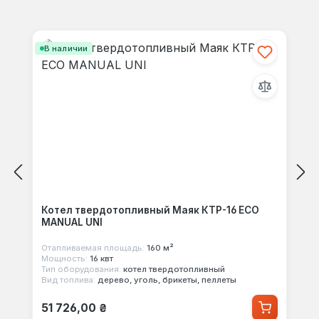
Отзывов не найдено. Делитесь
Пропустить галерею продуктов
своими мыслями с другими.
В наличии
Котел твердотопливный Маяк КТР-16 ECO
MANUAL UNI
Отапливаемая площадь:
160 м²
Мощность:
16 квт
Тип оборудования:
котел твердотопливный
Вид топлива:
дерево, уголь, брикеты, пеллеты
Обычная цена:
51 726,00 ₴