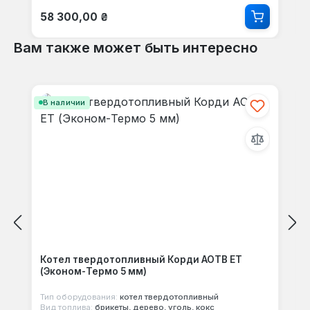
Обычная цена:
58 300,00 ₴
Вам также может быть интересно
Пропустить галерею продуктов
В наличии
Котел твердотопливный Корди АОТВ ЕТ
(Эконом-Термо 5 мм)
Тип оборудования:
котел твердотопливный
Вид топлива:
брикеты, дерево, уголь, кокс