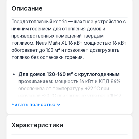
Описание
Твердотопливный котёл — шахтное устройство с
нижним горением для отопления домов и
производственных помещений твёрдым
топливом. Neus Майн XL 16 кВт мощностью 16 кВт
обогревает до 160 м² и позволяет дозагружать
топливо без остановки горения.
Для домов 120-160 м² с круглогодичным
проживанием:
мощность 16 кВт и КПД 86%
обеспечивают температуру +22 °C при
наружной -20 °C при загрузке угля раз в 10-12
часов.
Читать полностью
Выбор для регионов с частыми
отключениями электричества:
котёл
Характеристики
энергонезависим — работает без насоса и
автоматики, достаточно естественной тяги