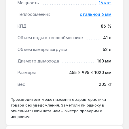
Мощность
16 квт
Теплообменник
стальной 6 мм
Какой объём воды в теплообменнике и
как это влияет на инерционность?
КПД
86 %
Объём 41 л — при растопке котёл выходит на
Объем воды в теплообменнике
41 л
рабочий режим за 20-30 минут, а после
прогорания топлива остывает в течение 1-2
Объем камеры загрузки
52 л
часов.
Диаметр дымохода
160 мм
Подходит ли для отопления теплицы
Размеры
455 × 995 × 1020 мм
площадью 100 м²?
Вес
205 кг
Да — мощности 16 кВт достаточно для
поддержания +15 °C в теплице с
поликарбонатным покрытием при условии
Производитель может изменять характеристики
теплоизоляции фундамента.
товара без уведомления. Заметили ли ошибку в
описании? Напишите нам – быстро проверим и
исправим.
Чем отличается от модели Майн без XL?