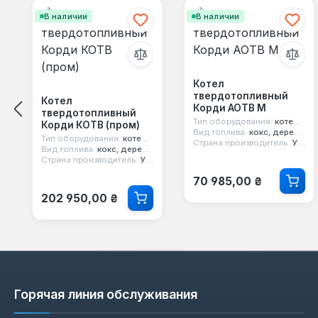
В наличии
В наличии
Котел
твердотопливный
Котел
Корди АОТВ М
твердотопливный
Тип оборудования:
котел твердотопливный
Корди КОТВ (пром)
Вид топлива:
кокс, дерево, уголь
Тип оборудования:
котел твердотопливный
Страна производитель:
Украина
Вид топлива:
кокс, дерево, уголь
Страна производитель:
Украина
Обычная цена:
70 985,00 ₴
Обычная цена:
202 950,00 ₴
Горячая линия обслуживания