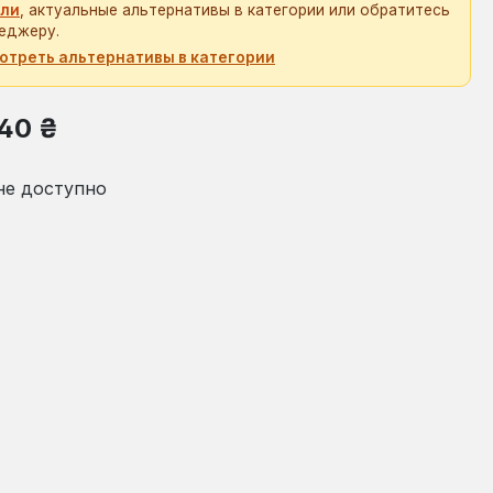
ли
, актуальные альтернативы в категории или обратитесь
еджеру.
отреть альтернативы в категории
на:
,40 ₴
не доступно