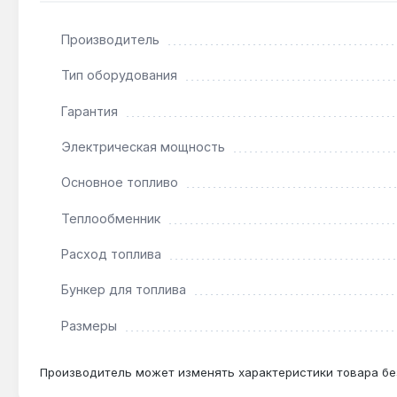
Подходит ли для отопления склада площадью 2
Да — мощность 248.5 кВт и чугунный теплообменн
Производитель
Тип оборудования
Как часто нужно загружать топливо?
Гарантия
Бункер объёмом 660 л и расход 41.4 кг/ч позволяют
Электрическая мощность
Основное топливо
Теплообменник
Расход топлива
Бункер для топлива
Размеры
Производитель может изменять характеристики товара бе