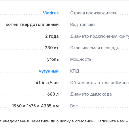
000 м²?
ик обеспечивают достаточную теплопроизводительность дл
Viadrus
Страна производитель
котел твердотопливный
Вид топлива
2 года
Диаметр подключения конт
 планировать загрузку на 15-16 часов непрерывной работы п
230 вт
Отапливаемая площадь
уголь
Мощность
чугунный
КПД
41.4 кг/час
Объем воды в теплообменн
660 л
Диаметр дымохода
1960 × 1675 × 4385 мм
Вес
з уведомления. Заметили ли ошибку в описании? Напишите нам –