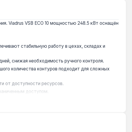
ия. Viadrus VSB ECO 10 мощностью 248.5 кВт оснащён
ечивают стабильную работу в цехах, складах и
 дней, снижая необходимость ручного контроля.
шого количества контуров подходит для сложных
ти от доступности ресурсов.
граниченным доступом.
 зданий площадью до 2450 м². Он подходит для
я. Гарантия 2 года, доставка по Украине.