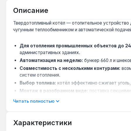
Описание
Твердотопливный котёл — отопительное устройство д
чугунным теплообменником и автоматической подачей 
Для отопления промышленных объектов до 24
административных зданиях.
Автоматизация на неделю:
бункер 660 л и шнеко
Совместимость с несколькими контурами:
возм
систем отопления.
Выбор топлива:
котёл эффективно сжигает уголь,
Монтаж в разобранном виде:
поставка секциями
Читать полностью
Котёл Viadrus VSB ECO 10 предназначен для отоплен
систем, требующих стабильного теплоснабжения с ми
Характеристики