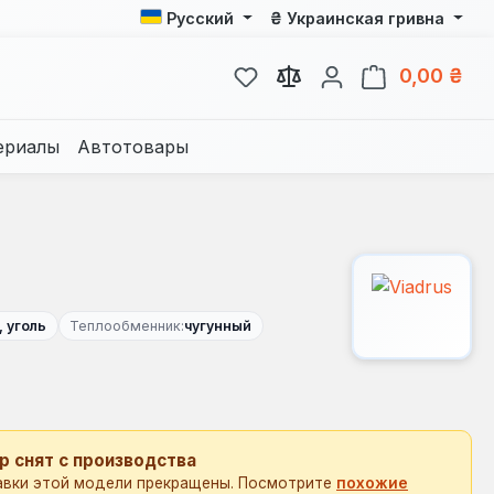
₴
Русский
Украинская гривна
У вас есть товары из спис
В к
0,00 ₴
ериалы
Автотовары
, уголь
Теплообменник:
чугунный
р снят с производства
авки этой модели прекращены. Посмотрите
похожие