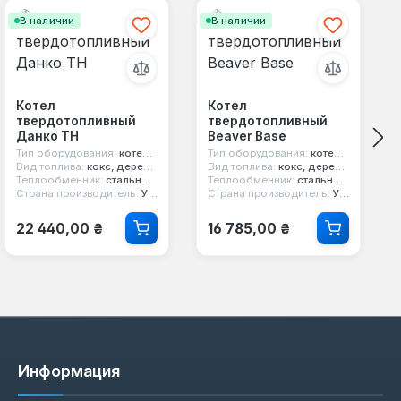
В наличии
В наличии
Котел
Котел
твердотопливный
твердотопливный
Данко ТН
Beaver Base
Тип оборудования:
котел твердотопливный
Тип оборудования:
котел твердотопливный
Вид топлива:
кокс, дерево, уголь
Вид топлива:
кокс, дерево, уголь
Теплообменник:
стальной 4 мм
Теплообменник:
стальной 3 мм
Страна производитель:
Украина
Страна производитель:
Украина
Обычная цена:
Обычная цена:
22 440,00 ₴
16 785,00 ₴
Информация