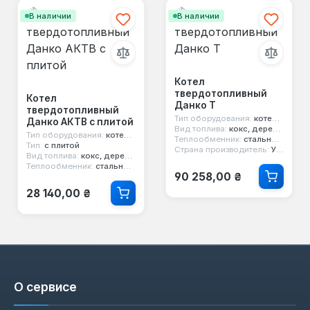
В наличии
В наличии
Котел
твердотопливный
Котел
Данко Т
твердотопливный
Тип оборудования:
котел твердотопливный
Данко АКТВ с плитой
Вид топлива:
кокс, дерево, уголь
Тип оборудования:
котел твердотопливный
Теплообменник:
стальной 4 мм
Тип:
с плитой
Страна производитель:
Украина
Вид топлива:
кокс, дерево, уголь
Теплообменник:
стальной 4 мм
Обычная цена:
90 258,00 ₴
Обычная цена:
28 140,00 ₴
О сервисе