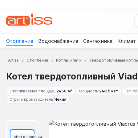
рейти к основному содержанию
Перейти к поиску
Перейти к основной навигации
Отопление
Водоснабжение
Сантехника
Климат
Artiss
Отопление
Котлы и печи
Твердотопливные котл
Котел твердотопливный Viad
Отапливаемая площадь:
2450 м²
Мощность:
248.5 квт
Тип об
Страна производитель:
Чехия
Пропустить галерею изображений
Нет в наличии