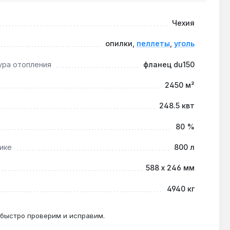
я помещений до 2450 м².
Чехия
опилки,
пеллеты
,
уголь
ура отопления
фланец du150
ри полной мощности.
2450 м²
248.5 квт
80 %
ике
800 л
588 х 246 мм
4940 кг
 быстро проверим и исправим.