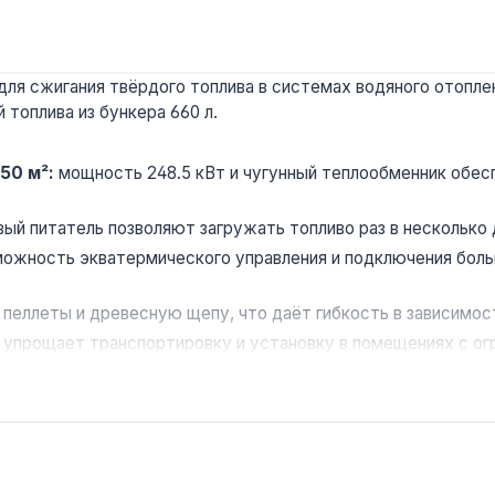
ля сжигания твёрдого топлива в системах водяного отоплен
топлива из бункера 660 л.
50 м²:
мощность 248.5 кВт и чугунный теплообменник обесп
вый питатель позволяют загружать топливо раз в несколько
ожность экватермического управления и подключения боль
 пеллеты и древесную щепу, что даёт гибкость в зависимос
 упрощает транспортировку и установку в помещениях с о
ия больших промышленных, коммерческих и административных
нимальным вмешательством оператора. Производство — Чехи