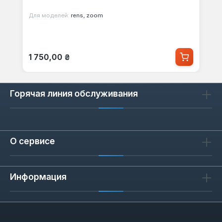
Для моделей:
rens, zoom
Обычная цена:
1 750,00 ₴
Горячая линия обслуживания
О сервисе
Информация