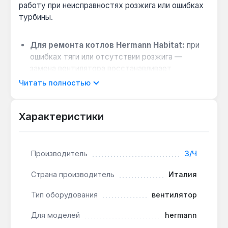
работу при неисправностях розжига или ошибках
турбины.
Для ремонта котлов Hermann Habitat:
при
ошибках тяги или отсутствии розжига —
замена вентилятора восстанавливает
циркуляцию воздуха, необходимую для
Читать полностью
эффективного горения.
Производство Италия:
деталь изготовлена в
Характеристики
Италии, что соответствует оригинальным
спецификациям для данной серии котлов.
Совместимость с Hermann Habitat:
Производитель
З/Ч
вентилятор предназначен именно для этой
модели, обеспечивая точное соответствие
Страна производитель
Италия
посадочных мест и электрических
параметров.
Тип оборудования
вентилятор
Для моделей
hermann
Вентилятор H035002931 подходит для сервисного