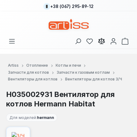
+38 (067) 295-89-12
Перейти к основному содержанию
У вас есть товары
В к
Artiss
Отопление
Котлы и печи
Запчасти для котлов
Запчасти к газовым котлам
Вентиляторы для котлов
Вентиляторы для котлов З/Ч
H035002931 Вентилятор для
котлов Hermann Habitat
Для моделей:
hermann