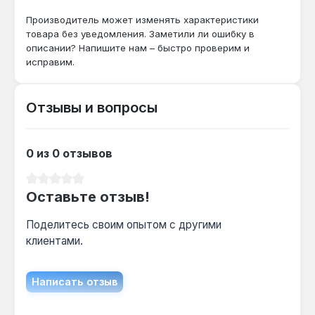
обслуживания и ремонта газовых котлов Hermann
Habitat. Гарантия 1 год, доставка по Украине.
Производитель может изменять характеристики
товара без уведомления. Заметили ли ошибку в
описании? Напишите нам – быстро проверим и
исправим.
Отзывы и вопросы
0 из 0 отзывов
Средний рейтинг 0 из 5 звезд
Оставьте отзыв!
Поделитесь своим опытом с другими
клиентами.
Написать отзыв