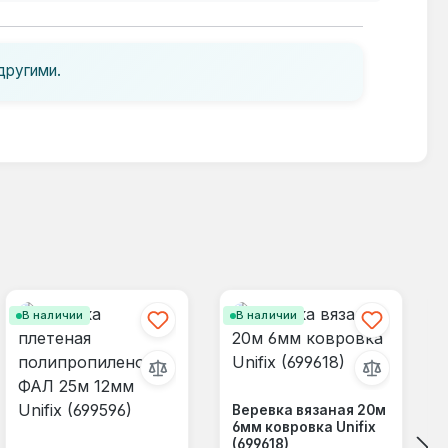
другими.
В наличии
В наличии
Веревка вязаная 20м
6мм ковровка Unifix
(699618)