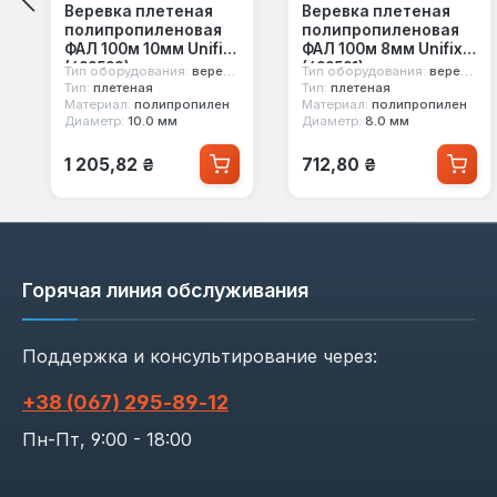
Веревка плетеная
Веревка плетеная
полипропиленовая
полипропиленовая
ФАЛ 100м 10мм Unifix
ФАЛ 100м 8мм Unifix
(699593)
(699591)
Тип оборудования:
веревка фал
Тип оборудования:
веревка фал
Тип:
плетеная
Тип:
плетеная
Материал:
полипропилен
Материал:
полипропилен
Диаметр:
10.0 мм
Диаметр:
8.0 мм
Обычная цена:
Обычная цена:
1 205,82 ₴
712,80 ₴
Горячая линия обслуживания
Поддержка и консультирование через:
+38 (067) 295‑89‑12
Пн-Пт, 9:00 - 18:00