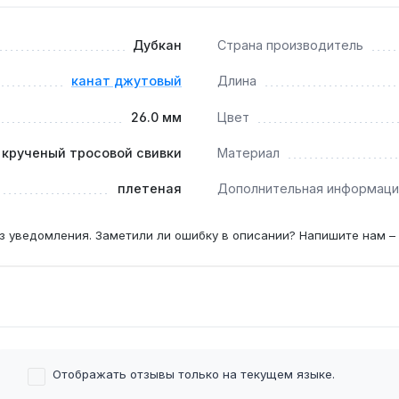
Дубкан
Страна производитель
00 кг?
трукция тросовой свивки обеспечивают запас прочности боле
канат джутовый
Длина
26.0 мм
Цвет
на 10 ступеней?
 крученый тросовой свивки
Материал
й перил потребуется около 25-30 м — в наличии длины 25 м,
плетеная
Дополнительная информаци
з уведомления. Заметили ли ошибку в описании? Напишите нам –
Отображать отзывы только на текущем языке.