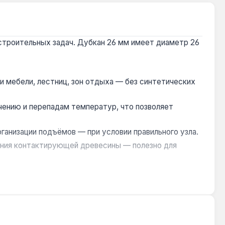
строительных задач. Дубкан 26 мм имеет диаметр 26
 мебели, лестниц, зон отдыха — без синтетических
чению и перепадам температур, что позволяет
рганизации подъёмов — при условии правильного узла.
иения контактирующей древесины — полезно для
ении в воду прочность снижается — для морских
лок, а также в сельском хозяйстве для подвязки