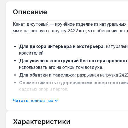
Описание
Канат джутовый — кручёное изделие из натуральных 
мм и разрывную нагрузку 2422 кгс, что обеспечивает
Для декора интерьера и экстерьера:
натуральн
красителей.
Для уличных конструкций без потери прочност
использовать его на открытом воздухе.
Для обвязки и такелажа:
разрывная нагрузка 2422
Совместимость с деревянными поверхностям
садовых опор и пергол.
Ограничение для постоянного контакта с водой
Читать полностью
условий выбирайте синтетические канаты.
Канат применяется в ландшафтном дизайне для зониро
Характеристики
растений и упаковки сена. Производство — Украина. Га