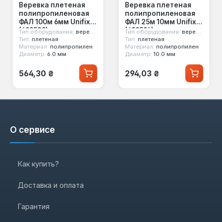
Веревка плетеная
Веревка плетеная
полипропиленовая
полипропиленовая
ФАЛ 100м 6мм Unifix
ФАЛ 25м 10мм Unifix
(699589)
(699594)
Тип оборудования:
веревка фал
Тип оборудования:
веревка фал
Тип:
плетеная
Тип:
плетеная
Материал:
полипропилен
Материал:
полипропилен
Диаметр:
6.0 мм
Диаметр:
10.0 мм
Обычная цена:
Обычная цена:
564,30 ₴
294,03 ₴
О сервисе
Как купить?
Доставка и оплата
Гарантия