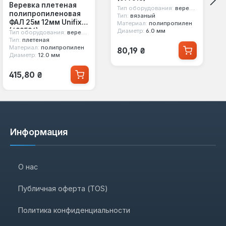
Веревка плетеная
Тип оборудования:
веревка вязаная
полипропиленовая
Тип:
вязаный
ФАЛ 25м 12мм Unifix
Материал:
полипропилен
(699596)
Диаметр:
6.0 мм
Тип оборудования:
веревка фал
Тип:
плетеная
Обычная цена:
Материал:
полипропилен
80,19 ₴
Диаметр:
12.0 мм
Обычная цена:
415,80 ₴
Информация
О нас
Публичная оферта (TOS)
Политика конфиденциальности