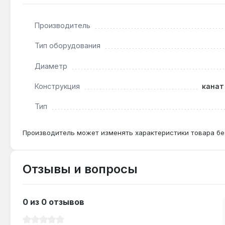
Производитель
Подходит ли для обвязки мебели при весе до 5
Да — разрывная нагрузка 2422 кгс и кручёная конс
Тип оборудования
Диаметр
Какой длины достаточно для декора лестницы 
Конструкция
канат
Для стандартной лестницы шириной 90 см с обмотко
Тип
Производитель может изменять характеристики товара бе
Отзывы и вопросы
0 из 0 отзывов
Средний рейтинг 0 из 5 звезд