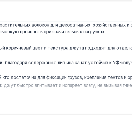
растительных волокон для декоративных, хозяйственных и 
 высокую прочность при значительных нагрузках.
ый коричневый цвет и текстура джута подходят для отделки
и:
благодаря содержанию лигнина канат устойчив к УФ-излу
 кгс достаточна для фиксации грузов, крепления тентов и о
и:
джут быстро впитывает и испаряет влагу, не вызывая гн
:
хотя лигнин даёт влагостойкость, при длительном погруж
вания участка, в декоре помещений для отделки колонн и ба
рантия 1 год, доставка по Украине.