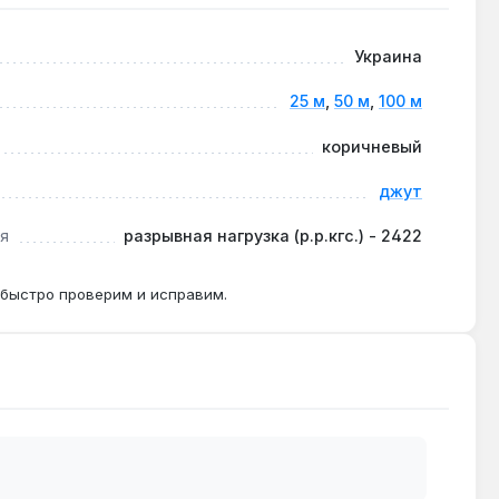
Украина
е 4-кратного для статических нагрузок.
25 м
,
50 м
,
100 м
коричневый
джут
 50 м и 100 м.
я
разрывная нагрузка (р.р.кгс.) - 2422
 быстро проверим и исправим.