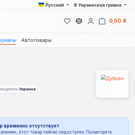
₴
Русский
Украинская гривна
У вас есть товары из спис
В к
0,00 ₴
ериалы
Автотовары
зводитель:
Украина
р временно отсутствует
алению, этот товар сейчас недоступен. Посмотрите