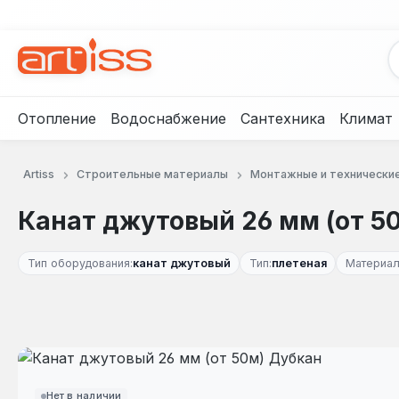
рейти к основному содержанию
Перейти к поиску
Перейти к основной навигации
Отопление
Водоснабжение
Сантехника
Климат
Artiss
Строительные материалы
Монтажные и технически
Канат джутовый 26 мм (от 5
Тип оборудования:
канат джутовый
Тип:
плетеная
Материал
Пропустить галерею изображений
Нет в наличии