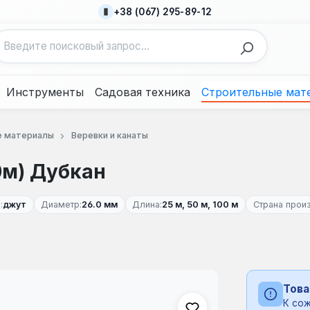
+38 (067) 295-89-12
Инструменты
Садовая техника
Строительные мат
е материалы
Веревки и канаты
0м) Дубкан
:
джут
Диаметр:
26.0 мм
Длина:
25 м, 50 м, 100 м
Страна прои
Това
К сож