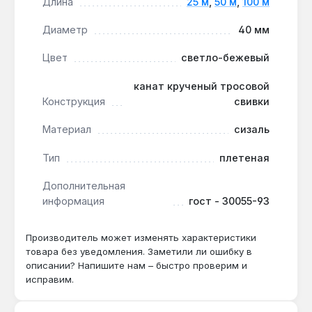
Длина
25 м
,
50 м
,
100 м
нужный отрезок без отходов — удобно для
Диаметр
40 мм
хозяйственных нужд.
Производство Украина:
канат изготовлен по
Цвет
светло-бежевый
ГОСТ 30055-93, что гарантирует
соответствие стандартам качества для
канат крученый тросовой
натуральных волокон.
Конструкция
свивки
Материал
сизаль
Канат Дубкан подходит для использования внутри
помещений и на открытом воздухе: в саду для
Тип
плетеная
подвязки растений, в декоре для создания
элементов интерьера, в хозяйстве для увязывания
Дополнительная
грузов. Доступны длины 25 м, 50 м и 100 м —
информация
гост - 30055-93
можно выбрать под конкретный проект.
Производитель может изменять характеристики
товара без уведомления. Заметили ли ошибку в
Какой диаметр каната нужен для
описании? Напишите нам – быстро проверим и
когтеточки?
исправим.
Для когтеточки диаметр 40 мм обеспечивает