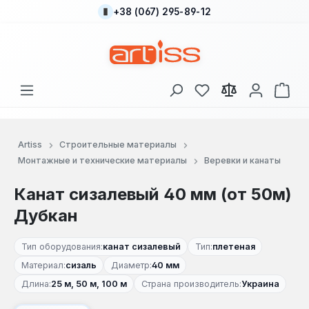
+38 (067) 295-89-12
Перейти к основному содержанию
У вас есть товары
В к
Artiss
Строительные материалы
Монтажные и технические материалы
Веревки и канаты
Канат сизалевый 40 мм (от 50м)
Дубкан
Тип оборудования:
канат сизалевый
Тип:
плетеная
Материал:
сизаль
Диаметр:
40 мм
Длина:
25 м, 50 м, 100 м
Страна производитель:
Украина