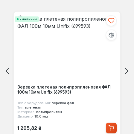
Отзывов не найдено. Делитесь
Пропустить галерею продуктов
своими мыслями с другими.
В наличии
Веревка плетеная полипропиленовая ФАЛ
100м 10мм Unifix (699593)
Тип оборудования:
веревка фал
Тип:
плетеная
Материал:
полипропилен
Диаметр:
10.0 мм
Обычная цена:
1 205,82 ₴