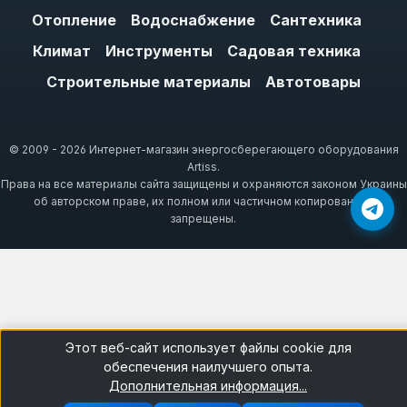
принципу работы. Рекомендуется
Отопление
Водоснабжение
Сантехника
сверяться с маркировкой старого датчика
Климат
Инструменты
Садовая техника
или документацией к оборудованию.
Строительные материалы
Автотовары
Признаки неисправности
© 2009 - 2026 Интернет-магазин энергосберегающего оборудования
датчика
Artiss.
Права на все материалы сайта защищены и охраняются законом Украины
Неисправность датчика может
об авторском праве, их полном или частичном копировании –
запрещены.
проявляться в виде некорректного
отображения температуры, отсутствия
нагрева, самопроизвольного отключения
или постоянной работы водонагревателя.
Например, если термостат выдает
неверные показания, вода может
Этот веб-сайт использует файлы cookie для
перегреваться или не нагреваться до
обеспечения наилучшего опыта.
Дополнительная информация...
заданной температуры. При выходе из