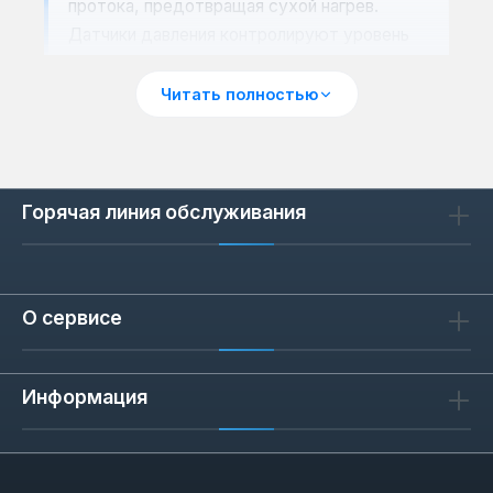
протока, предотвращая сухой нагрев.
Датчики давления контролируют уровень
воды в баке и защищают от перегрева при
отсутствии воды.
Читать полностью
Как выбрать датчик для
Горячая линия обслуживания
водонагревателя
При выборе датчика важно учитывать
совместимость с моделью
водонагревателя. Основные параметры:
О сервисе
тип датчика (NTC, биметаллический,
капиллярный), диапазон рабочих
Информация
температур (обычно от 0 до 100 °C),
резьба и посадочное место. Для газовых
колонок и накопительных водонагревателей
датчики различаются по конструкции и