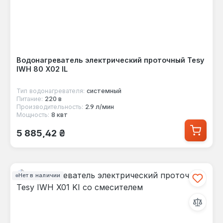
Водонагреватель электрический проточный Tesy
IWH 80 X02 IL
Тип водонагревателя:
системный
Питание:
220 в
Производительность:
2.9 л/мин
Мощность:
8 квт
Обычная цена:
5 885,42 ₴
Нет в наличии