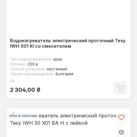
Водонагреватель электрический проточный Tesy
IWH X01 KI со смесителем
Тип водонагревателя:
кран
Питание:
220 в
Способ установки:
настенный
Страна производитель:
Болгария
От
Обычная цена:
2 304,00 ₴
Нет в наличии