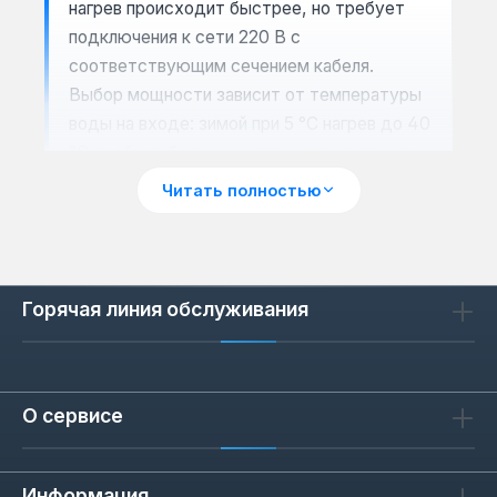
нагрев происходит быстрее, но требует
подключения к сети 220 В с
соответствующим сечением кабеля.
Выбор мощности зависит от температуры
воды на входе: зимой при 5 °C нагрев до 40
°C требует больше энергии, чем летом при
15 °C.
Читать полностью
Сценарии применения: душ,
кран или система
Горячая линия обслуживания
Модели Tesy делятся по типу
подключения: для душа (с лейкой), для
крана (насадка на смеситель) и системные
О сервисе
(для подачи на несколько точек). Душевые
модели подходят для дачи или ванной, где
не нужна высокая производительность.
Информация