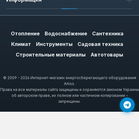
Крановые — для кухни, чтобы быстро
получить горячую воду для мытья посуды.
Системные требуют большей мощности
(от 7 кВт) и используются в квартирах с
Отопление
Водоснабжение
Сантехника
отдельным вводом.
Климат
Инструменты
Садовая техника
Строительные материалы
Автотовары
Brand identity: Tesy —
болгарское производство и
© 2009 - 2026 Интернет-магазин энергосберегающего оборудования
гарантия
Artiss.
Права на все материалы сайта защищены и охраняются законом Украины
Tesy — болгарский производитель,
об авторском праве, их полном или частичном копировании –
специализирующийся на
запрещены.
водонагревательном оборудовании. Заводы
расположены в Болгарии, что обеспечивает
контроль качества на всех этапах. Гарантия
на модели варьируется от 1 до 5 лет в