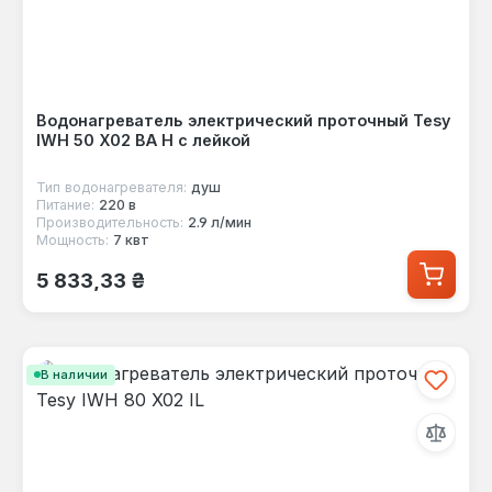
Водонагреватель электрический проточный Tesy
IWH 50 X02 BA H с лейкой
Тип водонагревателя:
душ
Питание:
220 в
Производительность:
2.9 л/мин
Мощность:
7 квт
Обычная цена:
5 833,33 ₴
В наличии