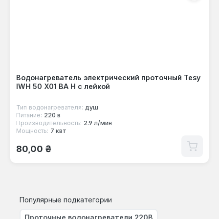
Водонагреватель электрический проточный Tesy
IWH 50 X01 BA H с лейкой
Тип водонагревателя:
душ
Питание:
220 в
Производительность:
2.9 л/мин
Мощность:
7 квт
Обычная цена:
80,00 ₴
Популярные подкатегории
Проточные водонагреватели 220В