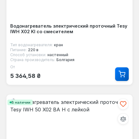
Водонагреватель электрический проточный Tesy
IWH X02 KI со смесителем
Тип водонагревателя:
кран
Питание:
220 в
Способ установки:
настенный
Страна производитель:
Болгария
От
Обычная цена:
5 364,58 ₴
В наличии