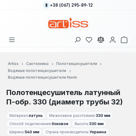
+38 (067) 295-89-12
Перейти к основному содержанию
У вас есть товары
В к
Artiss
Сантехника
Полотенцесушители
Водяные полотенцесушители
Водяные полотенцесушители Navin
Полотенцесушитель латунный
П-обр. 330 (диаметр трубы 32)
Материал:
латунь
Межосевое расстояние:
330 мм
Способ подключения:
боковое
Высота:
330 мм
Ширина:
540 мм
Страна производитель:
Украина