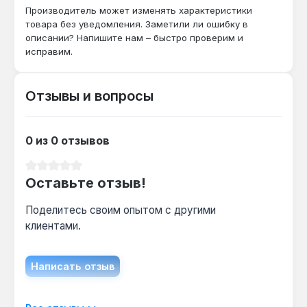
бар?
Производитель может изменять характеристики
Да — рабочий тиск 15 бар и латунный корпус
товара без уведомления. Заметили ли ошибку в
ЛС-59 обеспечивают запас прочности 50%
описании? Напишите нам – быстро проверим и
исправим.
для стандартных городских сетей.
Отзывы и вопросы
Как часто нужно чистить хромированную
поверхность?
Гальваническое покрытие сохраняет блеск
0 из 0 отзывов
при протирке мягкой тканью раз в 2-3 недели
— абразивные средства не требуются.
Средний рейтинг 0 из 5 звезд
Оставьте отзыв!
Поделитесь своим опытом с другими
клиентами.
Написать отзыв
Отображать отзывы только на текущем