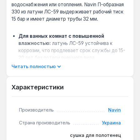
водоснабжения или отопления. Navin П-образная
330 из латуни ЛС-59 выдерживает рабочий тиск
15 бар и имеет диаметр трубы 32 мм.
Для ванных комнат с повышенной
влажностью:
латунь ЛС-59 устойчива к
коррозии, что продлевает срок службы до 15-
20 лет без потери внешнего вида.
Как выбрать между стальной и латунной
Читать полностью
моделью:
латунь имеет теплопроводность в 2
раза выше стали, поэтому быстрее
Характеристики
нагревается и эффективнее сушит полотенца
при том же тиске.
Совместимость с системами отопления:
Производитель
Navin
боковое подключение 3/4 дюйма подходит для
стандартных стояков в многоквартирных
Страна производитель
Украина
домах и частных коттеджей.
Монтаж без специального инструмента:
сушка для полотенец