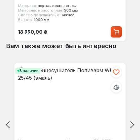
Материал:
нержавеющая сталь
Межосевое расстояние:
500 мм
Способ подключения:
нижнее
Высота:
1000 мм
Обычная цена:
18 990,00 ₴
Вам также может быть интересно
Пропустить галерею продуктов
В наличии