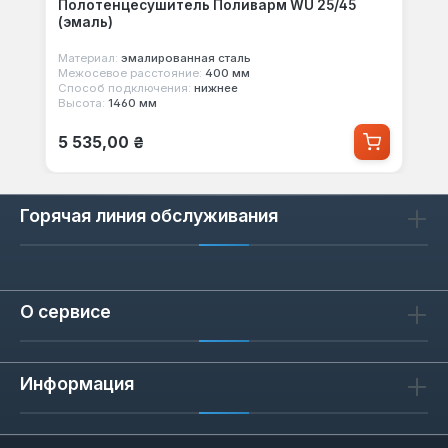
Полотенцесушитель Поливарм WU 25/45
(эмаль)
Материал:
эмалированная сталь
Межосевое расстояние:
400 мм
Способ подключения:
нижнее
Высота:
1460 мм
Обычная цена:
5 535,00 ₴
Горячая линия обслуживания
О сервисе
Информация