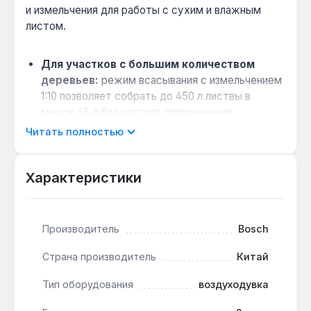
и измельчения для работы с сухим и влажным
листом.
Для участков с большим количеством
деревьев:
режим всасывания с измельчением
1:10 позволяет собрать до 450 л листвы в
мешок 45 л без частого опорожнения.
Когда нужна уборка после дождя:
Читать полностью
конструкция вентилятора и заборного
отверстия справляется с влажным листом,
Характеристики
который не забивает механизм.
Совместимость с компостированием:
измельчённая масса объёмом до 45 л быстрее
Производитель
Bosch
перегнивает и занимает меньше места в
компостной куче.
Страна производитель
Китай
Совет по эксплуатации:
для продления срока
службы двигателя 2500 Вт не перегружайте
Тип оборудования
воздуходувка
прибор при обдуве плотных куч листвы —