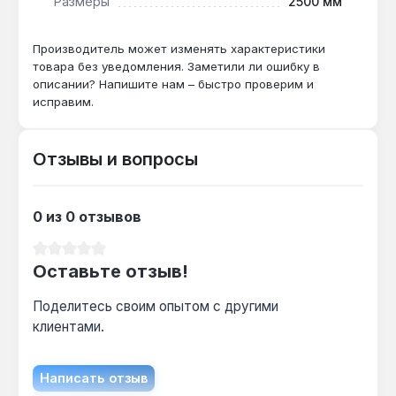
Размеры
2500 мм
Как часто нужно опорожнять мешок 45 л?
Производитель может изменять характеристики
товара без уведомления. Заметили ли ошибку в
При полной загрузке в режиме всасывания с
описании? Напишите нам – быстро проверим и
измельчением 1:10 мешок вмещает до 450 л
исправим.
исходной листвы — достаточно для уборки
участка 5-6 соток без перерыва.
Отзывы и вопросы
0 из 0 отзывов
Средний рейтинг 0 из 5 звезд
Оставьте отзыв!
Поделитесь своим опытом с другими
клиентами.
Написать отзыв