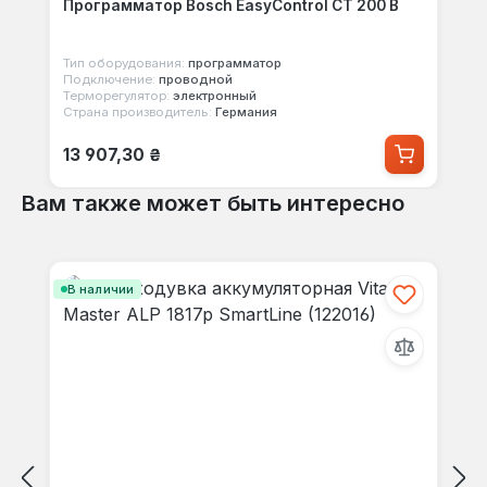
Программатор Bosch EasyControl CT 200 B
Тип оборудования:
программатор
Подключение:
проводной
Терморегулятор:
электронный
Страна производитель:
Германия
Обычная цена:
13 907,30 ₴
Вам также может быть интересно
Пропустить галерею продуктов
В наличии