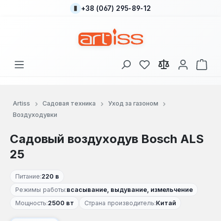
+38 (067) 295-89-12
Перейти к основному содержанию
У вас есть товары
В к
Artiss
Садовая техника
Уход за газоном
Воздуходувки
Садовый воздуходув Bosch ALS
25
Питание:
220 в
Режимы работы:
всасывание, выдувание, измельчение
Мощность:
2500 вт
Страна производитель:
Китай