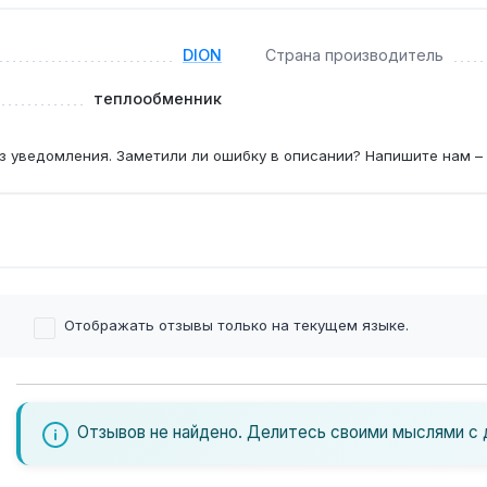
Dion JSD-08, так как посадочные размеры и патрубки не ме
DION
Страна производитель
теплообменник
 в 5-7 лет, при жёсткой воде — каждые 3-4 года, чтобы из
з уведомления. Заметили ли ошибку в описании? Напишите нам –
Отображать отзывы только на текущем языке.
Отзывов не найдено. Делитесь своими мыслями с 