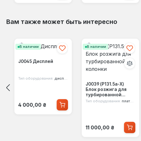
Вам также может быть интересно
Пропустить галерею продуктов
В наличии
В наличии
J0045 Дисплей
Тип оборудования:
дисплей
J0039 (Р131.5а-Х)
Блок розжига для
турбированной
колонки
Тип оборудования:
плата розжига
Обычная цена:
4 000,00 ₴
Обычная цена:
11 000,00 ₴