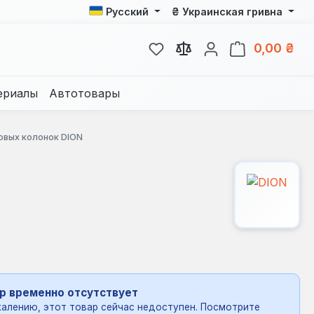
₴
Русский
Украинская гривна
У вас есть товары из спис
В к
0,00 ₴
ериалы
Автотовары
зовых колонок DION
р временно отсутствует
алению, этот товар сейчас недоступен. Посмотрите