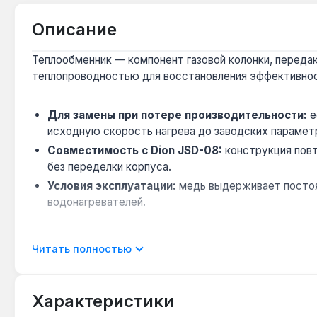
Описание
Теплообменник — компонент газовой колонки, передающ
теплопроводностью для восстановления эффективнос
Для замены при потере производительности:
е
исходную скорость нагрева до заводских парамет
Совместимость с Dion JSD-08:
конструкция повт
без переделки корпуса.
Условия эксплуатации:
медь выдерживает постоян
водонагревателей.
Применяется для ремонта газовой колонки Dion JSD-08
Читать полностью
теплообменнике. Производство — Китай. Гарантия 1 го
Характеристики
Подходит ли для колонки Dion JSD-08 других г