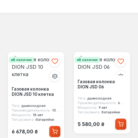
В наличии
В наличии
Газовая колонка
DION JSD 06
Газовая колонка
DION JSD 10 клетка
Тяга:
дымоходная
Производительность:
6 л/мин
Тяга:
дымоходная
Мощность:
9 квт
Производительность:
10 л/мин
Тип розжига:
батарейки
Мощность:
18 квт
Тип розжига:
батарейки
Обычная цена:
5 580,00 ₴
Обычная цена:
6 678,00 ₴