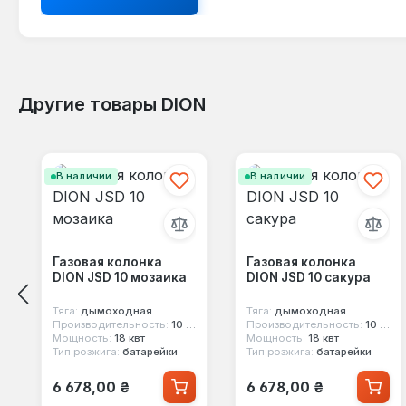
Другие товары DION
Пропустить галерею продуктов
В наличии
В наличии
Газовая колонка
Газовая колонка
DION JSD 10 мозаика
DION JSD 10 сакура
Тяга:
дымоходная
Тяга:
дымоходная
Производительность:
10 л/мин
Производительность:
10 л/мин
Мощность:
18 квт
Мощность:
18 квт
Тип розжига:
батарейки
Тип розжига:
батарейки
Обычная цена:
Обычная цена:
6 678,00 ₴
6 678,00 ₴