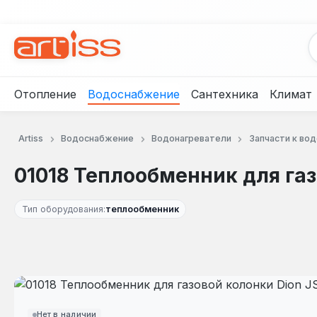
рейти к основному содержанию
Перейти к поиску
Перейти к основной навигации
Отопление
Водоснабжение
Сантехника
Климат
Artiss
Водоснабжение
Водонагреватели
Запчасти к во
01018 Теплообменник для газ
Тип оборудования:
теплообменник
Пропустить галерею изображений
Нет в наличии