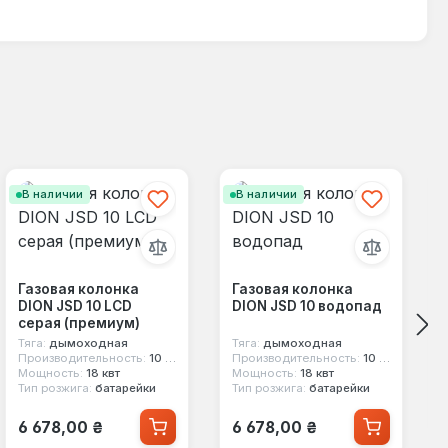
В наличии
В наличии
Газовая колонка
Газовая колонка
DION JSD 10 LCD
DION JSD 10 водопад
серая (премиум)
Тяга:
дымоходная
Тяга:
дымоходная
Производительность:
10 л/мин
Производительность:
10 л/мин
Мощность:
18 квт
Мощность:
18 квт
Тип розжига:
батарейки
Тип розжига:
батарейки
Обычная цена:
Обычная цена:
6 678,00 ₴
6 678,00 ₴