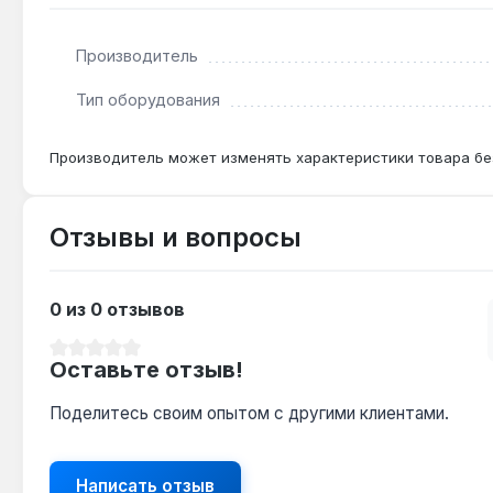
Да — модель 01018 совместима со всеми версиями 
Производитель
Как часто нужно менять теплообменник?
Тип оборудования
При использовании воды жёсткостью до 7 °dH — раз
Производитель может изменять характеристики товара бе
Отзывы и вопросы
0 из 0 отзывов
Средний рейтинг 0 из 5 звезд
Оставьте отзыв!
Поделитесь своим опытом с другими клиентами.
Написать отзыв