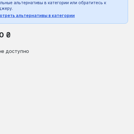
льные альтернативы в категории или обратитесь к
джеру.
отреть альтернативы в категории
на:
0 ₴
не доступно