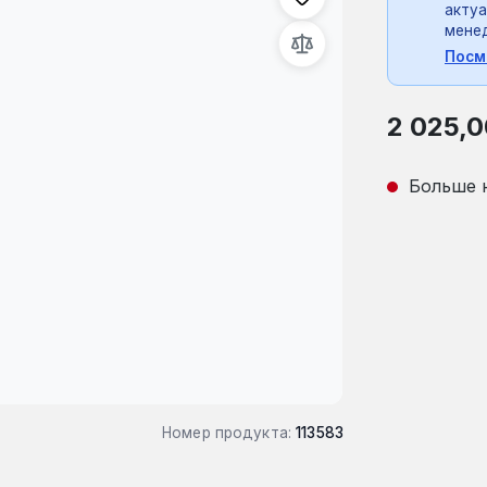
актуа
мене
Посм
Обычная це
2 025,0
Больше 
Номер продукта:
113583