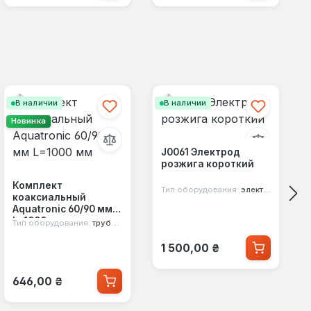
В наличии
В наличии
Новинка
J0061 Электрод
розжига короткий
Комплект
Тип оборудования:
электрод
коаксиальный
Aquatronic 60/90 мм
L=1000 мм
Тип оборудования:
труба коаксиальная
Обычная цена:
1 500,00 ₴
Обычная цена:
646,00 ₴