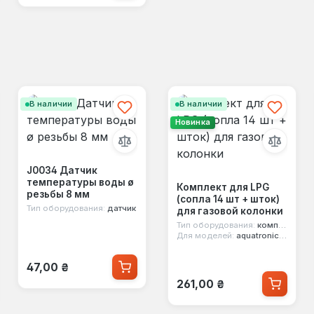
В наличии
В наличии
Новинка
J0034 Датчик
температуры воды ø
Комплект для LPG
резьбы 8 мм
(сопла 14 шт + шток)
Тип оборудования:
датчик
для газовой колонки
Тип оборудования:
комплект под lpg
Для моделей:
aquatronic, thermo alliance
Обычная цена:
47,00 ₴
Обычная цена:
261,00 ₴