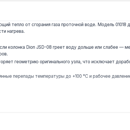
ий тепло от сгорания газа проточной воде. Модель 01018 д
ти нагрева.
сли колонка Dion JSD-08 греет воду дольше или слабее — м
ров.
оряет геометрию оригинального узла, что исключает дораб
ные перепады температуры до +100 °C и рабочее давление
 в квартирах и частных домах при снижении напора горячей
д, доставка по Украине.
одов выпуска?