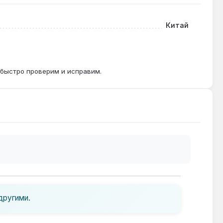
нялись производителем.
Китай
бежать снижения КПД из-за накипи.
 быстро проверим и исправим.
другими.