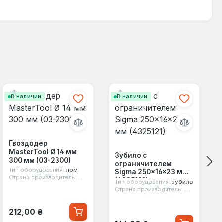
В наличии
В наличии
Гвоздодер
MasterTool Ø 14 мм
Зубило с
300 мм (03-2300)
ограничителем
Тип оборудования:
лом
Sigma 250×16×23 мм
Страна производитель:
Китай
(4325121)
Тип оборудования:
зубило
Страна производитель:
Китай
Обычная цена:
212,00 ₴
Обычная цена: