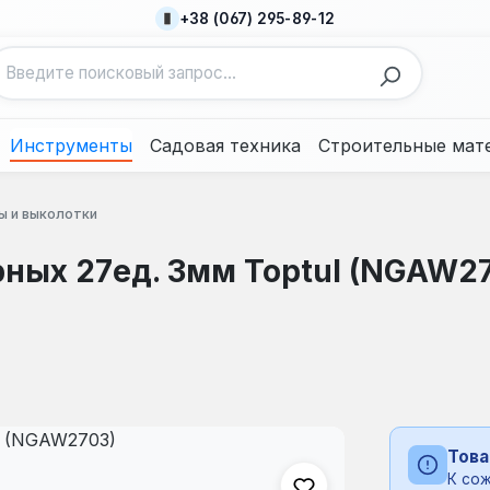
+38 (067) 295-89-12
Инструменты
Садовая техника
Строительные мат
ы и выколотки
ных 27ед. 3мм Toptul (NGAW2
Това
К сож