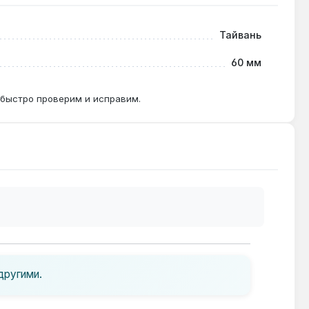
Тайвань
ый фиксирует клеймо без люфта.
60 мм
 быстро проверим и исправим.
другими.