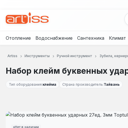
рейти к основному содержанию
Перейти к поиску
Перейти к основной навигации
Отопление
Водоснабжение
Сантехника
Климат
Artiss
Инструменты
Ручной инструмент
Зубила, кернер
Набор клейм буквенных удар
Тип оборудования:
клейма
Страна производитель:
Тайвань
Пропустить галерею изображений
Нет в наличии