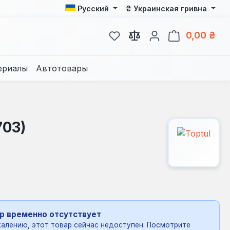
₴
Русский
Украинская гривна
У вас есть товары из спис
В к
0,00 ₴
ериалы
Автотовары
703)
р временно отсутствует
алению, этот товар сейчас недоступен. Посмотрите