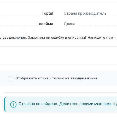
Toptul
Страна производитель
филем 6.35 мм (1/4") — например, Toptul NGAW2701, котор
клейма
Длина
з уведомления. Заметили ли ошибку в описании? Напишите нам –
Отображать отзывы только на текущем языке.
Отзывов не найдено. Делитесь своими мыслями с 