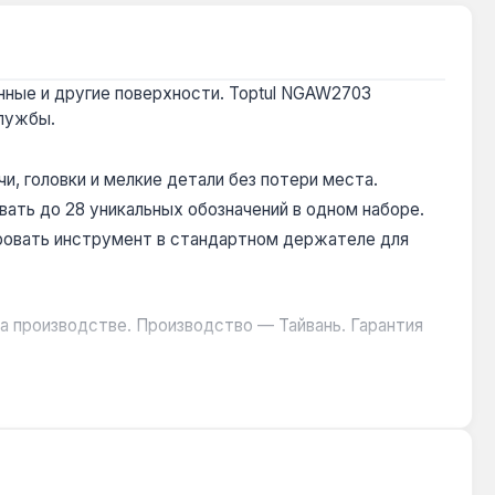
нные и другие поверхности. Toptul NGAW2703
службы.
и, головки и мелкие детали без потери места.
ать до 28 уникальных обозначений в одном наборе.
ровать инструмент в стандартном держателе для
а производстве. Производство — Тайвань. Гарантия
5 при ударе молотком массой 300-500 г.