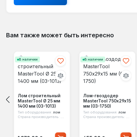
Вам также может быть интересно
Пропустить галерею продуктов
В наличии
В наличии
Лом строительный
Лом-гвоздодер
MasterTool Ø 25 мм
MasterTool 750х29х15
1400 мм (03-1013)
мм (03-1750)
Тип оборудования:
лом
Тип оборудования:
лом
Страна производитель:
Китай
Страна производитель:
Китай
Обычная цена:
Обычная цена: