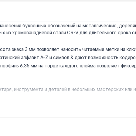
анесения буквенных обозначений на металлические, деревя
ных из хромованадиевой стали CR-V для длительного срока 
сота знака 3 мм позволяет наносить читаемые метки на ключ
атинский алфавит A-Z и символ & дают возможность кодиров
рофиль 6.35 мм на торце каждого клейма позволяет фикси
таря, инструмента и деталей в небольших мастерских или н
?
печивает чёткий оттиск на материалах твёрдостью до HRC 4