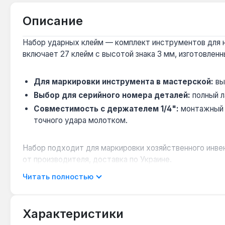
Описание
Набор ударных клейм — комплект инструментов для н
включает 27 клейм с высотой знака 3 мм, изготовлен
Для маркировки инструмента в мастерской:
вы
Выбор для серийного номера деталей:
полный л
Совместимость с держателем 1/4":
монтажный п
точного удара молотком.
Набор подходит для маркировки хозяйственного инвен
от производителя, доставка по Украине.
Читать полностью
Подходит ли для маркировки закалённой стали
Да — твёрдость рабочей части из CR-V стали обес
Характеристики