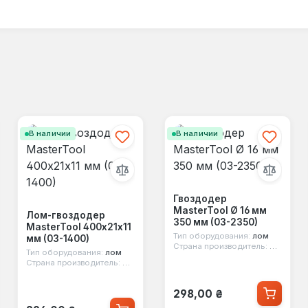
В наличии
В наличии
Гвоздодер
MasterTool Ø 16 мм
Лом-гвоздодер
350 мм (03-2350)
MasterTool 400х21х11
Тип оборудования:
лом
мм (03-1400)
Страна производитель:
Китай
Тип оборудования:
лом
Страна производитель:
Китай
Обычная цена:
298,00 ₴
Обычная цена: