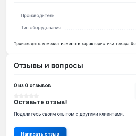
Какой держатель нужен для фиксации?
Производитель
Подходит стандартный держатель с посадочным про
Тип оборудования
Производитель может изменять характеристики товара бе
Отзывы и вопросы
0 из 0 отзывов
Средний рейтинг 0 из 5 звезд
Оставьте отзыв!
Поделитесь своим опытом с другими клиентами.
Написать отзыв