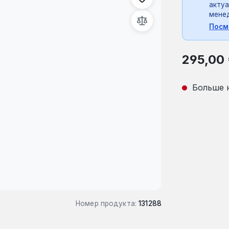
актуа
мене
Посм
Обычная це
295,00
Больше 
Номер продукта:
131288