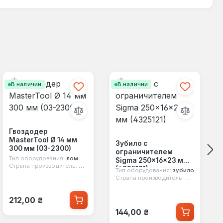
В наличии
В наличии
Гвоздодер
MasterTool Ø 14 мм
Зубило с
300 мм (03-2300)
ограничителем
Тип оборудования:
лом
Sigma 250×16×23 мм
Страна производитель:
Китай
(4325121)
Тип оборудования:
зубило
Страна производитель:
Китай
Обычная цена:
212,00 ₴
Обычная цена:
144,00 ₴