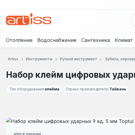
рейти к основному содержанию
Перейти к поиску
Перейти к основной навигации
Отопление
Водоснабжение
Сантехника
Климат
Artiss
Инструменты
Ручной инструмент
Зубила, кернер
Набор клейм цифровых ударн
Тип оборудования:
клейма
Страна производитель:
Тайвань
Пропустить галерею изображений
Нет в наличии