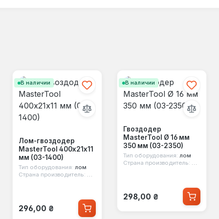
В наличии
В наличии
Гвоздодер
MasterTool Ø 16 мм
Лом-гвоздодер
350 мм (03-2350)
MasterTool 400х21х11
Тип оборудования:
лом
мм (03-1400)
Страна производитель:
Китай
Тип оборудования:
лом
Страна производитель:
Китай
Обычная цена:
298,00 ₴
Обычная цена:
296,00 ₴