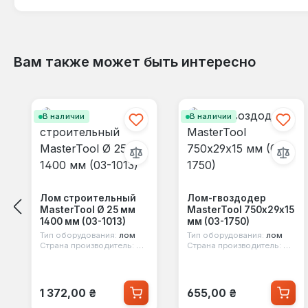
Вам также может быть интересно
Пропустить галерею продуктов
В наличии
В наличии
Лом строительный
Лом-гвоздодер
MasterTool Ø 25 мм
MasterTool 750х29х15
1400 мм (03-1013)
мм (03-1750)
Тип оборудования:
лом
Тип оборудования:
лом
Страна производитель:
Китай
Страна производитель:
Китай
Обычная цена:
Обычная цена:
1 372,00 ₴
655,00 ₴