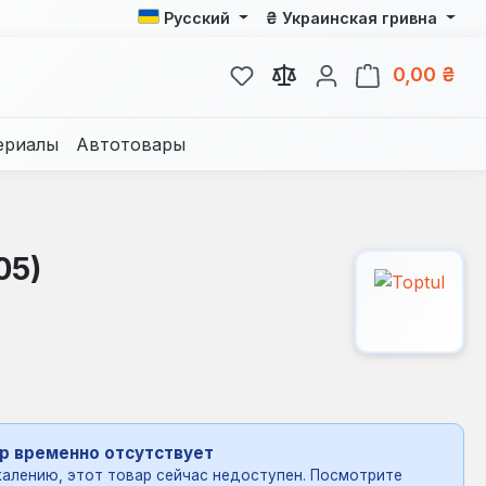
₴
Русский
Украинская гривна
У вас есть товары из спис
В к
0,00 ₴
ериалы
Автотовары
05)
р временно отсутствует
алению, этот товар сейчас недоступен. Посмотрите