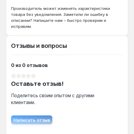
ремонте оборудования и слесарных работах.
Производство — Тайвань. Гарантия 1 год,
Производитель может изменять характеристики
доставка по Украине.
товара без уведомления. Заметили ли ошибку в
описании? Напишите нам – быстро проверим и
исправим.
Отзывы и вопросы
0 из 0 отзывов
Средний рейтинг 0 из 5 звезд
Оставьте отзыв!
Поделитесь своим опытом с другими
клиентами.
Написать отзыв