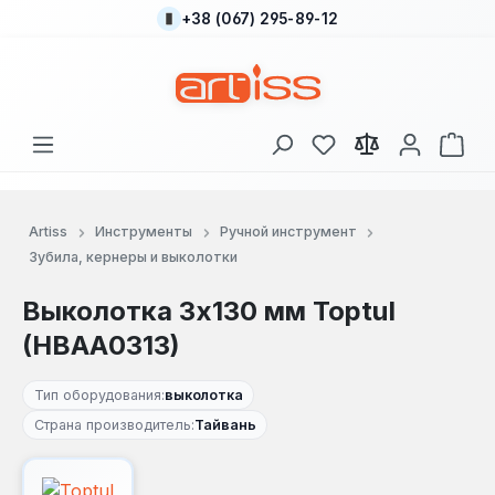
+38 (067) 295-89-12
Перейти к основному содержанию
У вас есть товары
В к
Artiss
Инструменты
Ручной инструмент
Зубила, кернеры и выколотки
Выколотка 3x130 мм Toptul
(HBAA0313)
Тип оборудования:
выколотка
Страна производитель:
Тайвань