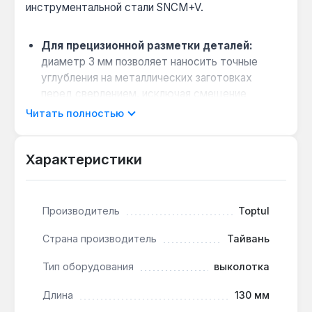
инструментальной стали SNCM+V.
Для прецизионной разметки деталей:
диаметр 3 мм позволяет наносить точные
углубления на металлических заготовках
перед сверлением, исключая смещение
сверла.
Читать полностью
Стойкость к ударным нагрузкам:
сталь
SNCM+V с закалкой сохраняет форму рабочего
Характеристики
наконечника при ударах молотком, не
деформируясь.
Компактность для работы в стеснённых
Производитель
Toptul
условиях:
длина 130 мм удобна для
использования в труднодоступных местах,
Страна производитель
Тайвань
например, при ремонте двигателей или
станков.
Тип оборудования
выколотка
Длина
130 мм
Выколотка применяется в машиностроении,