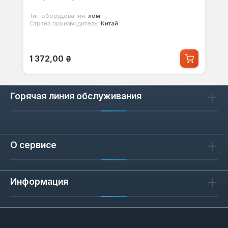
Тип оборудования:
лом
Страна производитель:
Китай
Обычная цена:
1 372,00 ₴
Горячая линия обслуживания
О сервисе
Информация