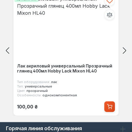
Лак акриловый универсальный Прозрачный
глянец 400мл Hobby Lack Mixon HL40
Тип оборудования:
лак
Тип:
универсальные
Цвет:
прозрачный
Особенности:
однокомпонентная
Обычная цена:
100,00 ₴
Горячая линия обслуживания