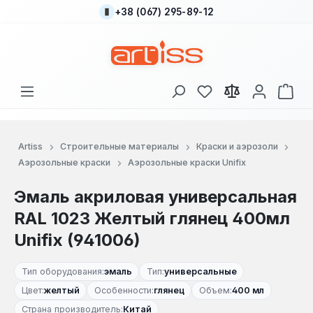
+38 (067) 295-89-12
Перейти к основному содержанию
У вас есть товары
В к
Artiss
Строительные материалы
Краски и аэрозоли
Аэрозольные краски
Аэрозольные краски Unifix
Эмаль акриловая универсальная
RAL 1023 Желтый глянец 400мл
Unifix (941006)
Тип оборудования:
эмаль
Тип:
универсальные
Цвет:
желтый
Особенности:
глянец
Объем:
400 мл
Страна производитель:
Китай