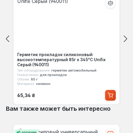
Герметик прокладок силиконовый
высокотемпературный 85г х 345°С Unifix
Серый (940011)
Тип оборудования:
герметик автомобильный
Назначение:
для прокладок
Объем:
85 г
Материал:
силикон
Обычная цена:
65,34 ₴
Вам также может быть интересно
Пропустить галерею продуктов
В наличии