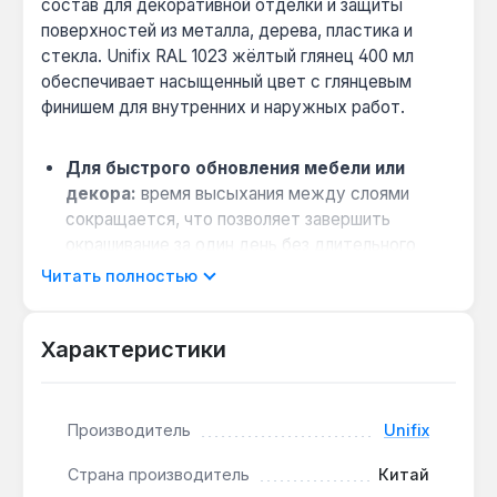
состав для декоративной отделки и защиты
поверхностей из металла, дерева, пластика и
стекла. Unifix RAL 1023 жёлтый глянец 400 мл
обеспечивает насыщенный цвет с глянцевым
финишем для внутренних и наружных работ.
Для быстрого обновления мебели или
декора:
время высыхания между слоями
сокращается, что позволяет завершить
окрашивание за один день без длительного
ожидания.
Читать полностью
Высокая адгезия без грунтовки:
состав на
водной основе надёжно сцепляется с
Характеристики
металлом, деревом, пластиком и стеклом,
экономя время на подготовку.
Защита от влаги и ультрафиолета:
Производитель
Unifix
сформированная плёнка устойчива к
атмосферным воздействиям, что подходит
Страна производитель
Китай
для наружных работ на садовом инвентаре или