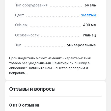
металлических конструкциях.
Тип оборудования
эмаль
Цвет
желтый
Баллон объёмом 400 мл удобен для точного
нанесения на небольшие участки — реставрация
Объем
400 мл
предметов интерьера, окрашивание садовой
мебели или защита металлических элементов.
Особенности
глянец
Производство — Китай. Гарантия 1 год, доставка
по Украине.
Тип
универсальные
Производитель может изменять характеристики
Подходит ли для окрашивания
товара без уведомления. Заметили ли ошибку в
пластиковых окон?
описании? Напишите нам – быстро проверим и
исправим.
Да — эмаль на водной основе с объёмом 400
мл и высокой адгезией подходит для
пластика, включая оконные рамы, без
Отзывы и вопросы
предварительного грунтования.
0 из 0 отзывов
Какой цвет и финиш у этой эмали?