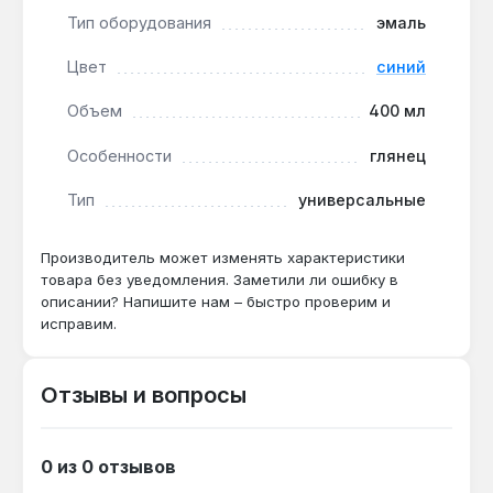
Тип оборудования
эмаль
Эмаль Unifix применяется для обновления мебели,
Цвет
синий
декоративных деталей, садового инвентаря и
мелкого ремонта автомобильных поверхностей.
Объем
400 мл
Производство — Китай. Гарантия 1 год, доставка
по Украине.
Особенности
глянец
Тип
универсальные
Подходит ли для окраски пластиковых
подоконников?
Производитель может изменять характеристики
Да — состав имеет адгезию к пластику без
товара без уведомления. Заметили ли ошибку в
описании? Напишите нам – быстро проверим и
грунтовки, объём 400 мл хватает на 2-3 м²
исправим.
поверхности в один слой.
Отзывы и вопросы
Можно ли красить радиаторы отопления?
Да — эмаль выдерживает нагрев до +80 °C,
глянцевый слой устойчив к истиранию и не
0 из 0 отзывов
желтеет от УФ.