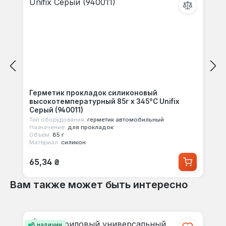
Герметик прокладок силиконовый
высокотемпературный 85г х 345°С Unifix
Серый (940011)
Тип оборудования:
герметик автомобильный
Назначение:
для прокладок
Объем:
85 г
Материал:
силикон
Обычная цена:
65,34 ₴
Вам также может быть интересно
Пропустить галерею продуктов
В наличии