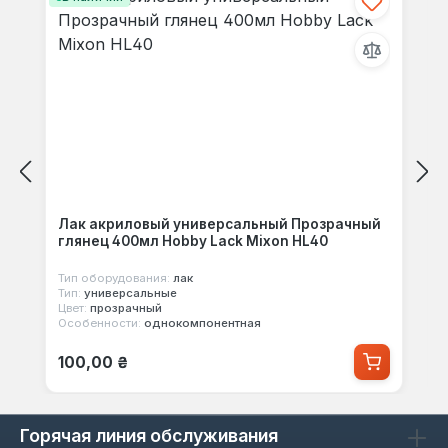
Лак акриловый универсальный Прозрачный
глянец 400мл Hobby Lack Mixon HL40
Тип оборудования:
лак
Тип:
универсальные
Цвет:
прозрачный
Особенности:
однокомпонентная
Обычная цена:
100,00 ₴
Горячая линия обслуживания