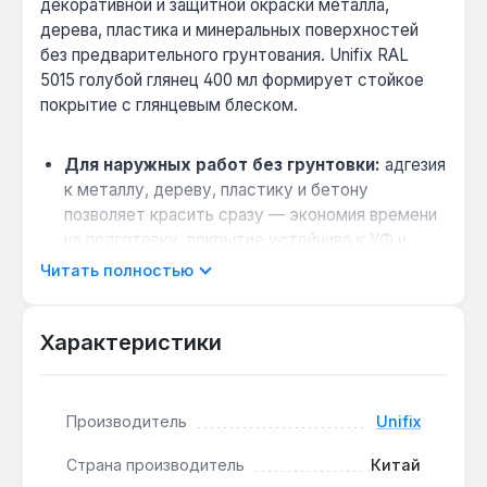
декоративной и защитной окраски металла,
дерева, пластика и минеральных поверхностей
без предварительного грунтования. Unifix RAL
5015 голубой глянец 400 мл формирует стойкое
покрытие с глянцевым блеском.
Для наружных работ без грунтовки:
адгезия
к металлу, дереву, пластику и бетону
позволяет красить сразу — экономия времени
на подготовку, покрытие устойчиво к УФ и
влаге.
Читать полностью
Быстрое нанесение нескольких слоёв:
технология быстрого высыхания даёт
Характеристики
возможность наносить повторный слой через
15-20 минут, ускоряя ремонт.
Защита от коррозии и царапин:
глянцевое
Производитель
Unifix
покрытие выдерживает механическое
истирание и атмосферные осадки, подходит
Страна производитель
Китай
для уличных металлических элементов.