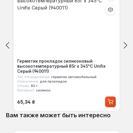
Герметик прокладок силиконовый
высокотемпературный 85г х 345°С Unifix
Серый (940011)
Тип оборудования:
герметик автомобильный
Назначение:
для прокладок
Объем:
85 г
Материал:
силикон
Обычная цена:
65,34 ₴
Вам также может быть интересно
Пропустить галерею продуктов