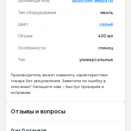
производитель
арабские эмираты
позволяет обработать до 1,5 м² за один
проход.
Тип оборудования
эмаль
Цвет
серый
Продукт подходит для декоративного и
защитного окрашивания предметов интерьера,
Объем
400 мл
мебели, металлических конструкций и
декоративных элементов внутри помещений.
Особенности
глянец
Производство — Объединённые Арабские
Эмираты. Гарантия 1 год, доставка по Украине.
Тип
универсальные
Производитель может изменять характеристики
Подходит ли для наружных работ?
товара без уведомления. Заметили ли ошибку в
описании? Напишите нам – быстро проверим и
Да — покрытие после полной полимеризации
исправим.
устойчиво к атмосферным воздействиям и
УФ-излучению, что подтверждено для цвета
RAL 9023.
Отзывы и вопросы
Какой расход на 1 м²?
0 из 0 отзывов