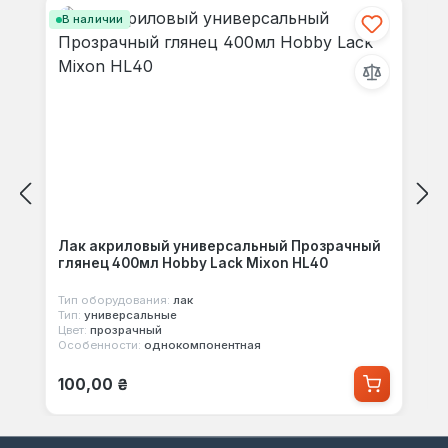
В наличии
Лак акриловый универсальный Прозрачный
глянец 400мл Hobby Lack Mixon HL40
Тип оборудования:
лак
Тип:
универсальные
Цвет:
прозрачный
Особенности:
однокомпонентная
Обычная цена:
100,00 ₴