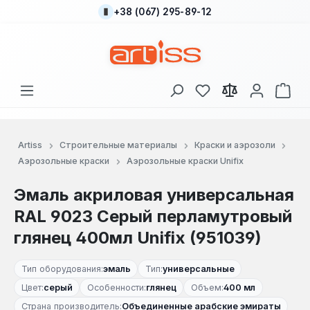
+38 (067) 295-89-12
Перейти к основному содержанию
У вас есть товары
В к
Artiss
Строительные материалы
Краски и аэрозоли
Аэрозольные краски
Аэрозольные краски Unifix
Эмаль акриловая универсальная
RAL 9023 Серый перламутровый
глянец 400мл Unifix (951039)
Тип оборудования:
эмаль
Тип:
универсальные
Цвет:
серый
Особенности:
глянец
Объем:
400 мл
Страна производитель:
Объединенные арабские эмираты