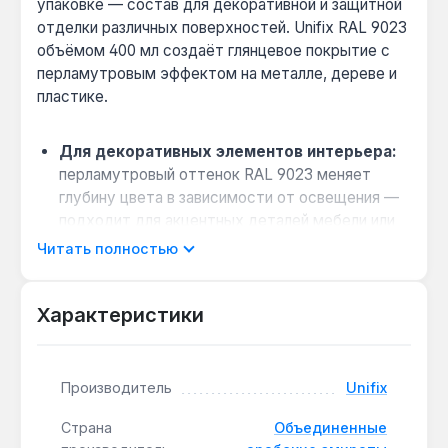
упаковке — состав для декоративной и защитной
отделки различных поверхностей. Unifix RAL 9023
объёмом 400 мл создаёт глянцевое покрытие с
перламутровым эффектом на металле, дереве и
пластике.
Для декоративных элементов интерьера:
перламутровый оттенок RAL 9023 меняет
глубину цвета в зависимости от освещения —
подходит для акцентных деталей мебели или
рам.
Читать полностью
Совместимость с разными материалами:
формула на водной основе обеспечивает
Характеристики
адгезию к металлу, дереву и пластику без
предварительного грунтования сложных форм.
Практический совет по нанесению:
для
Производитель
Unifix
равномерного покрытия на вертикальных
поверхностях наносите с расстояния 20-30
Страна
Объединенные
см, избегая подтёков — аэрозоль 400 мл