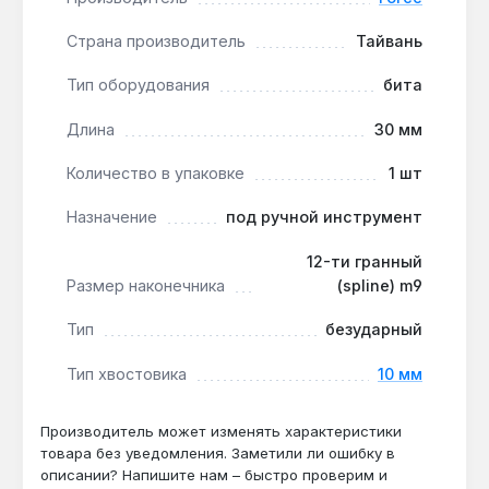
тип безударный — бита не предназначена для
Страна производитель
Тайвань
ударных гайковертов, но идеальна для
контролируемого затягивания с
Тип оборудования
бита
динамометрическим ключом, где важна
точность момента.
Длина
30 мм
Износостойкость при интенсивной
Количество в упаковке
1 шт
эксплуатации:
изготовлена из легированной
стали, что обеспечивает устойчивость к
Назначение
под ручной инструмент
деформации при работе с заржавевшими
креплениями — ресурс выше, чем у
12-ти гранный
стандартных бит из инструментальной стали.
Размер наконечника
(spline) m9
Компактность для труднодоступных мест:
Тип
безударный
длина 30 мм позволяет работать в
ограниченном пространстве, например, при
Тип хвостовика
10 мм
демонтаже крепежа на тормозных суппортах
или в моторном отсеке.
Производитель может изменять характеристики
товара без уведомления. Заметили ли ошибку в
Бита Force SPLINE M9 L30 мм применяется в
описании? Напишите нам – быстро проверим и