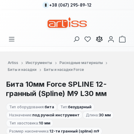
+38 (067) 295-89-12
Перейти к основному содержанию
У вас есть товары
В к
Artiss
Инструменты
Расходные материалы
Биты и насадки
Биты и насадки Force
Бита 10мм Force SPLINE 12-
гранный (Spline) M9 L30 мм
Тип оборудования:
бита
Тип:
безударный
Назначение:
под ручной инструмент
Длина:
30 мм
Тип хвостовика:
10 мм
Размер наконечника:
12-ти гранный (spline) m9