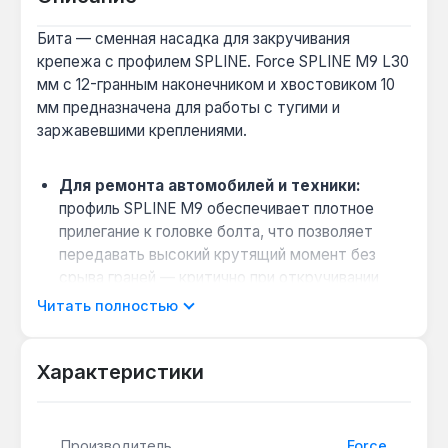
Бита — сменная насадка для закручивания
крепежа с профилем SPLINE. Force SPLINE M9 L30
мм с 12-гранным наконечником и хвостовиком 10
мм предназначена для работы с тугими и
заржавевшими креплениями.
Для ремонта автомобилей и техники:
профиль SPLINE M9 обеспечивает плотное
прилегание к головке болта, что позволяет
передавать высокий крутящий момент без
срыва граней — критично при откручивании
крепежа на ходовой части или двигателе.
Читать полностью
Совместимость с ручным инструментом:
хвостовик 10 мм подходит для стандартных
Характеристики
битодержателей и воротков, что позволяет
использовать биту с трещотками и ключами
без перехода на электрический инструмент.
Производитель
Force
Безударное применение для точных работ: