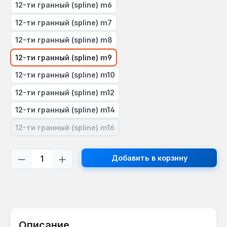
12-ти гранный (spline) m6
12-ти гранный (spline) m7
12-ти гранный (spline) m8
12-ти гранный (spline) m9
12-ти гранный (spline) m10
12-ти гранный (spline) m12
12-ти гранный (spline) m14
12-ти гранный (spline) m16
(В настоящее время эта опция недоступна.)
Количество продукта: введите желаем
Добавить в корзину
Описание