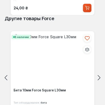
Обычная цена:
24,00 ₴
Другие товары Force
Пропустить галерею продуктов
В наличии
Бита 10мм Force Square L30мм
Тип оборудования:
бита