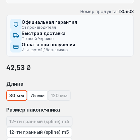
Номер продукта:
130603
Официальная гарантия
От производителя
Быстрая доставка
По всей Украине
Оплата при получении
Или картой / безналично
Обычная цена:
42,53 ₴
Выберите
Длина
30 мм
75 мм
120 мм
(В настоящее время эта опция недост
Выберите
Размер наконечника
12-ти гранный (spline) m4
(В настоящее время эта опция недоступна.)
12-ти гранный (spline) m5