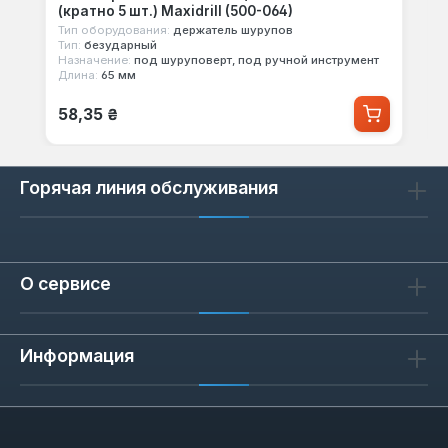
(кратно 5 шт.) Maxidrill (500-064)
Тип оборудования:
держатель шурупов
Тип:
безударный
Назначение:
под шуруповерт, под ручной инструмент
Длина:
65 мм
Обычная цена:
58,35 ₴
Горячая линия обслуживания
О сервисе
Информация