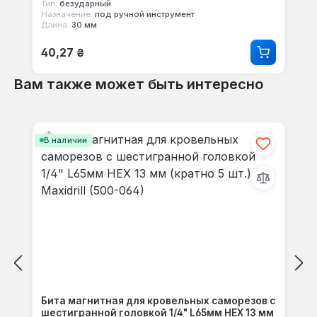
Тип:
безударный
Назначение:
под ручной инструмент
Длина:
30 мм
Обычная цена:
40,27 ₴
Вам также может быть интересно
Пропустить галерею продуктов
В наличии
Бита магнитная для кровельных саморезов с
шестигранной головкой 1/4" L65мм HEX 13 мм