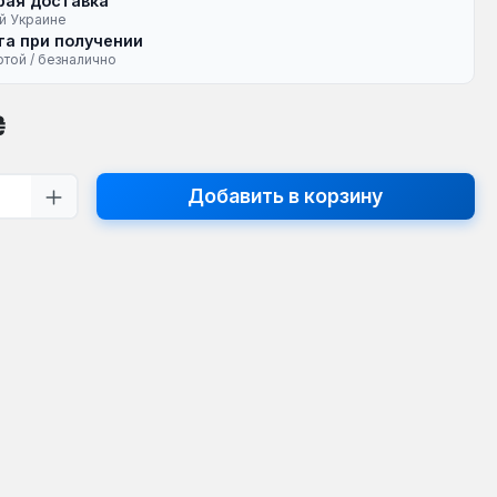
рая доставка
й Украине
а при получении
ртой / безналично
на:
₴
тво продукта: введите желаемое кол
Добавить в корзину