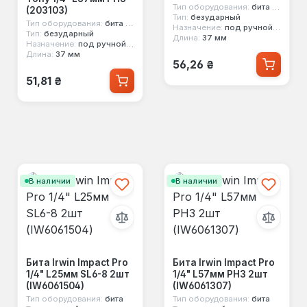
Тип оборудования:
бита в головке
(203103)
Тип:
безударный
Тип оборудования:
бита в головке
Назначение:
под ручной инструмент
Тип:
безударный
Длина:
37 мм
Назначение:
под ручной инструмент
Длина:
37 мм
Обычная цена:
56,26 ₴
Обычная цена:
51,81 ₴
В наличии
В наличии
Бита Irwin Impact Pro
Бита Irwin Impact Pro
1/4" L25мм SL6-8 2шт
1/4" L57мм PH3 2шт
(IW6061504)
(IW6061307)
Тип оборудования:
бита
Тип оборудования:
бита