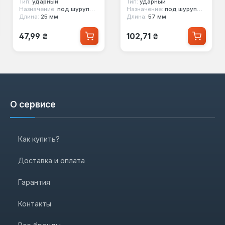
Тип:
ударный
Тип:
ударный
Назначение:
под шуруповерт
Назначение:
под шуруповерт
Длина:
25 мм
Длина:
57 мм
Обычная цена:
Обычная цена:
47,99 ₴
102,71 ₴
О сервисе
Как купить?
Доставка и оплата
Гарантия
Контакты