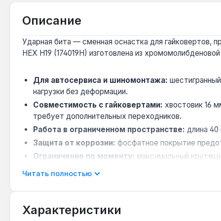
Описание
Ударная бита — сменная оснастка для гайковертов, пр
HEX H19 (174019H) изготовлена из хромомолибденовой
Для автосервиса и шиномонтажа:
шестигранный 
нагрузки без деформации.
Совместимость с гайковертами:
хвостовик 16 м
требует дополнительных переходников.
Работа в ограниченном пространстве:
длина 40 
Защита от коррозии:
фосфатное покрытие предот
Ограничение по моменту:
максимальный крутящий
Читать полностью
Бита применяется для сборки/разборки узлов автомоб
Тайвань. Гарантия 1 год, доставка по Украине.
Характеристики