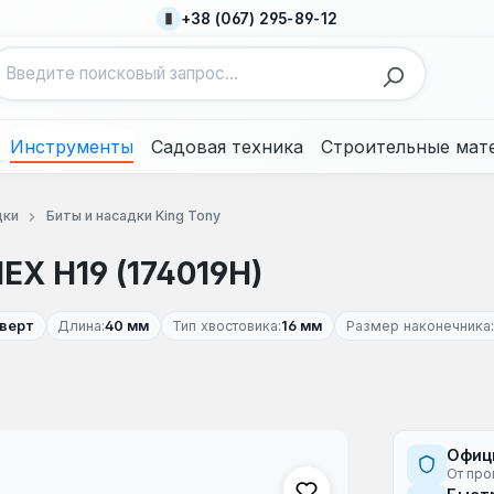
+38 (067) 295-89-12
Инструменты
Садовая техника
Строительные мат
дки
Биты и насадки King Tony
EX H19 (174019H)
оверт
Длина:
40 мм
Тип хвостовика:
16 мм
Размер наконечника:
Офиц
От про