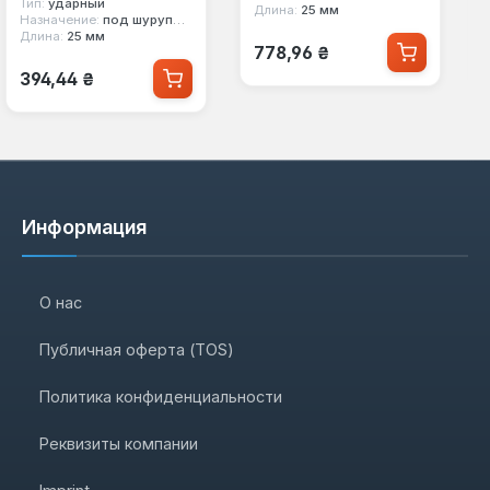
Тип:
ударный
Длина:
25 мм
Назначение:
под шуруповерт
Длина:
25 мм
Обычная цена:
778,96 ₴
Обычная цена:
394,44 ₴
Информация
О нас
Публичная оферта (TOS)
Политика конфиденциальности
Реквизиты компании