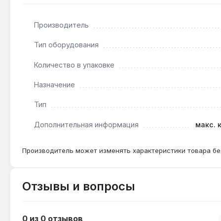
Подходит ли для откручивания прикипевших гае
Да — материал CrMo и крутящий момент до 880 Н·м
Производитель
ударным механизмом.
Тип оборудования
Чем отличается от бит из стали S2?
Количество в упаковке
CrMo (хроммолибден) сохраняет вязкость при ударн
Назначение
Тип
Дополнительная информация
макс. 
Производитель может изменять характеристики товара бе
Отзывы и вопросы
0 из 0 отзывов