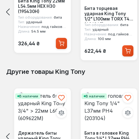
Бита King Tony 22мм
L54.5мм HEX H30
Бита торцевая
(195430H)
ударная King Tony
Тип оборудования:
бита
1/2" L100мм TORX T45
Тип:
ударный
(406345)
Тип оборудования:
бита
Назначение:
под гайковерт
Тип:
ударный
Длина:
54.5 мм
Назначение:
под гайковерт
Длина:
100 мм
Обычная цена:
326,44 ₴
Обычная цена:
622,44 ₴
Другие товары King Tony
Пропустить галерею продуктов
В наличии
В наличии
Держатель биты
Бита в головке King
ударный King Tony
Tony 1/4" L37мм PH4