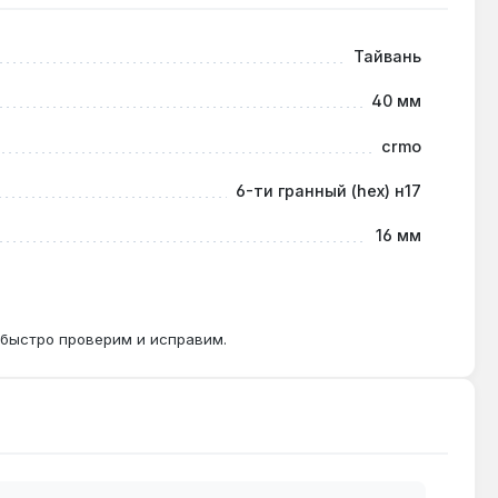
–М20, но при условии использования гайковерта с
Тайвань
40 мм
crmo
— для гайковертов предпочтительнее CrMo.
6-ти гранный (hex) н17
16 мм
 быстро проверим и исправим.