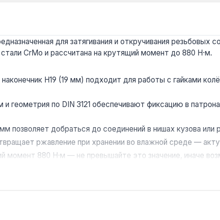
едназначенная для затягивания и откручивания резьбовых с
 стали CrMo и рассчитана на крутящий момент до 880 Н·м.
наконечник H19 (19 мм) подходит для работы с гайками ко
м и геометрия по DIN 3121 обеспечивают фиксацию в патро
мм позволяет добраться до соединений в нишах кузова или 
вращает ржавление при хранении во влажной среде — актуа
 момент 880 Н·м — не превышайте это значение, иначе воз
илей, сельхозтехники и металлоконструкций, где требуетс