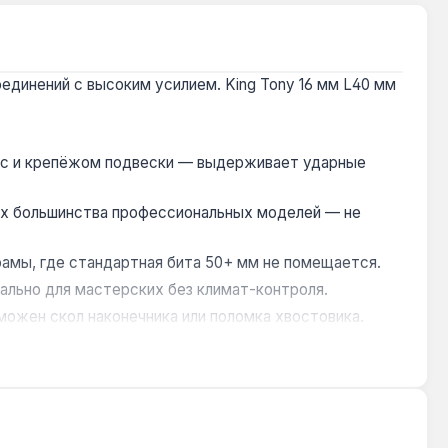
оединений с высоким усилием. King Tony 16 мм L40 мм
лёс и крепёжом подвески — выдерживает ударные
нах большинства профессиональных моделей — не
рамы, где стандартная бита 50+ мм не помещается.
льно для мастерских без климат-контроля.
можен скол наконечника или поломка хвостовика.
я усилие затяжки до 880 Н·м. Производство —