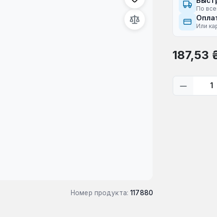
Быст
По все
Оплат
Или ка
Обычная це
187,53 
Количес
Номер продукта:
117880