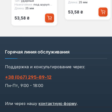
Тип:
ударный
Длина:
25 мм
Назначение:
под шуруповерт
Длина:
25 мм
Обычная цена:
53,58 ₴
Обычная цена:
53,58 ₴
Горячая линия обслуживания
Поддержка и консультирование через:
+38 (067) 295‑89‑12
Пн-Пт, 9:00 - 18:00
Или через нашу
контактную форму
.