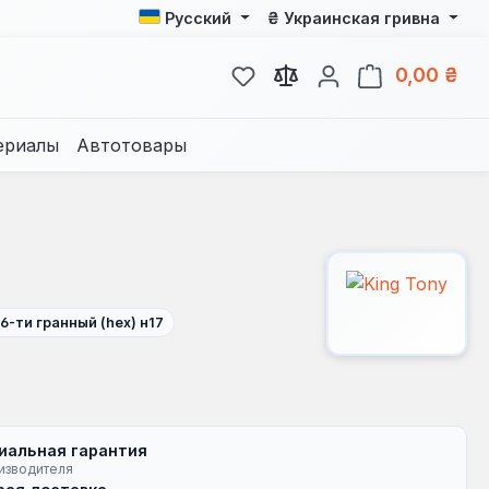
₴
Русский
Украинская гривна
У вас есть товары из спис
В к
0,00 ₴
ериалы
Автотовары
6-ти гранный (hex) н17
иальная гарантия
изводителя