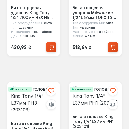
Бита торцевая
Бита торцевая
ударная King Tony
ударная Milwaukee
1/2" L100мм HEX H5
1/2" L67мм TORX T30
(406505M)
(4932478059)
Тип оборудования:
бита
Тип оборудования:
бита
Тип:
ударный
Тип:
ударный
Назначение:
под гайковерт
Назначение:
под гайковерт
Длина:
100 мм
Длина:
67 мм
Обычная цена:
Обычная цена:
430,92 ₴
518,64 ₴
В наличии
В наличии
Бита в головке King
Tony 1/4" L37мм PH1
Бита в головке King
(203101)
Tony 1/4" L37мм PH3