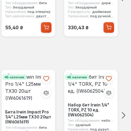
Тип оборудования:
бита
Тип оборудования:
держатель бит
Тип:
безударный
Тип:
безударный
Назначение:
под отвертку
Размерность:
дюймовая
Тип наконечника:
двусторонние
Назначение:
под ручной инструмент
Обычная цена:
Обычная цена:
55,40 ₴
330,43 ₴
В наличии
В наличии
Набор бит Irwin 1/4"
TORX, PZ 10 ед.
Бита Irwin Impact Pro
(IW6062504)
1/4" L25мм TX30 20шт
Тип оборудования:
набор бит
(IW6061619)
Тип:
ударный
Тип оборудования:
бита
Назначение:
под шуруповерт