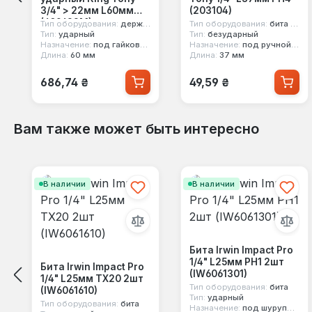
3/4" > 22мм L60мм
(203104)
(609622M)
Тип оборудования:
держатель бит
Тип оборудования:
бита в головке
Тип:
ударный
Тип:
безударный
Назначение:
под гайковерт
Назначение:
под ручной инструмент
Длина:
60 мм
Длина:
37 мм
Обычная цена:
Обычная цена:
686,74 ₴
49,59 ₴
Вам также может быть интересно
Пропустить галерею продуктов
В наличии
В наличии
Бита Irwin Impact Pro
1/4" L25мм PH1 2шт
Бита Irwin Impact Pro
(IW6061301)
1/4" L25мм TX20 2шт
Тип оборудования:
бита
(IW6061610)
Тип:
ударный
Тип оборудования:
бита
Назначение:
под шуруповерт