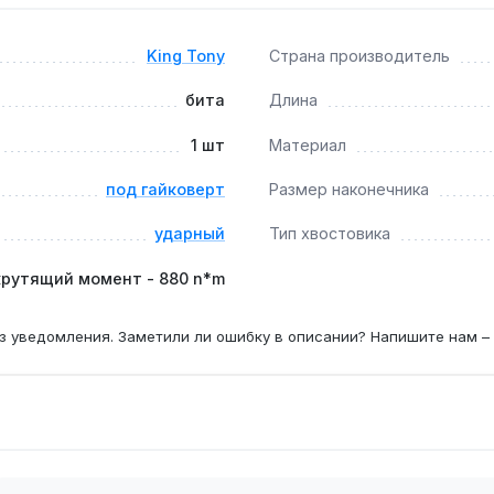
к на грузовиках?
 позволяют работать с корродированными соединениями М16
King Tony
Страна производитель
бита
Длина
1 шт
Материал
ых нагрузках, тогда как S2 более хрупкая на скручивание 
под гайковерт
Размер наконечника
ударный
Тип хвостовика
крутящий момент - 880 n*m
з уведомления. Заметили ли ошибку в описании? Напишите нам –