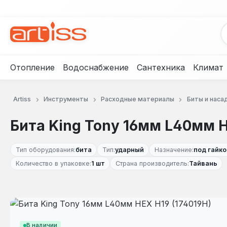
рейти к основному содержанию
Перейти к поиску
Перейти к основной навигации
Отопление
Водоснабжение
Сантехника
Климат
Artiss
Инструменты
Расходные материалы
Биты и наса
Бита King Tony 16мм L40мм H
Тип оборудования:
бита
Тип:
ударный
Назначение:
под гайк
Количество в упаковке:
1 шт
Страна производитель:
Тайвань
Пропустить галерею изображений
В наличии