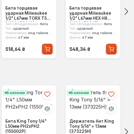
Бита торцевая
Бита торцевая
ударная Milwaukee
ударная Milwaukee
1/2" L67мм TORX T50
1/2" L67мм HEX H8
(4932478062)
(4932478065)
Тип оборудования:
бита
Тип оборудования:
бита
Тип:
ударный
Тип:
ударный
Назначение:
под гайковерт
Назначение:
под гайковерт
Длина:
67 мм
Длина:
67 мм
Обычная цена:
Обычная цена:
518,64 ₴
548,34 ₴
В наличии
В наличии
Бита King Tony 1/4"
Держатель бит King
L50мм PH2xPH2
Tony 5/16" > 13мм
(155002P)
(373225H)