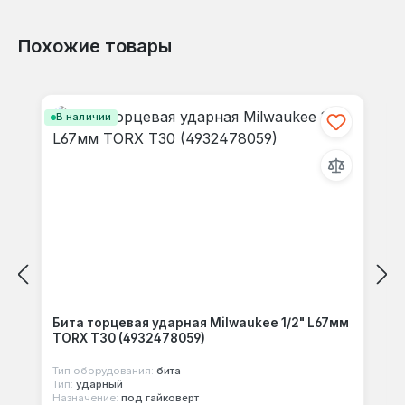
Гарантия 1 год, доставка по Украине.
Похожие товары
Отзывов не найдено. Делитесь
Пропустить галерею продуктов
своими мыслями с другими.
В наличии
Бита торцевая ударная Milwaukee 1/2" L67мм
TORX T30 (4932478059)
Тип оборудования:
бита
Тип:
ударный
Назначение:
под гайковерт