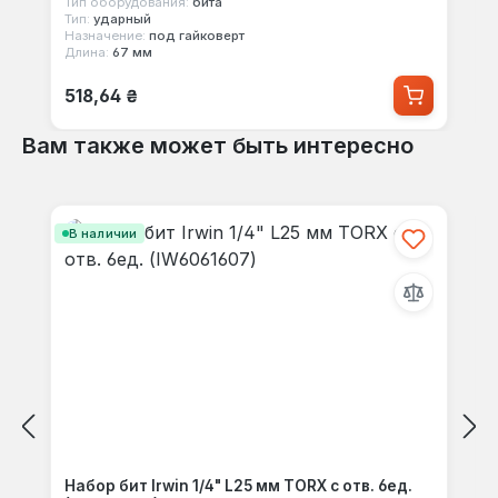
Тип оборудования:
бита
Тип:
ударный
Назначение:
под гайковерт
Длина:
67 мм
Обычная цена:
518,64 ₴
Вам также может быть интересно
Пропустить галерею продуктов
В наличии
Набор бит Irwin 1/4" L25 мм TORX с отв. 6ед.