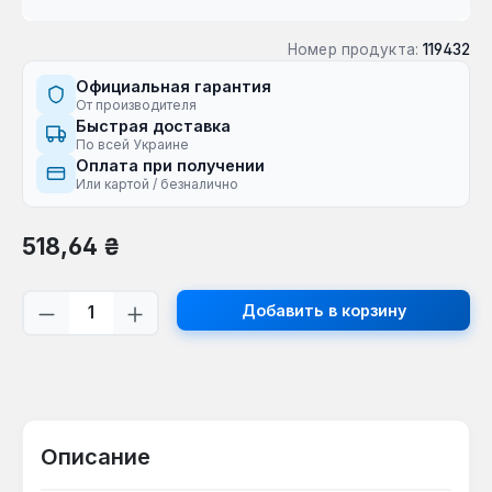
Номер продукта:
119432
Официальная гарантия
От производителя
Быстрая доставка
По всей Украине
Оплата при получении
Или картой / безналично
Обычная цена:
518,64 ₴
Количество продукта: введите желаем
Добавить в корзину
Описание