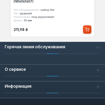
(IW6061607)
Тип оборудования:
набор бит
Тип:
ударный
Назначение:
под шуруповерт
Длина:
25 мм
Обычная цена:
211,98 ₴
Горячая линия обслуживания
О сервисе
Информация