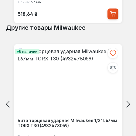
Длина:
67 мм
Обычная цена:
518,64 ₴
Другие товары Milwaukee
Пропустить галерею продуктов
В наличии
Бита торцевая ударная Milwaukee 1/2" L67мм
TORX T30 (4932478059)