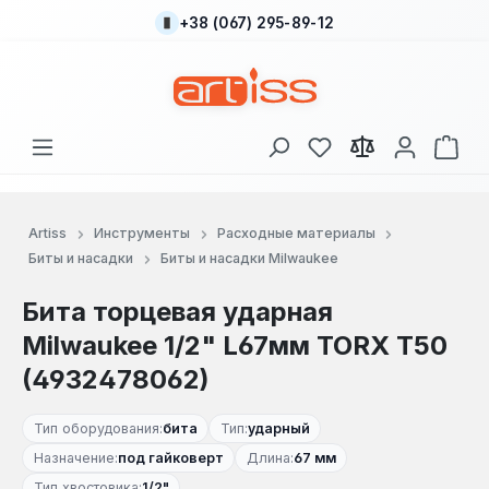
+38 (067) 295-89-12
Перейти к основному содержанию
У вас есть товары
В к
Artiss
Инструменты
Расходные материалы
Биты и насадки
Биты и насадки Milwaukee
Бита торцевая ударная
Milwaukee 1/2" L67мм TORX T50
(4932478062)
Тип оборудования:
бита
Тип:
ударный
Назначение:
под гайковерт
Длина:
67 мм
Тип хвостовика:
1/2"