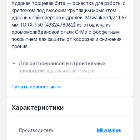
Ударная торцевая бита — оснастка для работы с
крепежом под высоким крутящим моментом
ударных гайковертов и дрелей. Milwaukee 1/2" L67
мм TORX T50 (4932478062) изготовлена из
хромомолибденовой стали CrMo с фосфатным
покрытием для защиты от коррозии и снижения
трения.
Для автосервисов и строительных
площадок:
ударная конструкция
выдерживает пиковые нагрузки гайковертов
без деформации наконечника, что продлевает
Читать полностью
срок службы оснастки при интенсивной
эксплуатации.
Характеристики
Работа в ограниченном пространстве:
длина 67 мм позволяет добраться до крепежа
в глубоких или труднодоступных местах,
например, в моторном отсеке или на раме.
Производитель
Milwaukee
Совместимость с профессиональным