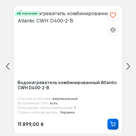
Пропустить галерею продуктов
своими мыслями с другими.
В наличии
Водонагреватель комбинированный Atlantic
CWH D400-2-B
Способ установки:
вертикальный
Встроенный ТЭН:
есть
Количество теплообменников:
1
Страна производитель:
Украина
Обычная цена:
11 899,00 ₴