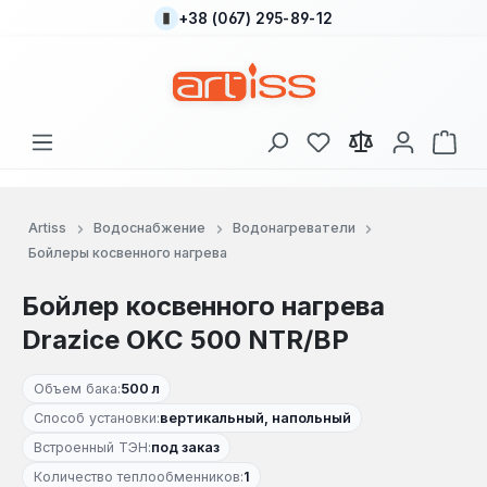
+38 (067) 295-89-12
Перейти к основному содержанию
У вас есть товары
В к
Artiss
Водоснабжение
Водонагреватели
Бойлеры косвенного нагрева
Бойлер косвенного нагрева
Drazice OKC 500 NTR/BP
Объем бака:
500 л
Способ установки:
вертикальный, напольный
Встроенный ТЭН:
под заказ
Количество теплообменников:
1