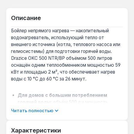
Описание
Бойлер непрямого нагрева — накопительный
водонагреватель, использующий тепло от
внешнего источника (котла, теплового насоса или
гелиосистемы) для подготовки горячей воды.
Drazice OKC 500 NTR/BP объёмом 500 литров
оснащён одним теплообменником мощностью 59
кВт и площадью 2 м², что обеспечивает нагрев
воды с 10 °C до 60 °C за 26 минут.
Для домов с большим потреблением
горячей воды:
объём 500 л и мощность
теплообменника 59 кВт позволяют
Читать полностью
обслуживать несколько точек водоразбора
одновременно — подходит для коттеджей с
Характеристики
3-4 санузлами.