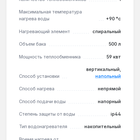
установки в котельной или техническом
Максимальная температура
помещении. Производство — Чехия. Гарантия 5
нагрева воды
+90 °с
лет, доставка по Украине.
Нагревающий элемент
спиральный
Подходит ли для подключения к
Объем бака
500 л
тепловому насосу?
Мощность теплообменника
59 квт
Да — теплообменник мощностью 59 кВт и
площадью 2 м² совместим с тепловыми
вертикальный,
насосами, обеспечивая нагрев 500 л воды за
Способ установки
напольный
26 минут.
Способ нагрева
непрямой
Можно ли установить без
Способ подачи воды
напорный
дополнительного ТЭНа?
Степень защиты от воды
ip44
Да — бойлер работает только от внешнего
источника тепла, но отвод G6/4" позволяет
Тип водонагревателя
накопительный
добавить ТЭН для резервного нагрева.
Время нагрева от