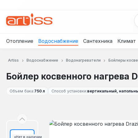
рейти к основному содержанию
Перейти к поиску
Перейти к основной навигации
Отопление
Водоснабжение
Сантехника
Климат
Artiss
Водоснабжение
Водонагреватели
Бойлеры косве
Бойлер косвенного нагрева D
Объем бака:
750 л
Способ установки:
вертикальный, напольн
Пропустить галерею изображений
Нет в наличии