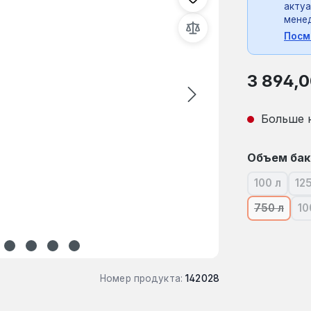
актуа
мене
Посм
Обычная це
3 894,0
Больше 
Выберите
Объем бак
100 л
125
(В насто
750 л
10
(В насто
Номер продукта:
142028