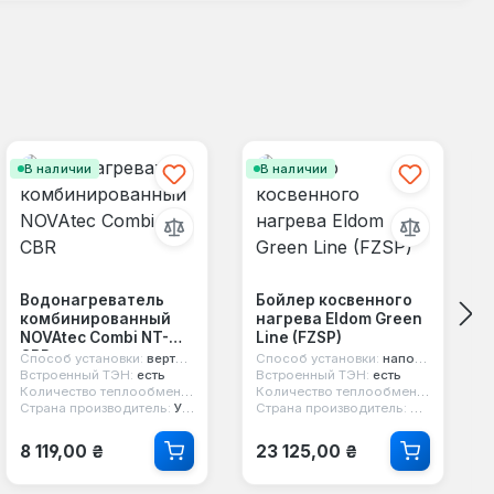
В наличии
В наличии
Водонагреватель
Бойлер косвенного
комбинированный
нагрева Eldom Green
NOVAtec Combi NT-
Line (FZSP)
CBR
Способ установки:
вертикальный
Способ установки:
напольный
Встроенный ТЭН:
есть
Встроенный ТЭН:
есть
Количество теплообменников:
1
Количество теплообменников:
1
Страна производитель:
Украина
Страна производитель:
Болгария
Обычная цена:
Обычная цена:
8 119,00 ₴
23 125,00 ₴