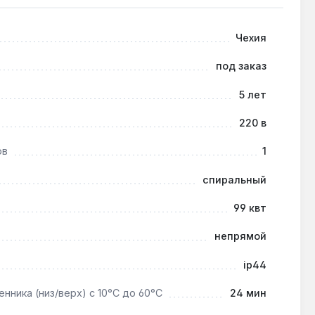
Чехия
изкотемпературному контуру (35–45 °C) через
под заказ
5 лет
220 в
) интервал сокращается до 12 месяцев.
ов
1
спиральный
осителя до +90 °C, что подтверждено испытаниями
99 квт
непрямой
ip44
нника (низ/верх) с 10°С до 60°С
24 мин