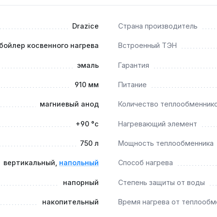
Drazice
Страна производитель
 м² и мощностью 99 кВт позволяет подключать бойлер к н
бойлер косвенного нагрева
Встроенный ТЭН
эмаль
Гарантия
910 мм
Питание
температуре воды до +90 °C — в жёсткой воде (более 7 °dH
магниевый анод
Количество теплообменник
+90 °с
Нагревающий элемент
 твёрдотопливного, электрического) с температурой теплон
750 л
Мощность теплообменника
вертикальный,
напольный
Способ нагрева
напорный
Степень защиты от воды
накопительный
Время нагрева от теплообме