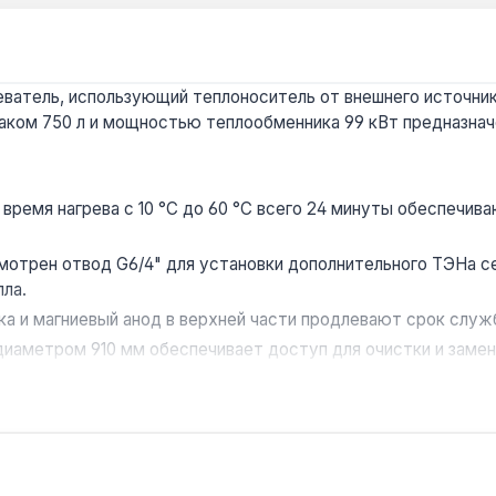
ватель, использующий теплоноситель от внешнего источника
баком 750 л и мощностью теплообменника 99 кВт предназна
 время нагрева с 10 °C до 60 °C всего 24 минуты обеспеч
отрен отвод G6/4" для установки дополнительного ТЭНа сер
ла.
а и магниевый анод в верхней части продлевают срок служ
иаметром 910 мм обеспечивает доступ для очистки и замен
етановой пены толщиной 50 мм снижает теплопотери, что ак
 домов площадью от 300 м², а также в коммерческих объек
. Производство — Чехия. Гарантия 5 лет, доставка по Укра