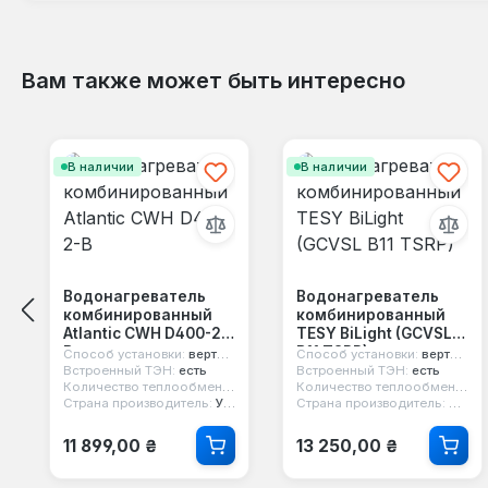
Вам также может быть интересно
Пропустить галерею продуктов
В наличии
В наличии
Водонагреватель
Водонагреватель
комбинированный
комбинированный
Atlantic CWH D400-2-
TESY BiLight (GCVSL
B
B11 TSRP)
Способ установки:
вертикальный
Способ установки:
вертикальный
Встроенный ТЭН:
есть
Встроенный ТЭН:
есть
Количество теплообменников:
1
Количество теплообменников:
Страна производитель:
Украина
Страна производитель:
Болга
Обычная цена:
Обычная цена:
11 899,00 ₴
13 250,00 ₴