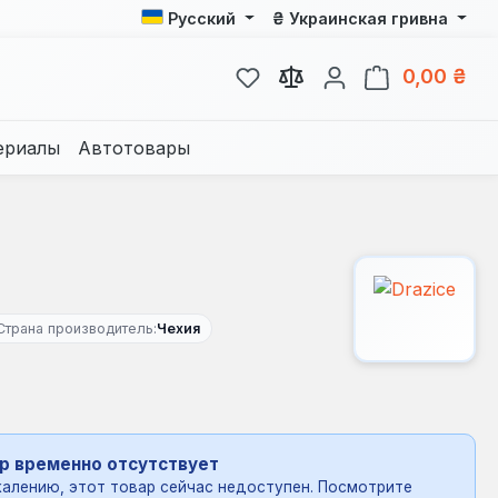
₴
Русский
Украинская гривна
У вас есть товары из спис
В к
0,00 ₴
ериалы
Автотовары
Страна производитель:
Чехия
р временно отсутствует
алению, этот товар сейчас недоступен. Посмотрите