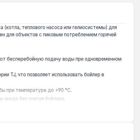
 (котла, теплового насоса или гелиосистемы) для
чен для объектов с пиковым потреблением горячей
ивают бесперебойную подачу воды при одновременном
ии TJ, что позволяет использовать бойлер в
бы при температуре до +90 °C.
ы анода без снятия бойлера.
туально для круглосуточного режима работы.
тах — гостиницах, фитнес-центрах, столовых.
ине.