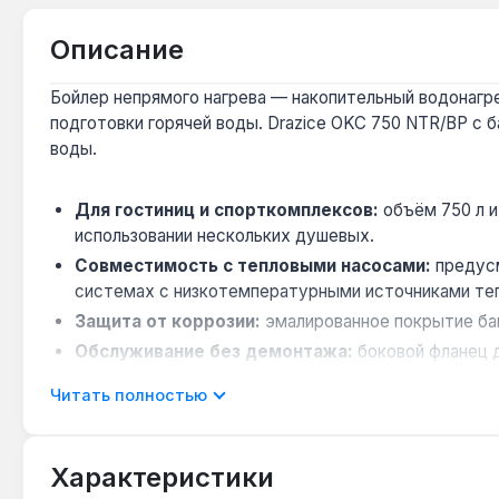
Описание
Бойлер непрямого нагрева — накопительный водонагре
подготовки горячей воды. Drazice OKC 750 NTR/BP с 
воды.
Для гостиниц и спорткомплексов:
объём 750 л и
использовании нескольких душевых.
Совместимость с тепловыми насосами:
предусм
системах с низкотемпературными источниками теп
Защита от коррозии:
эмалированное покрытие бак
Обслуживание без демонтажа:
боковой фланец д
Энергоэффективность:
теплоизоляция из полиур
Читать полностью
Бойлер подходит для установки в котельных частных
Вертикальное напольное размещение экономит площадь
Характеристики