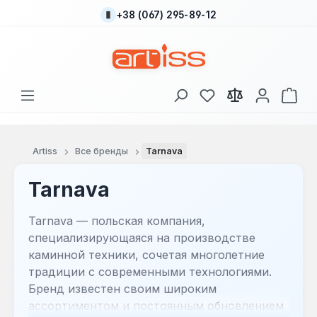
+38 (067) 295-89-12
Перейти к основному содержанию
У вас есть товары
В к
Artiss
Все бренды
Tarnava
Tarnava
Tarnava — польская компания,
специализирующаяся на производстве
каминной техники, сочетая многолетние
традиции с современными технологиями.
Бренд известен своим широким
ассортиментом и постоянным обновлением