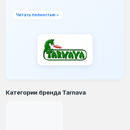
моделей.
Основное направление деятельности
Читать полностью
Tarnava — изготовление и разработка
каминов и комплектующих к ним.
Продукция компании отличается высокой
прочностью, что подтверждено
многочисленными наградами и
сертификатами.
Камины Tarnava идеально подходят для
создания уютной атмосферы и
эффективного обогрева в частных домах,
коттеджах и других жилых помещениях.
Они могут быть интегрированы в интерьеры
Категории бренда Tarnava
различных стилей, от классики до модерна,
благодаря разнообразию дизайнерских
решений.