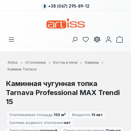
+38 (067) 295-89-12
Перейти к основному содержанию
У вас есть товары
В к
Artiss
Отопление
Котлы и печи
Камины
Камины Tarnava
Каминная чугунная топка
Tarnava Professional MAX Trendi
15
Отапливаемая площадь:
150 м²
Мощность:
15 квт
Система водяного отопления:
нет
Теплообменник:
чугунный
Страна производитель:
Польша