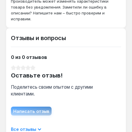
Производитель может изменять характеристики
150 м² при мощности 15 кВт, для 200 м²
товара без уведомления. Заметили ли ошибку в
потребуется модель мощностью от 20 кВт.
описании? Напишите нам – быстро проверим и
исправим.
Как часто нужно чистить дымоход?
Отзывы и вопросы
При использовании сухих дров (влажность до
20%) и КПД 78% рекомендуется проверка
дымохода раз в отопительный сезон из-за
0 из 0 отзывов
низкого образования сажи.
Средний рейтинг 0 из 5 звезд
Оставьте отзыв!
Поделитесь своим опытом с другими
клиентами.
Написать отзыв
Отображать отзывы только на текущем
Все отзывы