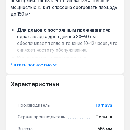
помещений. Tarnava Professional MAX Trendi 15
мощностью 15 кВт способна обогревать площадь
до 150 м².
Для домов с постоянным проживанием:
одна закладка дров длиной 30–60 см
обеспечивает тепло в течение 10–12 часов, что
снижает частоту обслуживания.
Когда важна герметичность и
долговечность:
монолитная чугунная
Читать полностью
конструкция без сварных швов и болтовых
соединений исключает утечки дымовых газов
Характеристики
и деформации при циклических нагревах.
Совместимость с системами
дымоудаления:
диаметр дымохода 160 мм
Производитель
Tarnava
подходит для стандартных каминных труб, а
чугунный дефлектор обеспечивает дожиг
Страна производитель
Польша
газов для КПД 78%.
Практический совет по эксплуатации:
для
Высота
655 мм