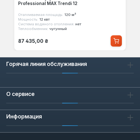
Professional MAX Trendi 12
Отапливаемая площадь:
120 м²
Мощность:
12 квт
Система водяного отопления:
нет
Теплообменник:
чугунный
Обычная цена:
87 435,00 ₴
Горячая линия обслуживания
О сервисе
Информация