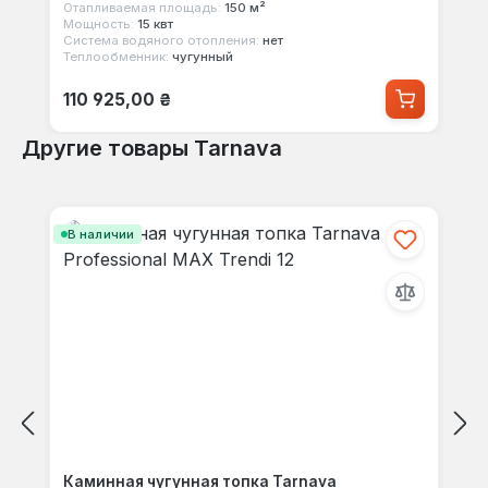
Отапливаемая площадь:
150 м²
Мощность:
15 квт
Система водяного отопления:
нет
Теплообменник:
чугунный
Обычная цена:
110 925,00 ₴
Другие товары Tarnava
Пропустить галерею продуктов
В наличии
Каминная чугунная топка Tarnava