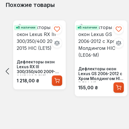
Похожие товары
Пропустить галерею продуктов
В наличии
В наличии
Дефлекторы окон
Lexus RX III
Дефлекторы окон
300/350/400 2009-
Lexus GS 2006-2012 с
2015 HIC (LE15)
Обычная цена:
Хром Молдингом HIC
1 218,00 ₴
(LE06-M)
Обычная цена:
155,00 ₴