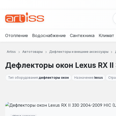
рейти к основному содержанию
Перейти к поиску
Перейти к основной навигации
Отопление
Водоснабжение
Сантехника
Климат
Artiss
Автотовары
Дефлекторы и внешние аксессуары
Дефлекторы окон Lexus RX II 
Тип оборудования:
дефлекторы окон
Назначение:
lexus
Стра
Пропустить галерею изображений