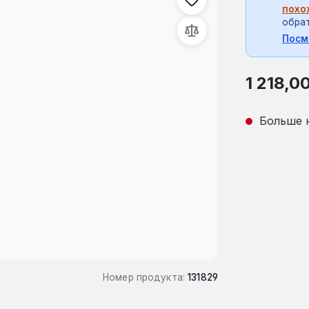
похо
обрат
Посм
Обычная це
1 218,0
Больше 
Номер продукта:
131829