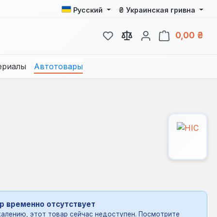
₴
Русский
Украинская гривна
У вас есть товары из спис
В к
0,00 ₴
ериалы
Автотовары
р временно отсутствует
алению, этот товар сейчас недоступен. Посмотрите