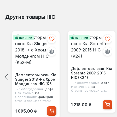
Другие товары HIC
Пропустить галерею продуктов
В наличии
В наличии
Дефлекторы окон Kia
Sorento 2009-2015
Дефлекторы окон Kia
HIC (K24)
Stinger 2018 -> с Хром
Тип оборудования:
дефлекторы окон
Молдингом HIC (K52-
Назначение:
kia
M)
Тип оборудования:
дефлекторы окон
Страна производитель:
Китай
Назначение:
kia
Особенности:
хромированный молдинг
Страна производитель:
Китай
Обычная цена:
1 218,00 ₴
Обычная цена:
1 095,00 ₴