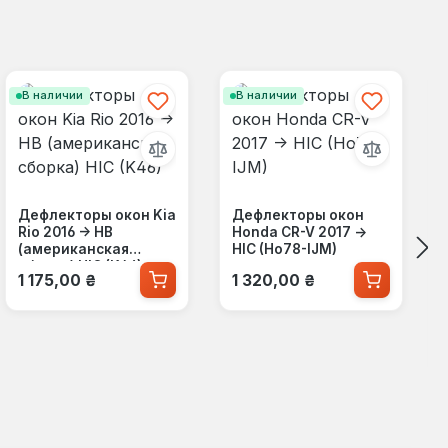
В наличии
В наличии
Дефлекторы окон Kia
Дефлекторы окон
Rio 2016 -> HB
Honda CR-V 2017 ->
(американская
HIC (Ho78-IJM)
сборка) HIC (K46)
Обычная цена:
Обычная цена:
1 175,00 ₴
1 320,00 ₴