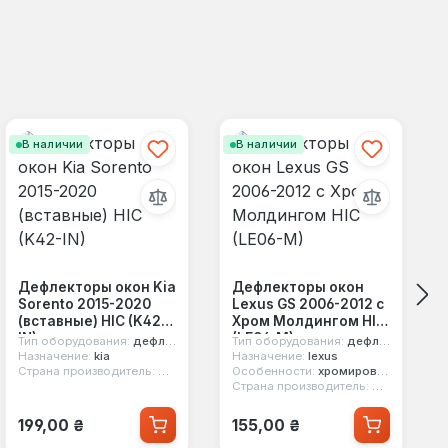
В наличии
В наличии
Дефлекторы окон Kia
Дефлекторы окон
Sorento 2015-2020
Lexus GS 2006-2012 с
(вставные) HIC (K42-
Хром Молдингом HIC
IN)
(LE06-M)
Тип оборудования:
дефлекторы окон
Тип оборудования:
дефлекторы окон
Назначение:
kia
Назначение:
lexus
Страна производитель:
Китай
Особенности:
хромированный молдинг
Страна производитель:
Китай
Обычная цена:
Обычная цена:
199,00 ₴
155,00 ₴