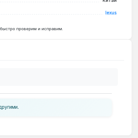
Китай
lexus
 быстро проверим и исправим.
другими.