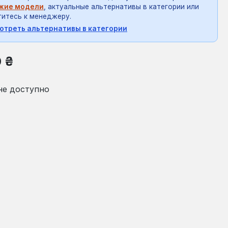
жие модели
, актуальные альтернативы в категории или
итесь к менеджеру.
отреть альтернативы в категории
на:
0 ₴
не доступно