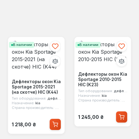
В наличии
В наличии
Дефлекторы окон Kia
Sportage 2010-2015
Дефлекторы окон Kia
HIC (K23)
Sportage 2015-2021
Тип оборудования:
дефлекторы окон
(на скотче) HIC (K44)
Назначение:
kia
Тип оборудования:
дефлекторы окон
Страна производитель:
Китай
Назначение:
kia
Страна производитель:
Китай
Обычная цена:
1 245,00 ₴
Обычная цена:
1 218,00 ₴