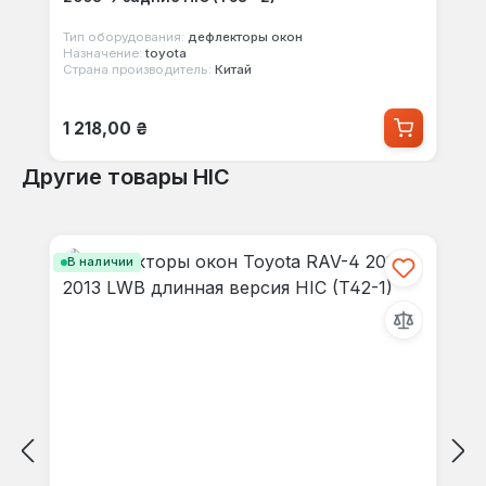
Тип оборудования:
дефлекторы окон
Назначение:
toyota
Страна производитель:
Китай
Обычная цена:
1 218,00 ₴
Другие товары HIC
Пропустить галерею продуктов
В наличии