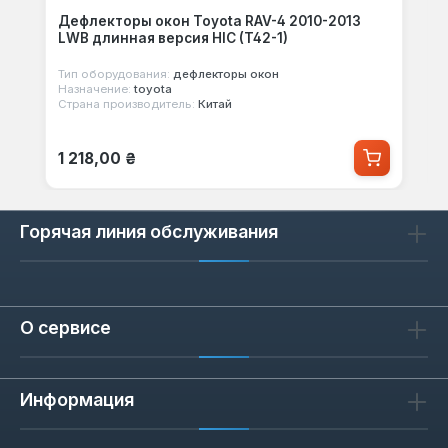
Дефлекторы окон Toyota RAV-4 2010-2013
LWB длинная версия HIC (T42-1)
Тип оборудования:
дефлекторы окон
Назначение:
toyota
Страна производитель:
Китай
Обычная цена:
1 218,00 ₴
Горячая линия обслуживания
О сервисе
Информация