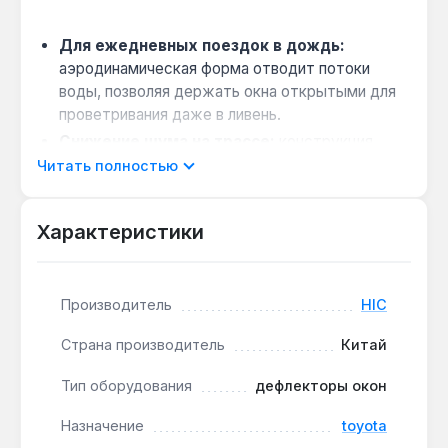
Для ежедневных поездок в дождь:
аэродинамическая форма отводит потоки
воды, позволяя держать окна открытыми для
проветривания даже в ливень.
Снижение шума на трассе:
конструкция
минимизирует турбулентность воздуха,
Читать полностью
уменьшая аэродинамический шум при
скорости свыше 60 км/ч.
Характеристики
Монтаж без сверления:
крепление на
двусторонний скотч 3М не требует
инструментов и не повреждает лакокрасочное
Производитель
HIC
покрытие.
Страна производитель
Китай
Дефлекторы HIC T186 предназначены для Toyota
Highlander IV поколения (XU70, 2020+).
Тип оборудования
дефлекторы окон
Производство — Китай. Гарантия 1 год, доставка
Назначение
toyota
по Украине.