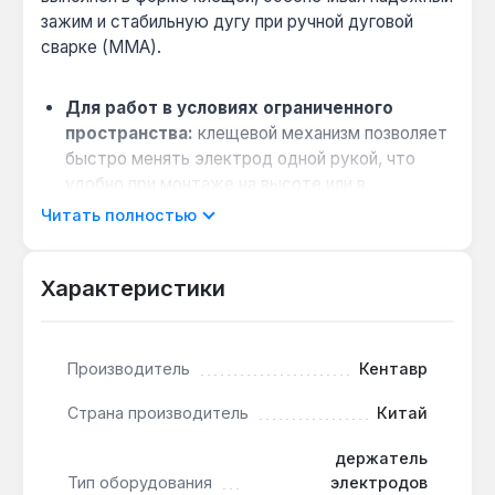
зажим и стабильную дугу при ручной дуговой
сварке (MMA).
Для работ в условиях ограниченного
пространства:
клещевой механизм позволяет
быстро менять электрод одной рукой, что
удобно при монтаже на высоте или в
труднодоступных местах.
Читать полностью
Совместимость с инверторами и
трансформаторами:
полностью
Характеристики
изолированные компоненты подходят для
аппаратов с напряжением холостого хода до
100 В, распространённых в бытовых и
полупрофессиональных моделях.
Производитель
Кентавр
Совет по продлению срока службы:
после
Страна производитель
Китай
интенсивной сварки очищайте губки от шлака
— это сохраняет проводимость и
держатель
предотвращает перегрев контакта.
Тип оборудования
электродов