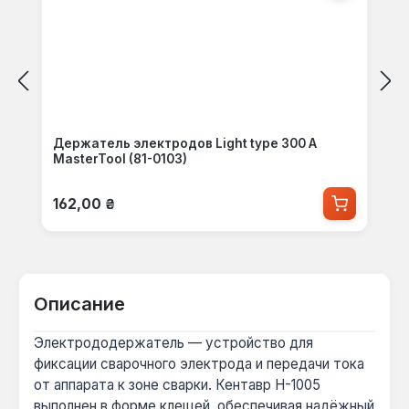
Держатель электродов Light type 300 А
MasterTool (81-0103)
Обычная цена:
162,00 ₴
Описание
Электрододержатель — устройство для
фиксации сварочного электрода и передачи тока
от аппарата к зоне сварки. Кентавр Н-1005
выполнен в форме клещей, обеспечивая надёжный