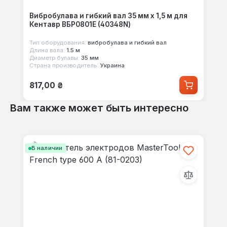
Вибробулава и гибкий вал 35 мм х 1,5 м для
Кентавр ВБР0801Е (40348N)
Тип оборудования:
вибробулава и гибкий вал
Длина вала:
1.5 м
Диаметр булавы:
35 мм
Страна производитель:
Украина
Обычная цена:
817,00 ₴
Вам также может быть интересно
Пропустить галерею продуктов
В наличии