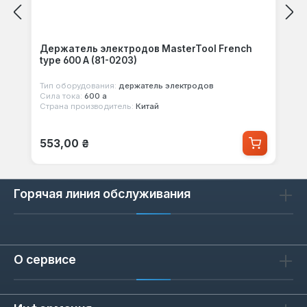
Держатель электродов MasterTool French
type 600 А (81-0203)
Тип оборудования:
держатель электродов
Сила тока:
600 а
Страна производитель:
Китай
Обычная цена:
553,00 ₴
Горячая линия обслуживания
О сервисе