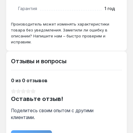
Гарантия
1 год
Электрододержатель Кентавр Н-1005 подходит
для ремонтных, строительных и монтажных
работ, где требуется надёжная фиксация
Производитель может изменять характеристики
товара без уведомления. Заметили ли ошибку в
электрода диаметром до 5 мм. Производство —
описании? Напишите нам – быстро проверим и
Китай. Гарантия 1 год, доставка по Украине.
исправим.
Отзывы и вопросы
0 из 0 отзывов
Средний рейтинг 0 из 5 звезд
Оставьте отзыв!
Поделитесь своим опытом с другими
клиентами.