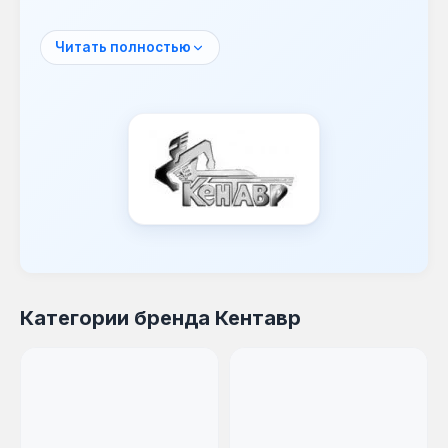
функциональностью.
Ассортимент бренда охватывает
Читать полностью
бетономешалки, генераторы, мотоблоки,
сварочные инверторы, виброплиты,
мотопомпы, компрессоры, бензопилы,
культиваторы и множество
вспомогательных инструментов. Продукция
рассчитана на использование в сельском
хозяйстве, строительстве, ремонте и на
дачных участках.
Оборудование Кентавр применяется для
обработки почвы, приготовления бетонных
смесей, автономного электроснабжения,
Категории бренда Кентавр
сварки металлов, уплотнения грунта,
полива и других работ. Широкая линейка
навесного оборудования для мотоблоков
расширяет возможности техники.