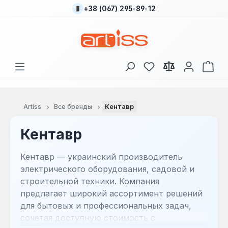
+38 (067) 295-89-12
Перейти к основному содержанию
У вас есть товары
В к
Artiss
Все бренды
Кентавр
Кентавр
Кентавр — украинский производитель
электрического оборудования, садовой и
строительной техники. Компания
предлагает широкий ассортимент решений
для бытовых и профессиональных задач,
сочетая доступную стоимость с