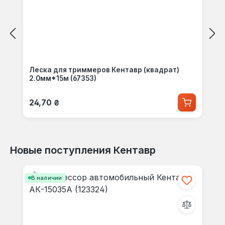
Леска для триммеров Кентавр (квадрат)
2.0мм*15м (67353)
Обычная цена:
24,70 ₴
Новые поступления Кентавр
Пропустить галерею продуктов
В наличии