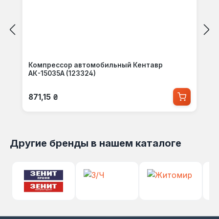
Компрессор автомобильный Кентавр
АК-15035А (123324)
Обычная цена:
871,15 ₴
Другие бренды в нашем каталоге