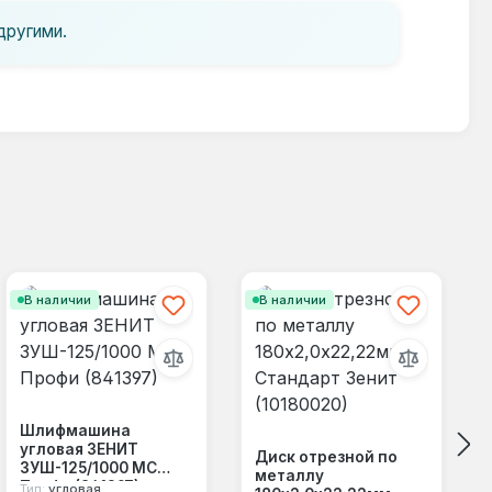
другими.
В наличии
В наличии
Шлифмашина
угловая ЗЕНИТ
Диск отрезной по
ЗУШ-125/1000 МС
металлу
Профи (841397)
Тип:
угловая