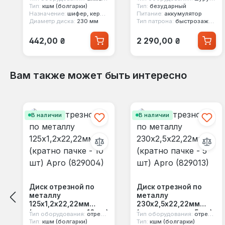
Тип:
кшм (болгарки)
Тип:
безударный
Назначение:
шифер, керамика, гранит, мрамор, черепица, кирпич, бетон
Питание:
аккумулятор
Диаметр диска:
230 мм
Тип патрона:
быстрозажимной
Обычная цена:
Обычная цена:
442,00 ₴
2 290,00 ₴
Вам также может быть интересно
Пропустить галерею продуктов
В наличии
В наличии
Диск отрезной по
Диск отрезной по
металлу
металлу
125х1,2х22,22мм
230х2,5х22,22мм
(кратно пачке - 10 шт)
(кратно пачке - 5 шт)
Тип оборудования:
отрезной диск
Тип оборудования:
отрезной диск
Apro (829004)
Apro (829013)
Тип:
кшм (болгарки)
Тип:
кшм (болгарки)