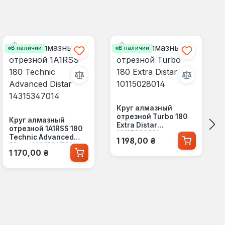
В наличии
В наличии
Круг алмазный
отрезной Turbo 180
Круг алмазный
Extra Distar
отрезной 1A1RSS 180
10115028014
Обычная цена:
Technic Advanced
1 198,00 ₴
Distar 14315347014
Обычная цена:
1 170,00 ₴