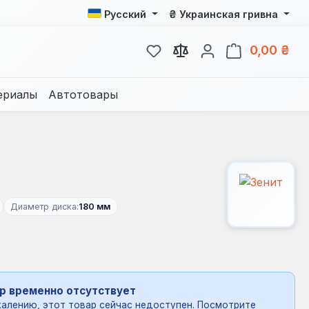
₴
Русский
Украинская гривна
У вас есть товары из спис
В к
0,00 ₴
ериалы
Автотовары
Диаметр диска:
180 мм
р временно отсутствует
алению, этот товар сейчас недоступен. Посмотрите