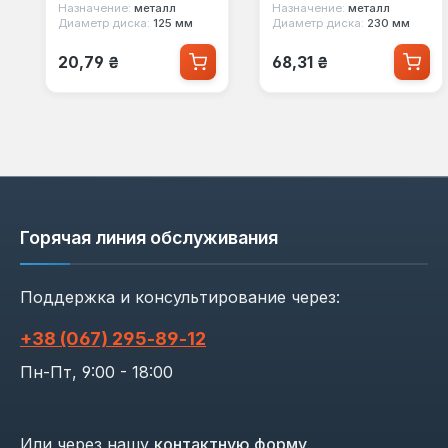
Назначение:
металл
Назначение:
металл
Диаметр диска:
125 мм
Диаметр диска:
230 мм
Обычная цена:
Обычная цена:
20,79 ₴
68,31 ₴
Горячая линия обслуживания
Поддержка и консультирование через:
+38 (067) 295‑89‑12
Пн-Пт, 9:00 - 18:00
Или через нашу
контактную форму
.