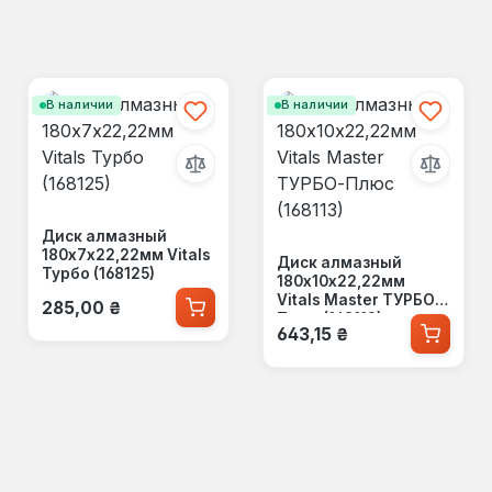
В наличии
В наличии
Диск алмазный
180х7х22,22мм Vitals
Диск алмазный
Турбо (168125)
180х10х22,22мм
Обычная цена:
Vitals Master ТУРБО-
285,00 ₴
Плюс (168113)
Обычная цена:
643,15 ₴