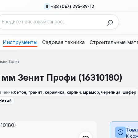
+38 (067) 295-89-12
Инструменты
Садовая техника
Строительные мат
ски Зенит
 мм Зенит Профи (16310180)
ачение:
бетон, гранит, керамика, кирпич, мрамор, черепица, шифер
Китай
Това
К сож