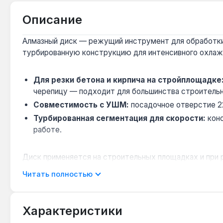
Описание
Алмазный диск — режущий инструмент для обработки
турбированную конструкцию для интенсивного охлажд
Для резки бетона и кирпича на стройплощадке
черепицу — подходит для большинства строитель
Совместимость с УШМ:
посадочное отверстие 22
Турбированная сегментация для скорости:
конс
работе.
Диск применяется на строительных площадках и при 
— Китай. Гарантия от производителя, доставка по Укр
Читать полностью
Подходит ли для резки гранита?
Характеристики
Да — алмазное покрытие и высота кромки 10 мм об