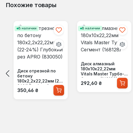
Похожие товары
Пропустить галерею продуктов
В наличии
В наличии
Диск алмазный
180х10х22,22мм
Диск отрезной по
Vitals Master Турбо-
бетону
Сегмент (168128)
Обычная цена:
180х2,2х22,22мм (22-
292,60 ₴
24%) Глубокий рез
Обычная цена:
350,46 ₴
APRO (830050)