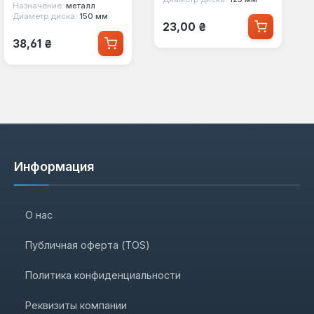
Назначение:
металл
Диаметр диска:
150 мм
Обычная цена:
23,00 ₴
Обычная цена:
38,61 ₴
Информация
О нас
Публичная оферта (TOS)
Политика конфиденциальности
Реквизиты компании