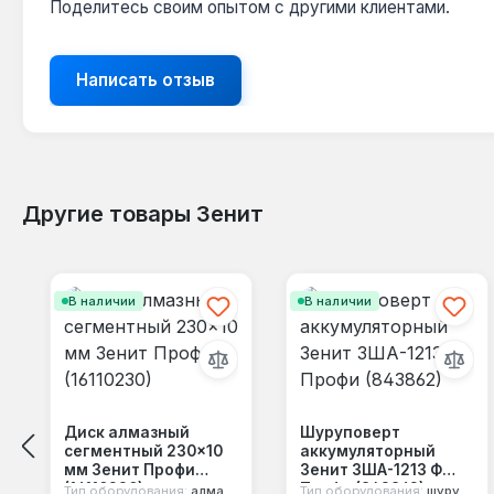
Поделитесь своим опытом с другими клиентами.
Написать отзыв
Другие товары Зенит
Пропустить галерею продуктов
В наличии
В наличии
Диск алмазный
Шуруповерт
сегментный 230×10
аккумуляторный
мм Зенит Профи
Зенит ЗША-1213 Ф
(16110230)
Профи (843862)
Тип оборудования:
алмазный диск
Тип оборудования:
шуруповерт