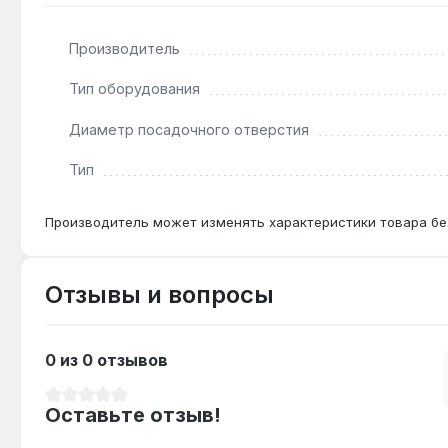
Производитель
Какой диаметр посадочного отверстия?
Отверстие 22 мм подходит для большинства углов
Тип оборудования
Диаметр посадочного отверстия
Тип
Производитель может изменять характеристики товара бе
Отзывы и вопросы
0 из 0 отзывов
Средний рейтинг 0 из 5 звезд
Оставьте отзыв!