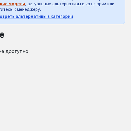
жие модели
, актуальные альтернативы в категории или
итесь к менеджеру.
отреть альтернативы в категории
на:
 ₴
не доступно