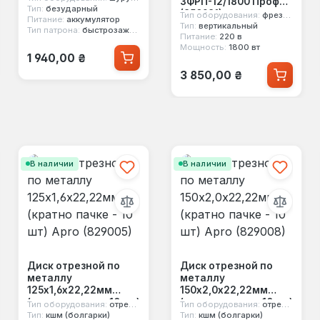
ЗФРП-12/1800 Профи
Тип:
безударный
(850981)
Тип оборудования:
фрезер ручной
Питание:
аккумулятор
Тип:
вертикальный
Тип патрона:
быстрозажимной
Питание:
220 в
Мощность:
1800 вт
Обычная цена:
1 940,00 ₴
Обычная цена:
3 850,00 ₴
В наличии
В наличии
Диск отрезной по
Диск отрезной по
металлу
металлу
125х1,6х22,22мм
150х2,0х22,22мм
(кратно пачке - 10 шт)
(кратно пачке - 10 шт)
Тип оборудования:
отрезной диск
Тип оборудования:
отрезной диск
Apro (829005)
Apro (829008)
Тип:
кшм (болгарки)
Тип:
кшм (болгарки)