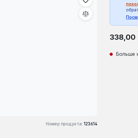
похо
обрат
Посм
Обычная це
338,00
Больше 
Номер продукта:
123614