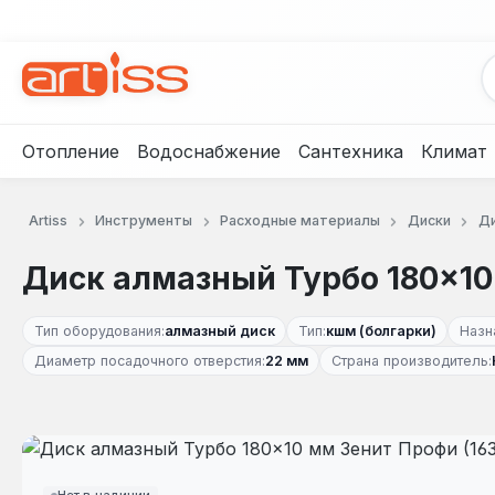
рейти к основному содержанию
Перейти к поиску
Перейти к основной навигации
Отопление
Водоснабжение
Сантехника
Климат
Artiss
Инструменты
Расходные материалы
Диски
Ди
Диск алмазный Турбо 180×10
Тип оборудования:
алмазный диск
Тип:
кшм (болгарки)
Назн
Диаметр посадочного отверстия:
22 мм
Страна производитель:
Пропустить галерею изображений