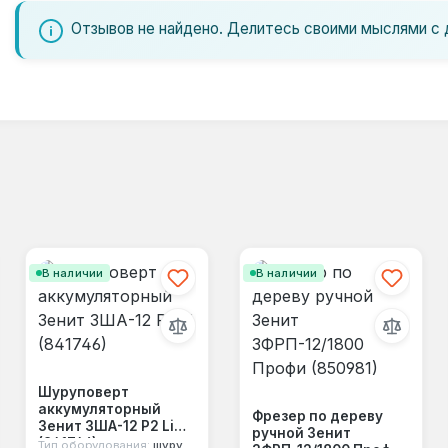
Отзывов не найдено. Делитесь своими мыслями с 
В наличии
В наличии
Шуруповерт
аккумуляторный
Фрезер по дереву
Зенит ЗША-12 Р2 Li
ручной Зенит
(841746)
Тип оборудования:
шуруповерт