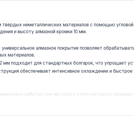
 твёрдых неметаллических материалов с помощью угловой 
ения и высоту алмазной кромки 10 мм.
:
универсальное алмазное покрытие позволяет обрабатывать 
ных материалов.
 мм подходит для стандартных болгарок, что упрощает ус
трукция обеспечивает интенсивное охлаждение и быстрое у
ремонтных работах для чистового и получистового резания
аине.
еспечивают резку гранита, мрамора и других твёрдых пород