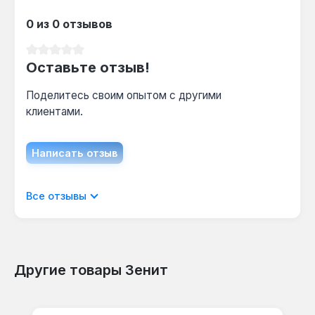
125 мм?
Ресурс зависит от твёрдости материала и
0 из 0 отзывов
нагрузки — при обработке дерева диск
Средний рейтинг 0 из 5 звезд
служит дольше, чем при работе по металлу,
Оставьте отзыв!
из-за меньшего износа абразива.
Поделитесь своим опытом с другими
клиентами.
Написать отзыв
Отображать отзывы только на текущем
Все отзывы
языке.
Другие товары Зенит
Отзывов не найдено. Делитесь
Пропустить галерею продуктов
своими мыслями с другими.