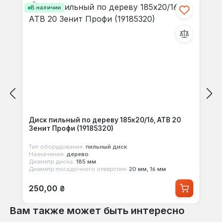
В наличии
Диск пильный по дереву 185x20/16, ATB 20
Зенит Профи (19185320)
Тип оборудования:
пильный диск
Назначение:
дерево
Диаметр диска:
185 мм
Диаметр посадочного отверстия:
20 мм, 16 мм
Обычная цена:
250,00 ₴
Вам также может быть интересно