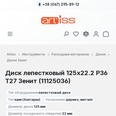
+38 (067) 295-89-12
Перейти к основному содержанию
У вас есть товары
В к
Artiss
Инструменты
Расходные материалы
Диски
Диски Зенит
Диск лепестковый 125x22.2 Р36
Т27 Зенит (11125036)
Тип оборудования:
лепестковый диск
Тип:
кшм (болгарки)
Назначение:
дерево, металл
Диаметр диска:
125 мм
Диаметр посадочного отверстия:
22 мм