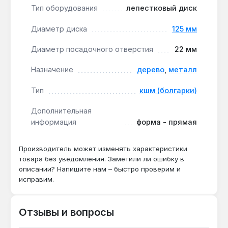
наклоне инструмента.
Тип оборудования
лепестковый диск
Диаметр диска
125 мм
Диск применяется для удаления заусенцев,
зачистки сварных швов и шлифования плоских
Диаметр посадочного отверстия
22 мм
деталей из стали и древесины. Производство —
Китай. Гарантия от производителя, доставка по
Назначение
дерево
,
металл
Украине.
Тип
кшм (болгарки)
Дополнительная
Подходит ли для обработки
информация
форма - прямая
нержавеющей стали?
Да — зернистость Р36 и корундовый абразив
Производитель может изменять характеристики
обеспечивают съём материала на стали,
товара без уведомления. Заметили ли ошибку в
включая нержавеющие сплавы, при условии
описании? Напишите нам – быстро проверим и
использования на УШМ с регулировкой
исправим.
оборотов.
Отзывы и вопросы
Какой ресурс работы диска диаметром