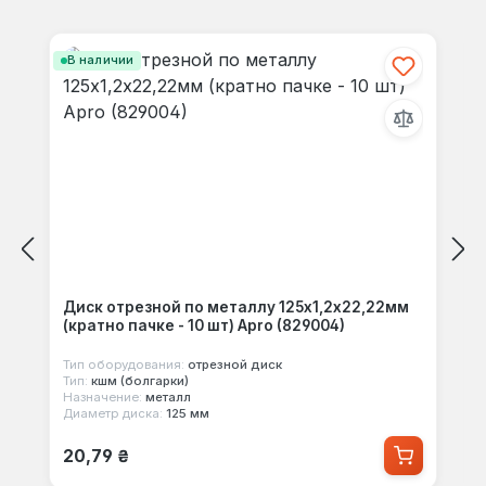
Пропустить галерею продуктов
В наличии
Диск отрезной по металлу 125х1,2х22,22мм
(кратно пачке - 10 шт) Apro (829004)
Тип оборудования:
отрезной диск
Тип:
кшм (болгарки)
Назначение:
металл
Диаметр диска:
125 мм
Обычная цена:
20,79 ₴