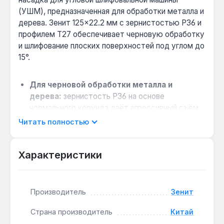
(УШМ), предназначенная для обработки металла и
дерева. Зенит 125×22.2 мм с зернистостью Р36 и
профилем Т27 обеспечивает черновую обработку
и шлифование плоских поверхностей под углом до
15°.
Для черновой обработки металла и
дерева:
зернистость Р36 на основе
нормального корунда даёт агрессивный съём
материала при зачистке сварных швов или
Читать полностью
выравнивании кромок.
Стандартная совместимость с УШМ:
Характеристики
диаметр 125 мм и посадочное отверстие 22 мм
подходят для большинства бытовых и
профессиональных моделей болгарок.
Производитель
Зенит
Работа под углом до 15°:
прямой профиль
Т27 позволяет обрабатывать плоские
Страна производитель
Китай
поверхности без риска повреждения диска при