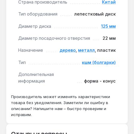
Страна производитель
Китай
повреждения соседних участков.
Для мастерских и производства:
диск
Тип оборудования
лепестковый диск
выдерживает нагрузку до 80 м/с при работе с
металлом толщиной 2-5 мм — подходит для
Диаметр диска
125 мм
серийной обработки.
Диаметр посадочного отверстия
22 мм
Диск применяется для шлифования кромок после
Назначение
дерево
,
металл
, пластик
резки, удаления заусенцев и финишной обработки
Тип
кшм (болгарки)
перед покраской. Производство — Китай.
Гарантия 14 дней, доставка по Украине.
Дополнительная
информация
форма - конус
Подходит ли для нержавеющей стали?
Производитель может изменять характеристики
Да — зернистость P60 и коническая форма
товара без уведомления. Заметили ли ошибку в
Т29 позволяют обрабатывать нержавейку
описании? Напишите нам – быстро проверим и
толщиной до 3 мм без прижогов при
исправим.
скорости 6000-8000 об/мин.