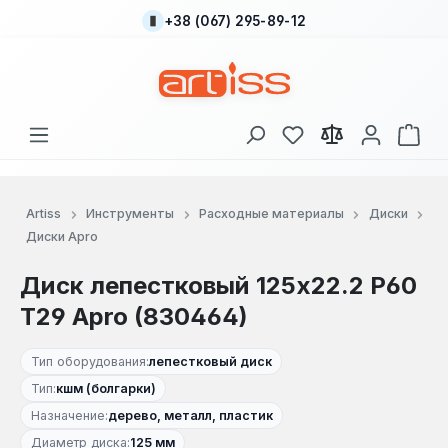
+38 (067) 295-89-12
Перейти к основному содержанию
У вас есть товары
В к
Artiss
Инструменты
Расходные материалы
Диски
Диски Apro
Диск лепестковый 125x22.2 Р60
Т29 Apro (830464)
Тип оборудования:
лепестковый диск
Тип:
кшм (болгарки)
Назначение:
дерево, металл, пластик
Диаметр диска:
125 мм