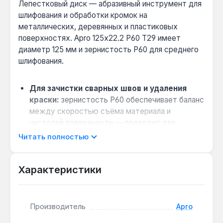
Лепестковый диск — абразивный инструмент для
шлифования и обработки кромок на
металлических, деревянных и пластиковых
поверхностях. Apro 125x22.2 Р60 Т29 имеет
диаметр 125 мм и зернистость P60 для среднего
шлифования.
Для зачистки сварных швов и удаления
краски:
зернистость P60 обеспечивает баланс
между скоростью съёма материала и
чистотой поверхности — подходит для
подготовки под покраску.
Читать полностью
Совместимость с УШМ 125 мм:
посадочное
отверстие 22,2 мм подходит для большинства
Характеристики
болгарок, включая модели Bosch, Makita,
DeWalt — замена диска занимает до 30 секунд.
Работа в углах и на профилях:
коническая
Производитель
Apro
форма Т29 позволяет обрабатывать
внутренние углы 90° и сложные рельефы без