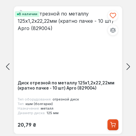
Пропустить галерею продуктов
своими мыслями с другими.
В наличии
Диск отрезной по металлу 125х1,2х22,22мм
(кратно пачке - 10 шт) Apro (829004)
Тип оборудования:
отрезной диск
Тип:
кшм (болгарки)
Назначение:
металл
Диаметр диска:
125 мм
Обычная цена:
20,79 ₴