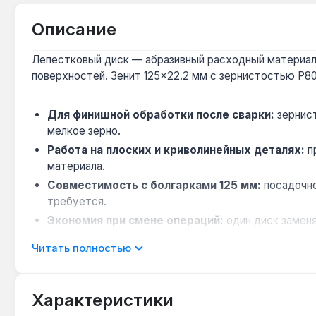
Описание
Лепестковый диск — абразивный расходный материал 
поверхностей. Зенит 125×22.2 мм с зернистостью P80
Для финишной обработки после сварки:
зернист
мелкое зерно.
Работа на плоских и криволинейных деталях:
п
материала.
Совместимость с болгарками 125 мм:
посадочно
требуется.
Экономия при смене операций:
один диск заменя
выравниванию кромки.
Читать полностью
Диск применяется при обработке стальных заготовок,
Гарантия 1 год, доставка по Украине.
Характеристики