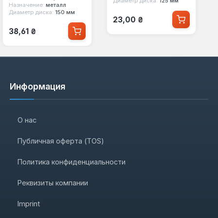
Диаметр диска:
125 мм
Назначение:
металл
Диаметр диска:
150 мм
Обычная цена:
23,00 ₴
Обычная цена:
38,61 ₴
Информация
О нас
Публичная оферта (TOS)
Политика конфиденциальности
Реквизиты компании
Imprint