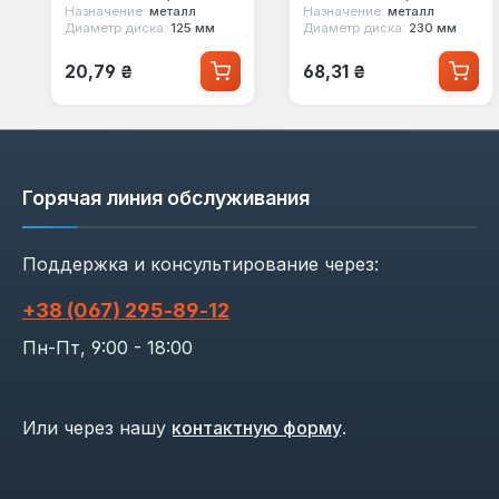
Назначение:
металл
Назначение:
металл
Диаметр диска:
125 мм
Диаметр диска:
230 мм
Обычная цена:
Обычная цена:
20,79 ₴
68,31 ₴
Горячая линия обслуживания
Поддержка и консультирование через:
+38 (067) 295‑89‑12
Пн-Пт, 9:00 - 18:00
Или через нашу
контактную форму
.