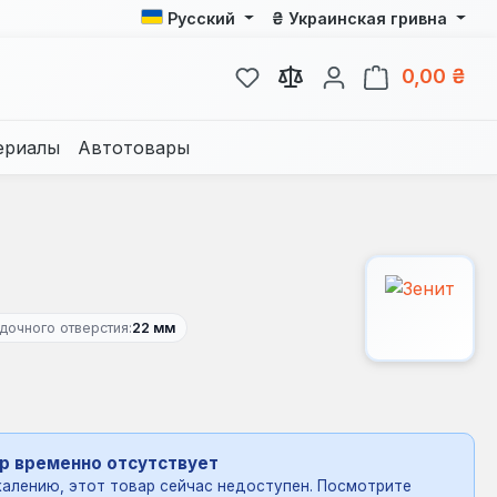
₴
Русский
Украинская гривна
У вас есть товары из спис
В к
0,00 ₴
ериалы
Автотовары
дочного отверстия:
22 мм
р временно отсутствует
алению, этот товар сейчас недоступен. Посмотрите