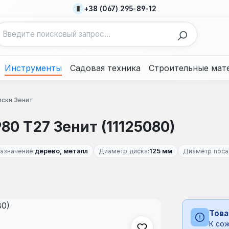
+38 (067) 295-89-12
Инструменты
Садовая техника
Строительные мат
ски Зенит
80 Т27 Зенит (11125080)
азначение:
дерево, металл
Диаметр диска:
125 мм
Диаметр поса
Това
К сож