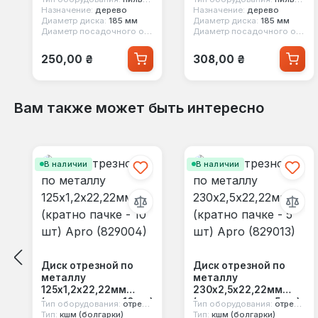
Назначение:
дерево
Назначение:
дерево
Диаметр диска:
185 мм
Диаметр диска:
185 мм
Диаметр посадочного отверстия:
20 мм, 16 мм
Диаметр посадочного отверстия:
Обычная цена:
Обычная цена:
250,00 ₴
308,00 ₴
Вам также может быть интересно
Пропустить галерею продуктов
В наличии
В наличии
Диск отрезной по
Диск отрезной по
металлу
металлу
125х1,2х22,22мм
230х2,5х22,22мм
(кратно пачке - 10 шт)
(кратно пачке - 5 шт)
Тип оборудования:
отрезной диск
Тип оборудования:
отрезной диск
Apro (829004)
Apro (829013)
Тип:
кшм (болгарки)
Тип:
кшм (болгарки)