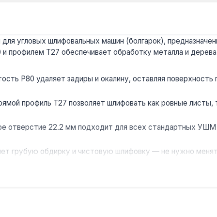
для угловых шлифовальных машин (болгарок), предназначенн
 и профилем T27 обеспечивает обработку металла и дерева п
ость P80 удаляет задиры и окалину, оставляя поверхность 
рямой профиль T27 позволяет шлифовать как ровные листы, 
е отверстие 22.2 мм подходит для всех стандартных УШМ 
ет грубую обдирку и чистовую шлифовку — не нужно менять
 труб, уголков и деревянных деталей в условиях мастерско