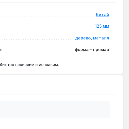
Китай
ращения до 12200 об/мин.
125 мм
дерево
,
металл
P80.
я
форма - прямая
 быстро проверим и исправим.