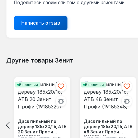
Поделитесь своим опытом с другими клиентами.
Написать отзыв
Другие товары Зенит
Пропустить галерею продуктов
В наличии
В наличии
Диск пильный по
Диск пильный по
дереву 185x20/16, ATB
дереву 185x20/16, ATB
20 Зенит Профи
48 Зенит Профи
(19185320)
(19185348)
Тип оборудования:
пильный диск
Тип оборудования:
пильный диск