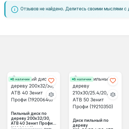
Отзывов не найдено. Делитесь своими мыслями с 
В наличии
В наличии
Пильный диск по
дереву 200x32/30,
Диск пильный по
ATB 40 Зенит Профи
дереву
(19200640)
Тип оборудования:
пильный диск