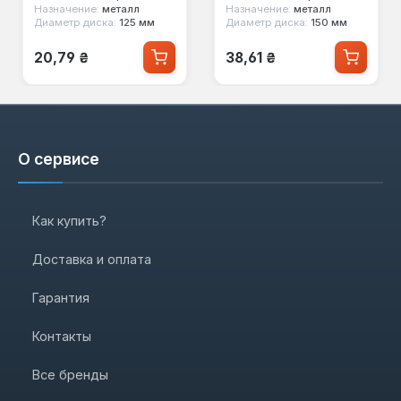
Назначение:
металл
Назначение:
металл
Диаметр диска:
125 мм
Диаметр диска:
150 мм
Обычная цена:
Обычная цена:
20,79 ₴
38,61 ₴
О сервисе
Как купить?
Доставка и оплата
Гарантия
Контакты
Все бренды