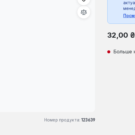
актуа
мене
Посм
Обычная це
32,00 
Больше 
Номер продукта:
123639