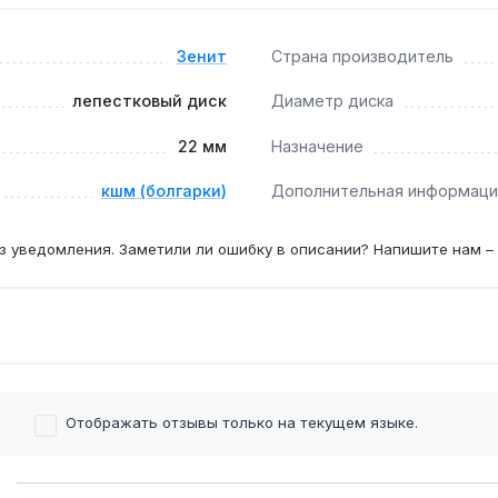
Зенит
Страна производитель
ективно шлифует нержавейку без прижогов при скорости в
лепестковый диск
Диаметр диска
22 мм
Назначение
 15–20 м² поверхности — зависит от нажима и зернистости 
кшм (болгарки)
Дополнительная информаци
з уведомления. Заметили ли ошибку в описании? Напишите нам –
Отображать отзывы только на текущем языке.