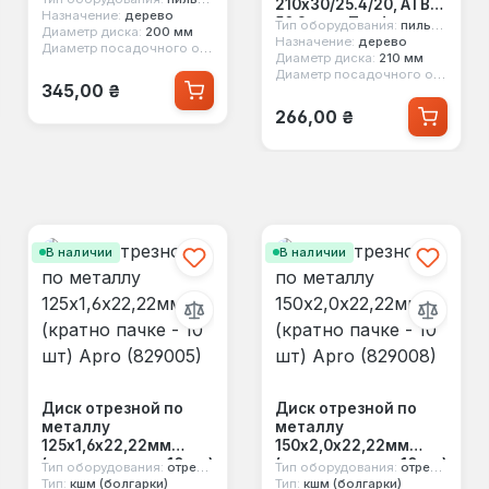
210x30/25.4/20, ATB
Назначение:
дерево
50 Зенит Профи
Тип оборудования:
пильный диск
Диаметр диска:
200 мм
(19210350)
Назначение:
дерево
20 мм, 16 мм
Диаметр посадочного отверстия:
30 мм, 32 мм
Диаметр диска:
210 мм
Диаметр посадочного отверстия:
Обычная цена:
345,00 ₴
Обычная цена:
266,00 ₴
В наличии
В наличии
Диск отрезной по
Диск отрезной по
металлу
металлу
125х1,6х22,22мм
150х2,0х22,22мм
(кратно пачке - 10 шт)
(кратно пачке - 10 шт)
Тип оборудования:
отрезной диск
Тип оборудования:
отрезной диск
Apro (829005)
Apro (829008)
Тип:
кшм (болгарки)
Тип:
кшм (болгарки)