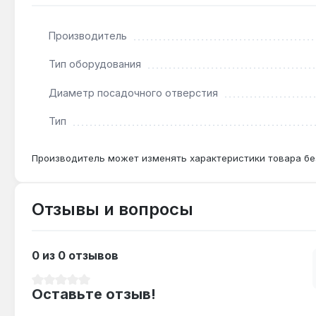
Подходит ли для нержавеющей стали?
Производитель
Да — нормальный корунд (оксид алюминия) P80 эфф
Тип оборудования
Какой ресурс диска при обработке дерева?
Диаметр посадочного отверстия
При шлифовке сосны или дуба диск выдерживает до
Тип
Производитель может изменять характеристики товара бе
Отзывы и вопросы
0 из 0 отзывов
Средний рейтинг 0 из 5 звезд
Оставьте отзыв!