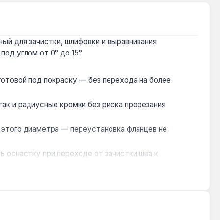
ый для зачистки, шлифовки и выравнивания
од углом от 0° до 15°.
готовой под покраску — без перехода на более
так и радиусные кромки без риска прорезания
этого диаметра — переустановка фланцев не
 оснастку при переходе от зачистки шва к
й или на стройплощадке. Производство — Китай.