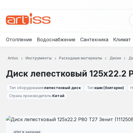
рейти к основному содержанию
Перейти к поиску
Перейти к основной навигации
Отопление
Водоснабжение
Сантехника
Климат
Artiss
Инструменты
Расходные материалы
Диски
Ди
Диск лепестковый 125x22.2 Р
Тип оборудования:
лепестковый диск
Тип:
кшм (болгарки)
Н
Страна производитель:
Китай
Пропустить галерею изображений
Нет в наличии