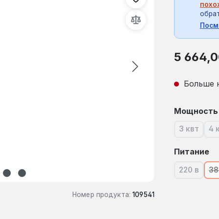
похо
обрат
Посм
Обычная це
5 664,0
Больше 
Выберите
Мощность
3 квт
4 
(В насто
Выберите
Питание
220 в
38
(В насто
Номер продукта:
109541