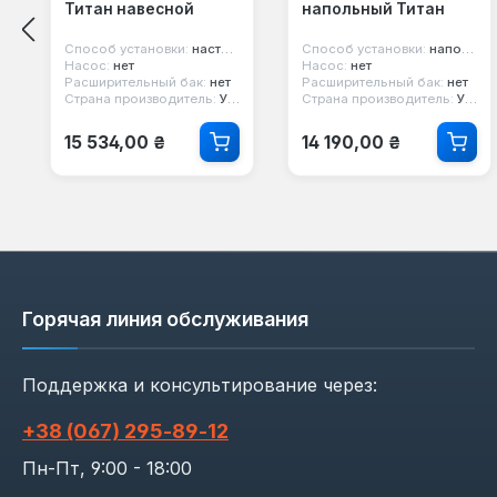
Титан навесной
напольный Титан
Способ установки:
настенный
Способ установки:
напольный
Насос:
нет
Насос:
нет
Расширительный бак:
нет
Расширительный бак:
нет
Страна производитель:
Украина
Страна производитель:
Украина
Обычная цена:
Обычная цена:
15 534,00 ₴
14 190,00 ₴
Горячая линия обслуживания
Поддержка и консультирование через:
+38 (067) 295‑89‑12
Пн-Пт, 9:00 - 18:00