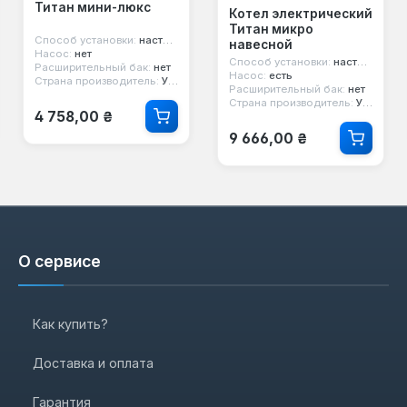
Титан мини-люкс
Котел электрический
Титан микро
Способ установки:
настенный
навесной
Насос:
нет
Способ установки:
настенный
Расширительный бак:
нет
Насос:
есть
Страна производитель:
Украина
Расширительный бак:
нет
Страна производитель:
Украина
Обычная цена:
4 758,00 ₴
Обычная цена:
9 666,00 ₴
О сервисе
Как купить?
Доставка и оплата
Гарантия