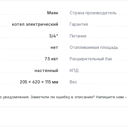
Маяк
Страна производитель
котел электрический
Гарантия
и снижают риск образования накипи, но для воды жёсткост
3/4"
Питание
нет
Отапливаемая площадь
го термостата, что позволяет поддерживать заданную темп
7.5 квт
Расширительный бак
настенный
КПД
205 × 620 × 115 мм
Вес
з уведомления. Заметили ли ошибку в описании? Напишите нам –