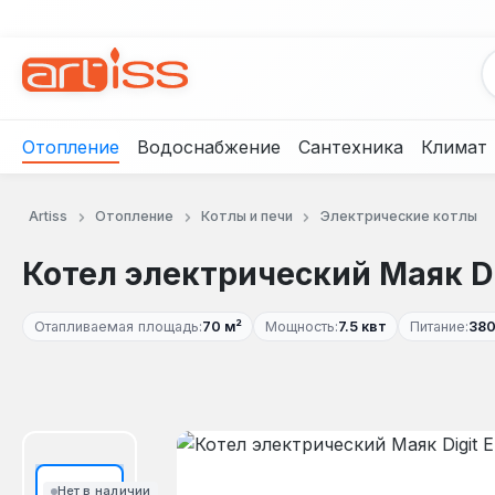
рейти к основному содержанию
Перейти к поиску
Перейти к основной навигации
Отопление
Водоснабжение
Сантехника
Климат
Artiss
Отопление
Котлы и печи
Электрические котлы
Котел электрический Маяк Dig
Отапливаемая площадь:
70 м²
Мощность:
7.5 квт
Питание:
380
Пропустить галерею изображений
Нет в наличии