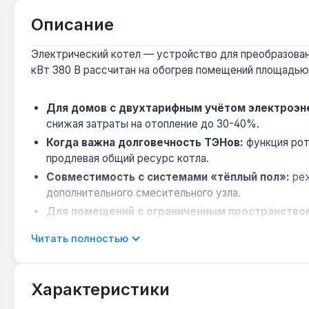
Описание
Электрический котел — устройство для преобразования
кВт 380 В рассчитан на обогрев помещений площадью
Для домов с двухтарифным учётом электроэн
снижая затраты на отопление до 30-40%.
Когда важна долговечность ТЭНов:
функция рот
продлевая общий ресурс котла.
Совместимость с системами «тёплый пол»:
реж
дополнительного смесительного узла.
Для помещений с ограниченным пространство
кладовой.
Читать полностью
Ограничение по системе отопления:
модель не и
теплоносителя.
Характеристики
Котёл подходит для отопления квартир, частных дом