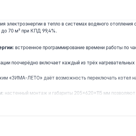
 электроэнергии в тепло в системах водяного отопления с п
 до 70 м² при КПД 99,4%.
ергии:
встроенное программирование времени работы по часа
ации поочерёдно включает каждый из трёх нагревательных 
им «ЗИМА-ЛЕТО» даёт возможность переключать котел на 
м:
настенный монтаж и габариты 205×620×115 мм позволяют р
меет встроенного насоса и расширительного бака — требуе
ов и административных помещений площадью до 70 м² с вод