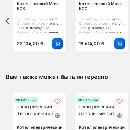
Котел газовый Маяк
Котел газовый Маяк
КСВ
КСС
Тип оборудования:
котел газовый
Тип оборудования:
котел газовый
Способ установки:
напольный
Способ установки:
напольный
Тяга:
дымоходный
Тяга:
дымоходный
Режим работы:
отопление и горячая вода
Режим работы:
только отопление
Обычная цена:
Обычная цена:
22 134,00 ₴
19 614,00 ₴
Вам также может быть интересно
Пропустить галерею продуктов
В наличии
В наличии
Котел электрический
Котел электрический