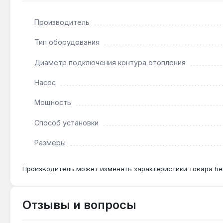
Гарантия 2 года, доставка по Украине.
Производитель
Подходит ли для помещений с жёсткой водой?
Тип оборудования
Да — ТЭНы из нержавеющей стали и функция ротаци
Диаметр подключения контура отопления
Насос
Можно ли подключить комнатный термостат?
Да — котел имеет клеммы для подключения внешне
Мощность
Способ установки
Размеры
Производитель может изменять характеристики товара бе
Отзывы и вопросы