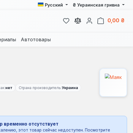
₴
Русский
Украинская гривна
У вас есть товары из спис
В к
0,00 ₴
ериалы
Автотовары
ак:
нет
Страна производитель:
Украина
р временно отсутствует
алению, этот товар сейчас недоступен. Посмотрите