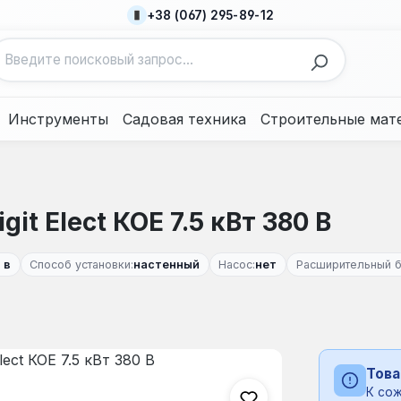
+38 (067) 295-89-12
Инструменты
Садовая техника
Строительные мат
it Elect КОЕ 7.5 кВт 380 В
 в
Способ установки:
настенный
Насос:
нет
Расширительный б
Това
К сож