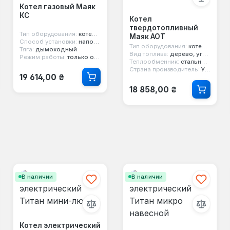
Котел газовый Маяк
КС
Котел
твердотопливный
Тип оборудования:
котел газовый
Маяк АОТ
Способ установки:
напольный
Тип оборудования:
котел твердотопливный
Тяга:
дымоходный
Вид топлива:
дерево, уголь
Режим работы:
только отопление
Теплообменник:
стальной 4 мм
Страна производитель:
Украина
Обычная цена:
19 614,00 ₴
Обычная цена:
18 858,00 ₴
В наличии
В наличии
Котел электрический