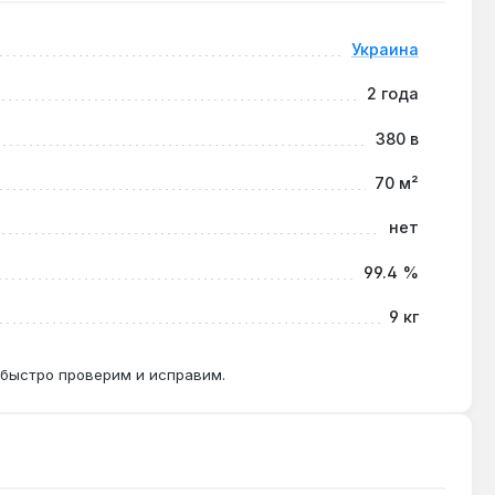
Украина
2 года
ью более 7 °dH рекомендован фильтр на входе.
380 в
70 м²
ературу в помещении с точностью до 1 °C.
нет
99.4 %
9 кг
 быстро проверим и исправим.