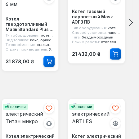
Котел газовый
парапетный Маяк
Котел
АОГВ ПВ
твердотопливный
Тип оборудования:
котел парапетный
Маяк Standard Plus 6
Способ установки:
напольный
мм
Тип оборудования:
котел твердотопливный
Тяга:
бездымоходный
Вид топлива:
кокс, брикеты, дерево, уголь
Режим работы:
отопление и горячая вода
Теплообменник:
стальной 6 мм
Страна производитель:
Украина
Обычная цена:
21 432,00 ₴
Обычная цена:
31 878,00 ₴
В наличии
В наличии
Котел электрический
Котел электрический