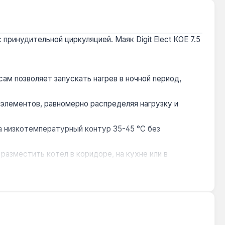
ринудительной циркуляцией. Маяк Digit Elect КОЕ 7.5
м позволяет запускать нагрев в ночной период,
элементов, равномерно распределяя нагрузку и
низкотемпературный контур 35-45 °C без
азместить котел в коридоре, на кухне или в
тся внешняя обвязка с принудительной циркуляцией
яной системой отопления. Производство — Украина.