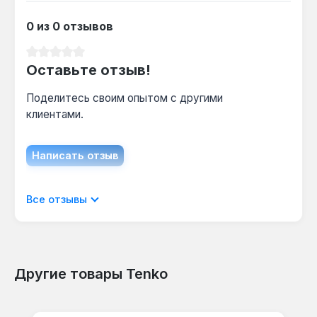
безопасной работы системы обязателен
внешний расширительный бак (объём
0 из 0 отзывов
подбирается под объём теплоносителя).
Средний рейтинг 0 из 5 звезд
Оставьте отзыв!
Поделитесь своим опытом с другими
клиентами.
Написать отзыв
Отображать отзывы только на текущем
Все отзывы
языке.
Другие товары Tenko
Отзывов не найдено. Делитесь
Пропустить галерею продуктов
своими мыслями с другими.