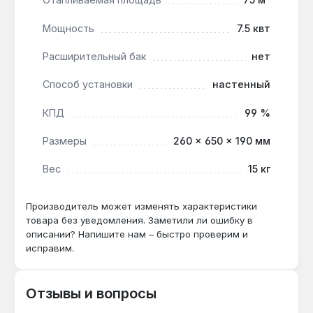
Котёл подходит как основной источник тепла в
Мощность
7.5 квт
квартирах и частных домах до 75 м², а также как
Расширительный бак
нет
резервный в комбинированных системах.
Производство — Украина. Гарантия 2 года,
Способ установки
настенный
доставка по Украине.
КПД
99 %
Подходит ли для помещений с высокими
Размеры
260 × 650 × 190 мм
потолками (3 м)?
Вес
15 кг
Да — запас мощности 7.5 кВт и КПД 99%
компенсируют увеличенный объём воздуха,
но для точного расчёта нужна теплоизоляция
Производитель может изменять характеристики
товара без уведомления. Заметили ли ошибку в
стен.
описании? Напишите нам – быстро проверим и
исправим.
Можно ли подключить без
расширительного бака?
Отзывы и вопросы
Нет — в комплекте бака нет, поэтому для