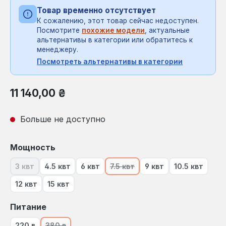
Товар временно отсутствует
К сожалению, этот товар сейчас недоступен.
Посмотрите
похожие модели
, актуальные
альтернативы в категории или обратитесь к
менеджеру.
Посмотреть альтернативы в категории
Обычная цена:
11 140,00 ₴
Больше не доступно
Выберите
Мощность
3 квт
4.5 квт
6 квт
7.5 квт
9 квт
10.5 квт
(В настоящее время эта опция недоступна.)
(В настоящее время эта опция
12 квт
15 квт
Выберите
Питание
220 в
380 в