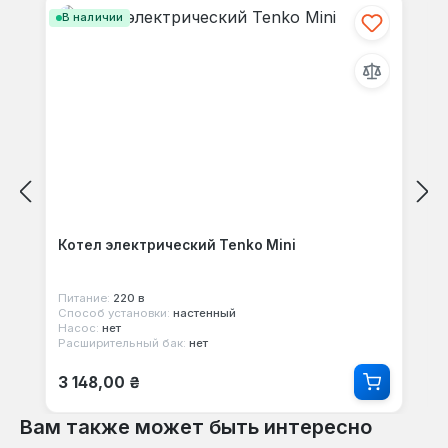
В наличии
Котел электрический Tenko Mini
Питание:
220 в
Способ установки:
настенный
Насос:
нет
Расширительный бак:
нет
Обычная цена:
3 148,00 ₴
Вам также может быть интересно