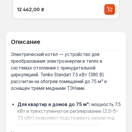
Обычная цена:
12 462,00 ₴
Описание
Электрический котёл — устройство для
преобразования электроэнергии в тепло в
системах отопления с принудительной
циркуляцией. Tenko Standart 7.5 кВт (380 В)
рассчитан на обогрев помещений до 75 м² и
оснащён тремя медными ТЭНами.
Для квартир и домов до 75 м²:
мощность 7.5
кВт и трёхступенчатое регулирование (2.5–5–
7.5 кВт) позволяют подстраивать нагрев под
текущие теплопотери, снижая расход
электроэнергии.