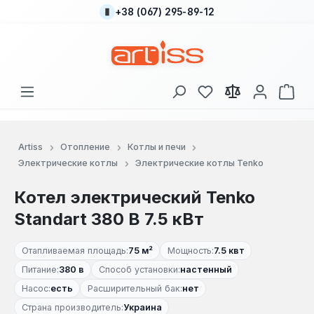
+38 (067) 295-89-12
Перейти к основному содержанию
У вас есть товары
В к
Artiss
Отопление
Котлы и печи
Электрические котлы
Электрические котлы Tenko
Котел электрический Tenko
Standart 380 В 7.5 кВт
Отапливаемая площадь:
75 м²
Мощность:
7.5 квт
Питание:
380 в
Способ установки:
настенный
Насос:
есть
Расширительный бак:
нет
Страна производитель:
Украина