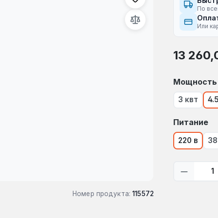
Быст
По все
Оплат
Или ка
Обычная це
13 260,
Выберите
Мощность
3 квт
4.
Выберите
Питание
220 в
38
Количес
Номер продукта:
115572