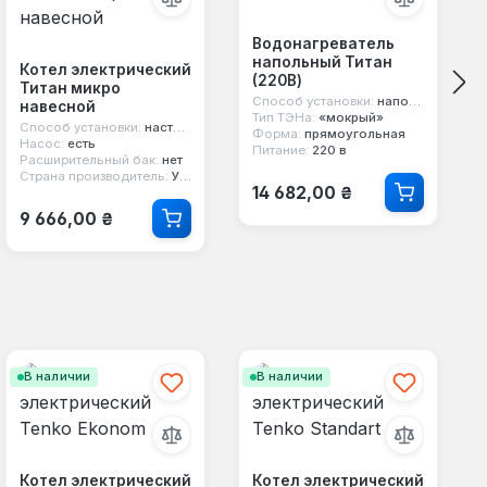
Водонагреватель
напольный Титан
Котел электрический
(220В)
Титан микро
Способ установки:
напольный
навесной
Тип ТЭНа:
«мокрый»
Способ установки:
настенный
Форма:
прямоугольная
Насос:
есть
Питание:
220 в
Расширительный бак:
нет
Страна производитель:
Украина
Обычная цена:
14 682,00 ₴
Обычная цена:
9 666,00 ₴
В наличии
В наличии
Котел электрический
Котел электрический