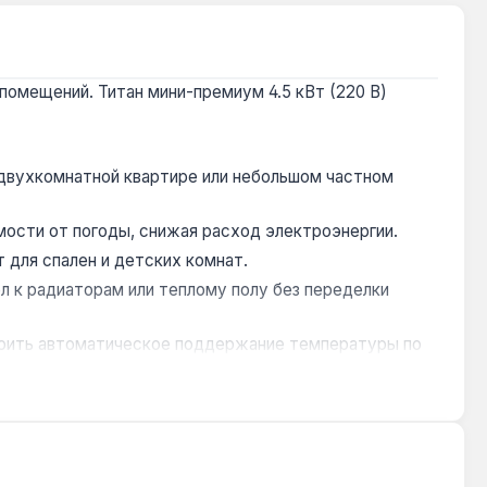
помещений. Титан мини-премиум 4.5 кВт (220 В)
двухкомнатной квартире или небольшом частном
мости от погоды, снижая расход электроэнергии.
 для спален и детских комнат.
л к радиаторам или теплому полу без переделки
роить автоматическое поддержание температуры по
 габариты 260×570×120 мм и вес 15 кг упрощают
 Украине.