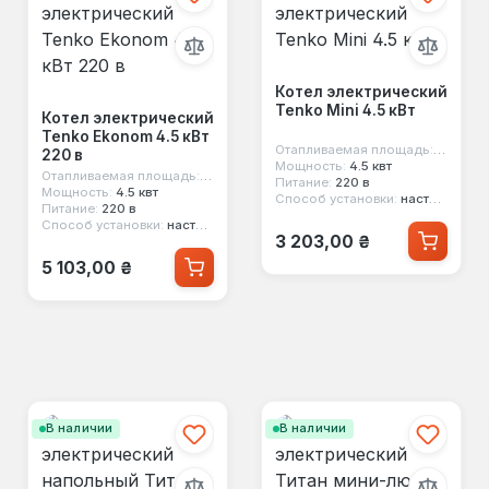
Котел электрический
Tenko Mini 4.5 кВт
Котел электрический
Tenko Ekonom 4.5 кВт
Отапливаемая площадь:
45 м²
220 в
Мощность:
4.5 квт
²
Отапливаемая площадь:
45 м²
Питание:
220 в
Мощность:
4.5 квт
Способ установки:
настенный
Питание:
220 в
Способ установки:
настенный
Обычная цена:
3 203,00 ₴
Обычная цена:
5 103,00 ₴
В наличии
В наличии