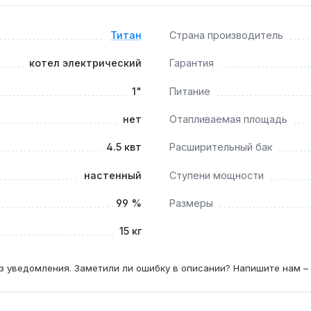
м?
Титан
Страна производитель
ность подключения внешнего терморегулятора позволяют на
котел электрический
Гарантия
1"
Питание
истеме отопления без замены труб?
нет
Отапливаемая площадь
артными металлическими и полипропиленовыми трубами, а 
4.5 квт
Расширительный бак
настенный
Ступени мощности
99 %
Размеры
15 кг
з уведомления. Заметили ли ошибку в описании? Напишите нам –