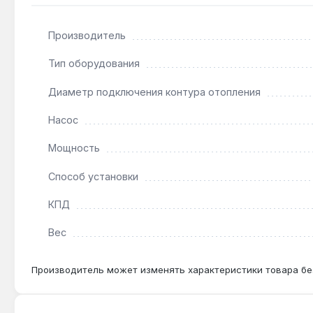
Подходит ли котел для системы с теплым поло
Производитель
Да — две ступени мощности 1.5 и 3 кВт и возмож
теплого пола.
Тип оборудования
Диаметр подключения контура отопления
Можно ли подключить котел к существующей с
Насос
Да — диаметр подключения 1″ совместим со станд
фундамента.
Мощность
Способ установки
КПД
Вес
Производитель может изменять характеристики товара бе