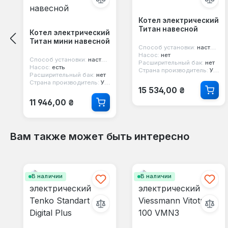
Котел электрический
Титан навесной
Котел электрический
Титан мини навесной
Способ установки:
настенный
Насос:
нет
Способ установки:
настенный
Расширительный бак:
нет
Насос:
есть
Страна производитель:
Украина
Расширительный бак:
нет
Страна производитель:
Украина
Обычная цена:
15 534,00 ₴
Обычная цена:
11 946,00 ₴
Вам также может быть интересно
Пропустить галерею продуктов
В наличии
В наличии