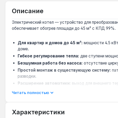
Описание
Электрический котел — устройство для преобразовани
обеспечивает обогрев площади до 45 м² с КПД 99%.
Для квартир и домов до 45 м²:
мощности 4.5 кВ
доме.
Гибкое регулирование тепла:
две ступени мощнос
Безшумная работа без насоса:
отсутствие цирку
Простой монтаж в существующую систему:
пат
разводки.
Расширение автоматики:
выход для внешнего те
расписанию.
Читать полностью
Котел подходит для отопления жилых комнат, офисов
размещение на стене в коридоре или подсобном помещ
Характеристики