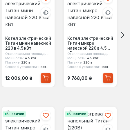
Котел электрический
Котел электрический
Титан мини навесной
Титан микро
220 в 4.5 кВт
навесной 220 в 4.5
кВт
Отапливаемая площадь:
45 м²
Отапливаемая площадь:
45 м²
Мощность:
4.5 квт
Мощность:
4.5 квт
Питание:
220 в
Питание:
220 в
Способ установки:
настенный
Способ установки:
настенный
Обычная цена:
Обычная цена:
12 006,00 ₴
9 768,00 ₴
В наличии
В наличии