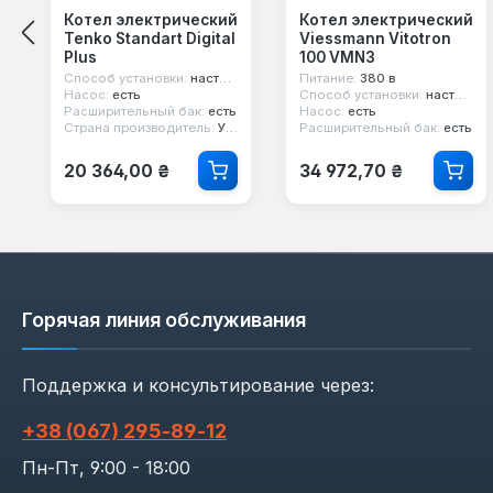
Котел электрический
Котел электрический
Tenko Standart Digital
Viessmann Vitotron
Plus
100 VMN3
Способ установки:
настенный
Питание:
380 в
Насос:
есть
Способ установки:
настенный
Расширительный бак:
есть
Насос:
есть
Страна производитель:
Украина
Расширительный бак:
есть
Обычная цена:
Обычная цена:
20 364,00 ₴
34 972,70 ₴
Горячая линия обслуживания
Поддержка и консультирование через:
+38 (067) 295‑89‑12
Пн-Пт, 9:00 - 18:00