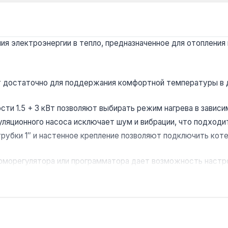
я электроэнергии в тепло, предназначенное для отопления 
т достаточно для поддержания комфортной температуры в 
ти 1.5 + 3 кВт позволяют выбирать режим нагрева в зависи
ляционного насоса исключает шум и вибрации, что подходит
рубки 1″ и настенное крепление позволяют подключить коте
рморегулятора или программатора дает возможность наст
 или небольших мастерских площадью до 45 м². Компактные
ении. Производство — Украина. Гарантия 1 год, доставка по