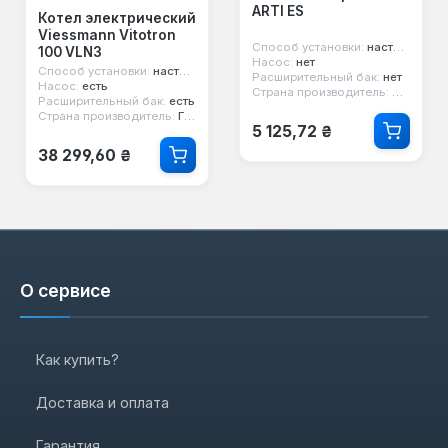
ARTI ES
Котел электрический
Viessmann Vitotron
Способ установки:
настенный
100 VLN3
Насос:
нет
Способ установки:
настенный
Расширительный бак:
нет
Насос:
есть
Страна производитель:
Китай
Расширительный бак:
есть
Страна производитель:
Германия
Обычная цена:
5 125,72 ₴
Обычная цена:
38 299,60 ₴
О сервисе
Как купить?
Доставка и оплата
Гарантия