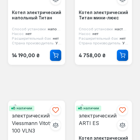
Котел электрический
Котел электрический
напольный Титан
Титан мини-люкс
Способ установки:
напольный
Способ установки:
настенный
Насос:
нет
Насос:
нет
Расширительный бак:
нет
Расширительный бак:
нет
Страна производитель:
Украина
Страна производитель:
Украина
Обычная цена:
Обычная цена:
14 190,00 ₴
4 758,00 ₴
В наличии
В наличии
Котел электрический