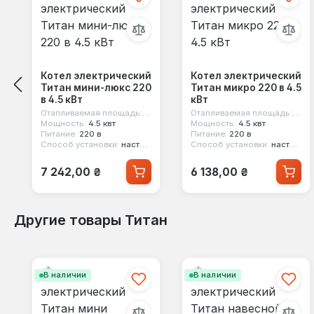
Котел электрический
Котел электрический
Титан мини-люкс 220
Титан микро 220 в 4.5
в 4.5 кВт
кВт
Отапливаемая площадь:
45 м²
Отапливаемая площадь:
45 м
Мощность:
4.5 квт
Мощность:
4.5 квт
Питание:
220 в
Питание:
220 в
Способ установки:
настенный
Способ установки:
настенный
Обычная цена:
Обычная цена:
7 242,00 ₴
6 138,00 ₴
Другие товары Титан
Пропустить галерею продуктов
В наличии
В наличии