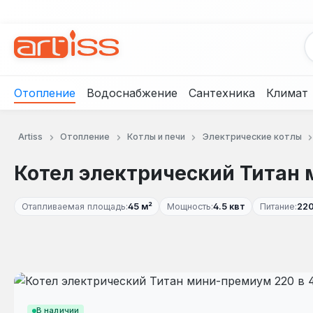
рейти к основному содержанию
Перейти к поиску
Перейти к основной навигации
Отопление
Водоснабжение
Сантехника
Климат
Artiss
Отопление
Котлы и печи
Электрические котлы
Котел электрический Титан 
Отапливаемая площадь:
45 м²
Мощность:
4.5 квт
Питание:
220
Пропустить галерею изображений
В наличии