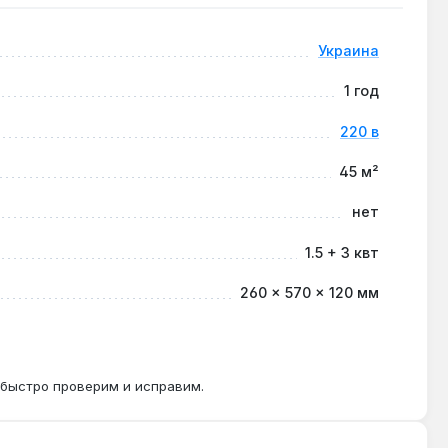
Украина
строить низкотемпературный режим 35-45 °C для
1 год
220 в
45 м²
настенный монтаж не требует отдельного
нет
1.5 + 3 квт
260 × 570 × 120 мм
 быстро проверим и исправим.