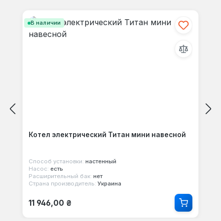
Пропустить галерею продуктов
В наличии
Котел электрический Титан мини навесной
Способ установки:
настенный
Насос:
есть
Расширительный бак:
нет
Страна производитель:
Украина
Обычная цена:
11 946,00 ₴