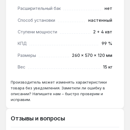
Электрический котел Титан мини-премium 6 кВт с
Расширительный бак
нет
настенным монтажом и габаритами 260×570×120
мм подходит для основного или резервного
Способ установки
настенный
отопления. Производство — Украина. Гарантия 1
год, доставка по Украине.
Ступени мощности
2 + 4 квт
КПД
99 %
Какой диаметр подключения к системе
отопления?
Размеры
260 × 570 × 120 мм
Патрубки имеют резьбу 1 дюйм, что
Вес
15 кг
совместимо с большинством стандартных
труб и фитингов для систем отопления.
Производитель может изменять характеристики
товара без уведомления. Заметили ли ошибку в
описании? Напишите нам – быстро проверим и
Можно ли использовать котел без
исправим.
циркуляционного насоса?
Нет — модель предназначена только для
систем с принудительной циркуляцией; без
Отзывы и вопросы
насоса теплоноситель не будет