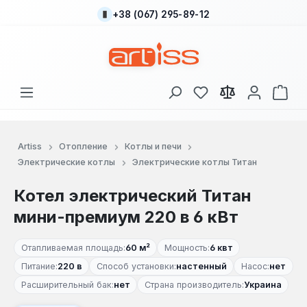
+38 (067) 295-89-12
Перейти к основному содержанию
У вас есть товары
В к
Artiss
Отопление
Котлы и печи
Электрические котлы
Электрические котлы Титан
Котел электрический Титан
мини-премиум 220 в 6 кВт
Отапливаемая площадь:
60 м²
Мощность:
6 квт
Питание:
220 в
Способ установки:
настенный
Насос:
нет
Расширительный бак:
нет
Страна производитель:
Украина