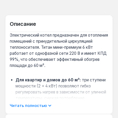
Описание
Электрический котел предназначен для отопления
помещений с принудительной циркуляцией
теплоносителя. Титан мини-премиум 6 кВт
работает от однофазной сети 220 В и имеет КПД
99%, что обеспечивает эффективный обогрев
площади до 60 м².
Для квартир и домов до 60 м²:
три ступени
мощности (2 + 4 кВт) позволяют гибко
регулировать нагрев в зависимости от уличной
температуры, снижая потребление
электроэнергии в межсезонье.
Читать полностью
Бесшумная работа в жилых комнатах:
электронная коммутация без механических