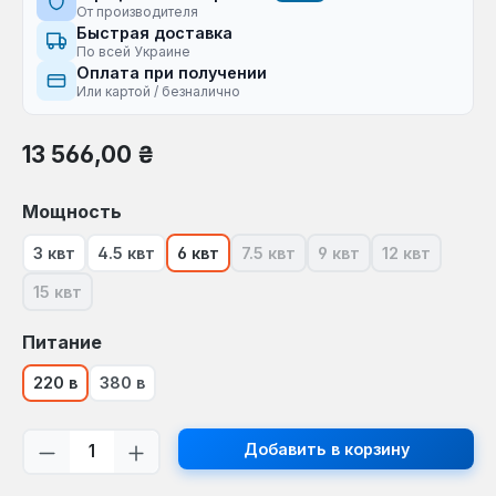
От производителя
Быстрая доставка
По всей Украине
Оплата при получении
Или картой / безналично
Обычная цена:
13 566,00 ₴
Выберите
Мощность
3 квт
4.5 квт
6 квт
7.5 квт
9 квт
12 квт
(В настоящее время эта опция
(В настоящее время 
(В настояще
15 квт
(В настоящее время эта опция недоступна.)
Выберите
Питание
220 в
380 в
Количество продукта: введите желаем
Добавить в корзину