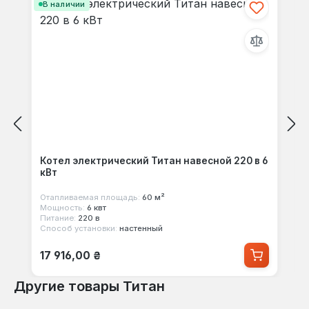
В наличии
Котел электрический Титан навесной 220 в 6
кВт
Отапливаемая площадь:
60 м²
Мощность:
6 квт
Питание:
220 в
Способ установки:
настенный
Обычная цена:
17 916,00 ₴
Другие товары Титан