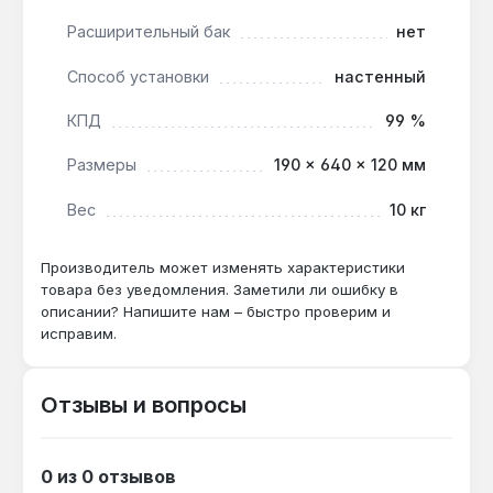
квартирах, частных домах или офисах площадью
Расширительный бак
нет
до 60 м². Компактные размеры 190 × 640 × 120 мм
и настенный монтаж упрощают установку в
Способ установки
настенный
ограниченном пространстве. Производство —
Украина. Гарантия 2 года, доставка по Украине.
КПД
99 %
Размеры
190 × 640 × 120 мм
Подходит ли для помещений с высокими
потолками?
Вес
10 кг
Да — мощность 6 кВт и КПД 99%
обеспечивают нагрев до 60 м² даже при
Производитель может изменять характеристики
товара без уведомления. Заметили ли ошибку в
высоте потолков до 3 м, но для больших
описании? Напишите нам – быстро проверим и
объёмов потребуется более мощная модель.
исправим.
Можно ли подключить к многотарифному
Отзывы и вопросы
счетчику?
Да — котел совместим с многотарифными
счетчиками, что позволяет программировать
0 из 0 отзывов