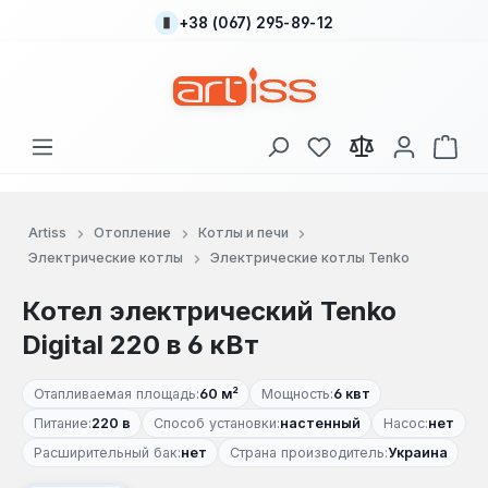
+38 (067) 295-89-12
Перейти к основному содержанию
У вас есть товары
В к
Artiss
Отопление
Котлы и печи
Электрические котлы
Электрические котлы Tenko
Котел электрический Tenko
Digital 220 в 6 кВт
Отапливаемая площадь:
60 м²
Мощность:
6 квт
Питание:
220 в
Способ установки:
настенный
Насос:
нет
Расширительный бак:
нет
Страна производитель:
Украина