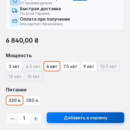
От производителя
Быстрая доставка
По всей Украине
Оплата при получении
Или картой / безналично
Обычная цена:
6 840,00 ₴
Выберите
Мощность
3 квт
4.5 квт
6 квт
7.5 квт
9 квт
10.5 квт
(В настоящее время эта опция недоступна.)
(В настоящ
12 квт
15 квт
(В настоящее время эта опция недоступна.)
(В настоящее время эта опция недоступна.)
Выберите
Питание
220 в
380 в
Количество продукта: введите желаем
Добавить в корзину