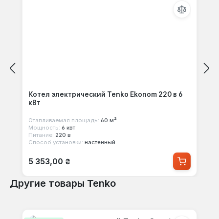
Котел электрический Tenko Ekonom 220 в 6
кВт
Отапливаемая площадь:
60 м²
Мощность:
6 квт
Питание:
220 в
Способ установки:
настенный
Обычная цена:
5 353,00 ₴
Другие товары Tenko
Пропустить галерею продуктов