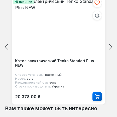
В наличии
Котел электрический Tenko Standart Plus
NEW
Способ установки:
настенный
Насос:
есть
Расширительный бак:
есть
Страна производитель:
Украина
Обычная цена:
20 378,00 ₴
Вам также может быть интересно