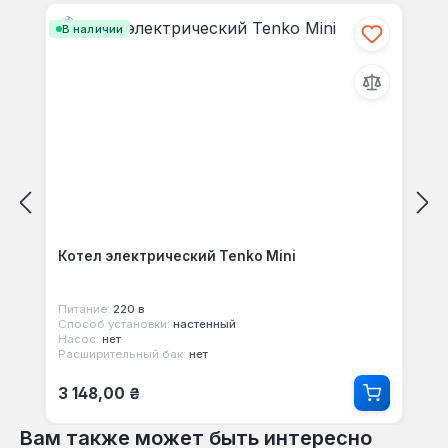
В наличии
Котел электрический Tenko Mini
Питание:
220 в
Способ установки:
настенный
Насос:
нет
Расширительный бак:
нет
Обычная цена:
3 148,00 ₴
Вам также может быть интересно