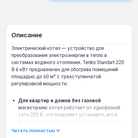
Описание
Электрический котел — устройство для
преобразования электроэнергии в тепло в
системах водяного отопления. Tenko Standart 220
В 6 кВт предназначен для обогрева помещений
площадью до 60 м² с трехступенчатой
регулировкой мощности.
Для квартир и домов без газовой
магистрали:
котел работает от однофазной
сети 220 В, что позволяет установить его в
большинстве жилых объектов без переделки
электропроводки.
Читать полностью
Экономия электроэнергии:
трехступенчатая