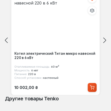
Котел электрический Титан микро навесной
220 в 6 кВт
Отапливаемая площадь:
60 м²
Мощность:
6 квт
Питание:
220 в
Способ установки:
настенный
Обычная цена:
10 002,00 ₴
Другие товары Tenko
Пропустить галерею продуктов