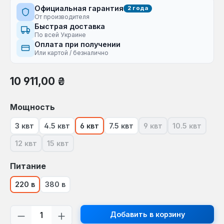
Официальная гарантия
2 года
От производителя
Быстрая доставка
По всей Украине
Оплата при получении
Или картой / безналично
Обычная цена:
10 911,00 ₴
Выберите
Мощность
3 квт
4.5 квт
6 квт
7.5 квт
9 квт
10.5 квт
(В настоящее время 
(В настоящ
12 квт
15 квт
(В настоящее время эта опция недоступна.)
(В настоящее время эта опция недоступна.)
Выберите
Питание
220 в
380 в
Количество продукта: введите желаем
Добавить в корзину