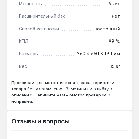
Мощность
6 квт
на 3 атм.
Расширительный бак
нет
Котел подходит для основного или резервного
Способ установки
настенный
отопления жилых домов, квартир, офисов и дач с
закрытой системой отопления. Компактные
КПД
99 %
размеры 260×650×190 мм и настенный монтаж
упрощают установку в ограниченном
Размеры
260 × 650 × 190 мм
пространстве. Производство — Украина. Гарантия
2 года, доставка по Украине.
Вес
15 кг
Производитель может изменять характеристики
Подходит ли котел для системы «теплый
товара без уведомления. Заметили ли ошибку в
пол»?
описании? Напишите нам – быстро проверим и
исправим.
Да — возможность подключения внешнего
термостата и низкотемпературного контура
позволяет использовать котел с теплыми
Отзывы и вопросы
полами через смесительный узел.