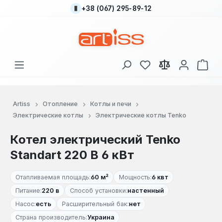
+38 (067) 295-89-12
Перейти к основному содержанию
У вас есть товары
В к
Artiss
Отопление
Котлы и печи
Электрические котлы
Электрические котлы Tenko
Котел электрический Tenko
Standart 220 В 6 кВт
Отапливаемая площадь:
60 м²
Мощность:
6 квт
Питание:
220 в
Способ установки:
настенный
Насос:
есть
Расширительный бак:
нет
Страна производитель:
Украина