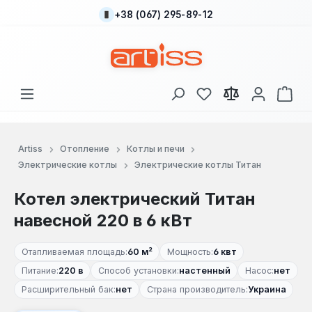
+38 (067) 295-89-12
Перейти к основному содержанию
У вас есть товары
В к
Artiss
Отопление
Котлы и печи
Электрические котлы
Электрические котлы Титан
Котел электрический Титан
навесной 220 в 6 кВт
Отапливаемая площадь:
60 м²
Мощность:
6 квт
Питание:
220 в
Способ установки:
настенный
Насос:
нет
Расширительный бак:
нет
Страна производитель:
Украина