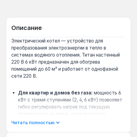
Описание
Электрический котел — устройство для
преобразования электроэнергии в тепло в
системах водяного отопления. Титан настенный
220 В 6 кВт предназначен для обогрева
помещений до 60 м² и работает от однофазной
сети 220 В.
Для квартир и домов без газа:
мощность 6
кВт с тремя ступенями (2, 4, 6 кВт) позволяет
гибко регулировать нагрев под текущую
температуру на улице, снижая расход
электроэнергии в межсезонье.
Читать полностью
Совместимость с закрытыми системами
отопления:
котел рассчитан на