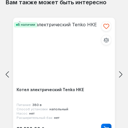
Вам также может быть интересно
Пропустить галерею продуктов
В наличии
Котел электрический Tenko НКЕ
Питание:
380 в
Способ установки:
напольный
Насос:
нет
Расширительный бак:
нет
Обычная цена: