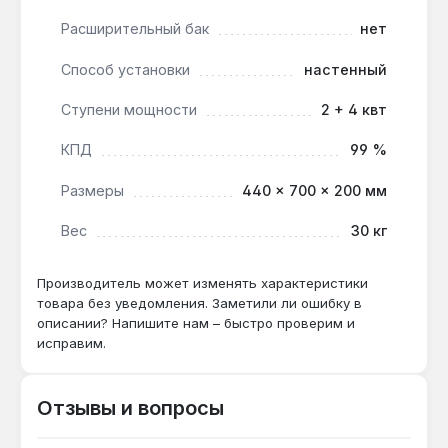
коммерческих помещений до 60 м², где нет
Расширительный бак
нет
газоснабжения или нужно резервное
электрическое отопление. Гарантия 1 год,
Способ установки
настенный
доставка по Украине.
Ступени мощности
2 + 4 квт
Подходит ли для системы с естественной
КПД
99 %
циркуляцией?
Размеры
440 × 700 × 200 мм
Нет — котел рассчитан только на
принудительную циркуляцию (насос не
Вес
30 кг
входит в комплект), поэтому для
гравитационных систем потребуется
Производитель может изменять характеристики
дополнительный циркуляционный насос.
товара без уведомления. Заметили ли ошибку в
описании? Напишите нам – быстро проверим и
исправим.
Как часто нужно обслуживать ТЭНы?
При жёсткой воде (>7 °dH) рекомендуется
ежегодная промывка теплообменника —
Отзывы и вопросы
иначе накипь снижает теплопередачу и