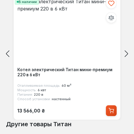
В наличии
Котел электрический Титан мини-премиум
220 в 6 кВт
Отапливаемая площадь:
60 м²
Мощность:
6 квт
Питание:
220 в
Способ установки:
настенный
Обычная цена:
13 566,00 ₴
Другие товары Титан