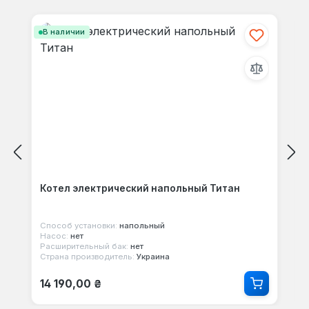
Пропустить галерею продуктов
В наличии
Котел электрический напольный Титан
Способ установки:
напольный
Насос:
нет
Расширительный бак:
нет
Страна производитель:
Украина
Обычная цена:
14 190,00 ₴