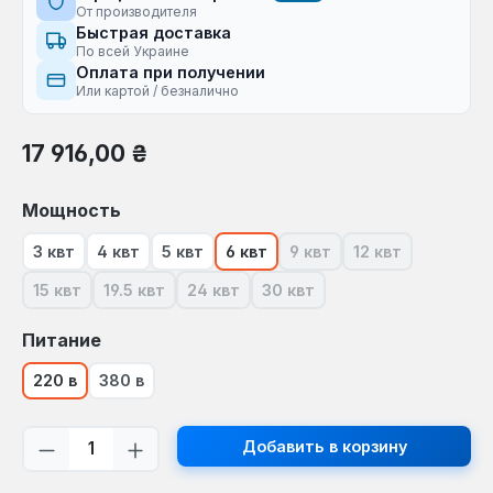
От производителя
Быстрая доставка
По всей Украине
Оплата при получении
Или картой / безналично
Обычная цена:
17 916,00 ₴
Выберите
Мощность
3 квт
4 квт
5 квт
6 квт
9 квт
12 квт
(В настоящее время эта
(В настоящее в
15 квт
19.5 квт
24 квт
30 квт
(В настоящее время эта опция недоступна.)
(В настоящее время эта опция недоступна.)
(В настоящее время эта опция недост
(В настоящее время эта оп
Выберите
Питание
220 в
380 в
Количество продукта: введите желаем
Добавить в корзину