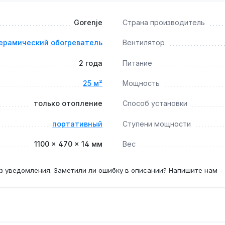
Gorenje
Страна производитель
щений, степень защиты не указана, поэтому установка во в
ерамический обогреватель
Вентилятор
2 года
Питание
4 недели при активном использовании — это сохраняет эфф
25 м²
Мощность
только отопление
Способ установки
портативный
Ступени мощности
1100 × 470 × 14 мм
Вес
з уведомления. Заметили ли ошибку в описании? Напишите нам –