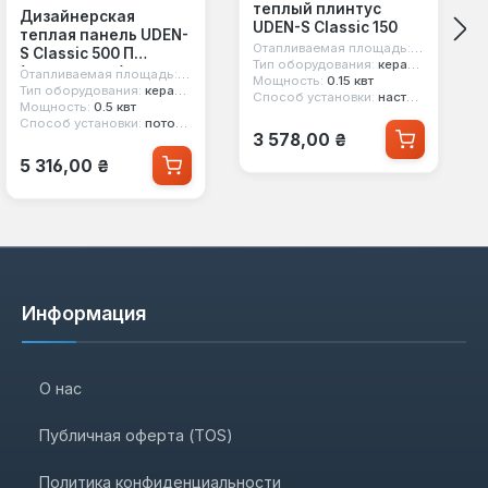
теплый плинтус
Дизайнерская
UDEN-S Classic 150
теплая панель UDEN-
Отапливаемая площадь:
3.6 м²
S Classic 500 П
Тип оборудования:
керамический обогреватель
(потолочная)
Отапливаемая площадь:
10 м²
Мощность:
0.15 квт
Тип оборудования:
керамический обогреватель
Способ установки:
настенный
Мощность:
0.5 квт
Способ установки:
потолочный
Обычная цена:
3 578,00 ₴
Обычная цена:
5 316,00 ₴
Информация
О нас
Публичная оферта (TOS)
Политика конфиденциальности