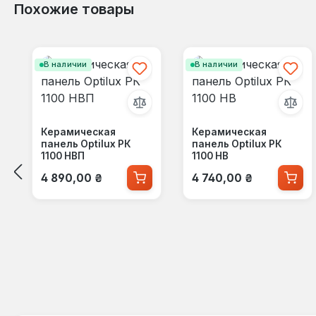
Похожие товары
Пропустить галерею продуктов
В наличии
В наличии
Керамическая
Керамическая
панель Optilux РК
панель Optilux РК
1100 НВП
1100 НВ
Обычная цена:
Обычная цена:
4 890,00 ₴
4 740,00 ₴