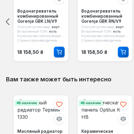
Водонагреватель
Водонагреватель
комбинированный
комбинированный
Gorenje GBK LN/V9
Gorenje GBK RN/V9
Способ установки:
вертикальный
Способ установки:
вертикальный
Встроенный ТЭН:
есть
Встроенный ТЭН:
есть
Количество теплообменников:
1
Количество теплообменников:
Страна производитель:
Сербия
Страна производитель:
Серб
Обычная цена:
Обычная цена:
18 158,50 ₴
18 158,50 ₴
Вам также может быть интересно
Пропустить галерею продуктов
В наличии
В наличии
Масляный радиатор
Керамическая