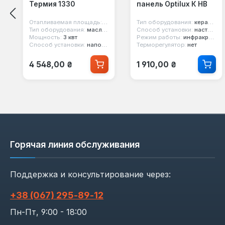
Термия 1330
панель Optilux К НВ
Отапливаемая площадь:
25 м²
Тип оборудования:
керамический обогреватель
Тип оборудования:
масляный обогреватель
Способ установки:
настенный
Мощность:
3 квт
Режим работы:
инфракрасный
Способ установки:
напольный
Терморегулятор:
нет
Обычная цена:
Обычная цена:
4 548,00 ₴
1 910,00 ₴
Горячая линия обслуживания
Поддержка и консультирование через:
+38 (067) 295‑89‑12
Пн-Пт, 9:00 - 18:00