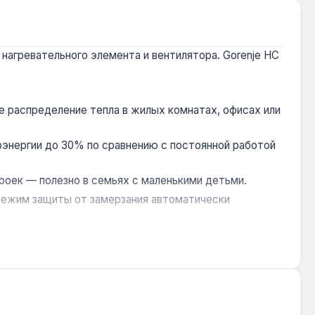
агревательного элемента и вентилятора. Gorenje HC
 распределение тепла в жилых комнатах, офисах или
энергии до 30% по сравнению с постоянной работой
роек — полезно в семьях с маленькими детьми.
режим защиты от замерзания автоматически
я, например, для проветривания летом.
 Портативная конструкция (вес 6.7 кг, габариты
оставка по Украине.