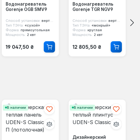
Водонагреватель
Водонагреватель
Gorenje OGB SMV9
Gorenje TGR NGV9
Способ установки:
вертикальный
Способ установки:
вертикальный
Тип ТЭНа:
«сухой»
Тип ТЭНа:
«мокрый»
Форма:
прямоугольная
Форма:
круглая
Мощность:
2 квт
Мощность:
2 квт
Обычная цена:
Обычная цена:
19 047,50 ₴
12 805,50 ₴
В наличии
В наличии
Дизайнерский