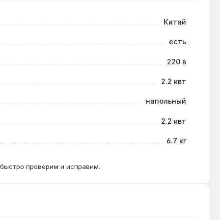
Китай
лажных зонах не рекомендуется.
есть
220 в
ективность обогрева и предотвращает перегрев.
2.2 квт
напольный
2.2 квт
6.7 кг
 быстро проверим и исправим.