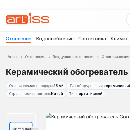
рейти к основному содержанию
Перейти к поиску
Перейти к основной навигации
Отопление
Водоснабжение
Сантехника
Климат
Artiss
Отопление
Воздушное отопление
Электрические
Керамический обогреватель 
Отапливаемая площадь:
25 м²
Тип оборудования:
керамически
Страна производитель:
Китай
Тип:
портативный
Пропустить галерею изображений
Нет в наличии