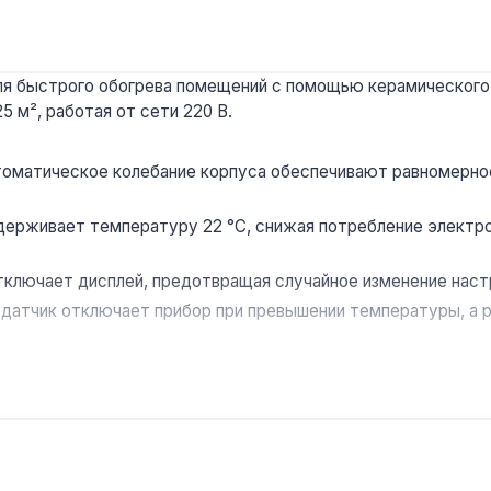
я быстрого обогрева помещений с помощью керамического н
 м², работая от сети 220 В.
томатическое колебание корпуса обеспечивают равномерное
ерживает температуру 22 °C, снижая потребление электро
тключает дисплей, предотвращая случайное изменение наст
датчик отключает прибор при превышении температуры, а 
агрева — универсальность для круглогодичного использовани
 25 м², офисов или дач как дополнительный источник тепла.
ду помещениями. Производство — Китай. Гарантия 2 года, д