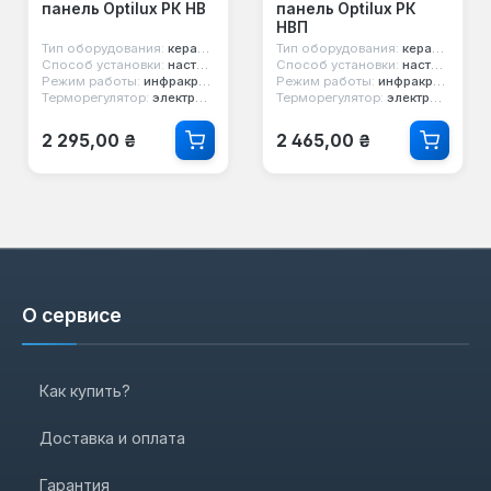
панель Optilux РК НВ
панель Optilux РК
НВП
Тип оборудования:
керамический обогреватель
Тип оборудования:
керамический обогреватель
Способ установки:
настенный
Способ установки:
настенный
Режим работы:
инфракрасный
Режим работы:
инфракрасный
Терморегулятор:
электронный
Терморегулятор:
электронный
Обычная цена:
Обычная цена:
2 295,00 ₴
2 465,00 ₴
О сервисе
Как купить?
Доставка и оплата
Гарантия