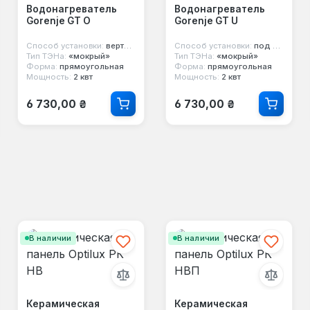
Водонагреватель
Водонагреватель
Gorenje GT O
Gorenje GT U
Способ установки:
вертикальный, над мойкой
Способ установки:
под мойку
Тип ТЭНа:
«мокрый»
Тип ТЭНа:
«мокрый»
Форма:
прямоугольная
Форма:
прямоугольная
Мощность:
2 квт
Мощность:
2 квт
1
ия
Обычная цена:
Обычная цена:
6 730,00 ₴
6 730,00 ₴
В наличии
В наличии
Керамическая
Керамическая