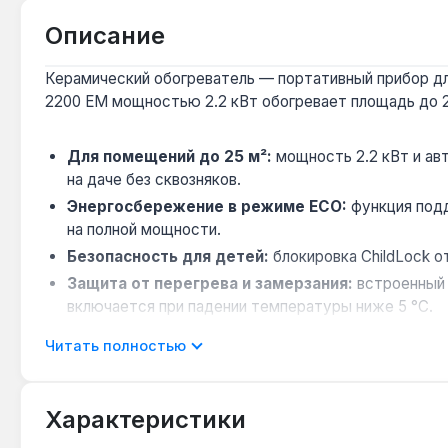
Описание
Керамический обогреватель — портативный прибор дл
2200 EM мощностью 2.2 кВт обогревает площадь до 25
Для помещений до 25 м²:
мощность 2.2 кВт и ав
на даче без сквозняков.
Энергосбережение в режиме ECO:
функция подд
на полной мощности.
Безопасность для детей:
блокировка ChildLock о
Защита от перегрева и замерзания:
встроенный 
включается при падении температуры ниже 5 °C.
Два режима работы:
обогрев и вентиляция без н
Читать полностью
Обогреватель подходит для жилых комнат площадью до
1100×470×14 мм) позволяет легко перемещать его меж
Характеристики