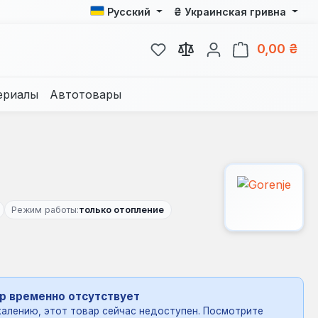
₴
Русский
Украинская гривна
У вас есть товары из спис
В к
0,00 ₴
ериалы
Автотовары
Режим работы:
только отопление
р временно отсутствует
алению, этот товар сейчас недоступен. Посмотрите