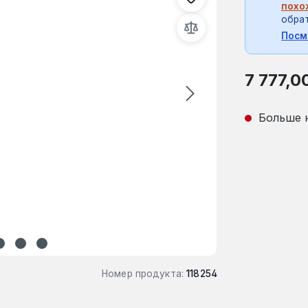
похо
обрат
Посм
Обычная це
7 777,0
Больше 
Номер продукта:
118254