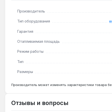
Подходит ли для ванной комнаты?
Производитель
Нет — прибор предназначен только для сухих поме
Тип оборудования
к
Как часто нужно чистить фильтр?
Гарантия
Фильтр рекомендуется очищать от пыли каждые 2-
Отапливаемая площадь
Режим работы
Тип
Размеры
Производитель может изменять характеристики товара бе
Отзывы и вопросы