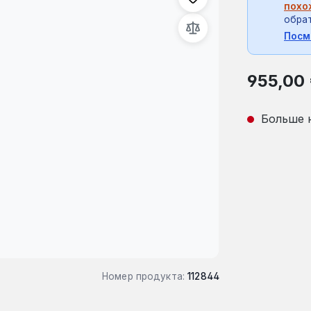
похо
обрат
Посм
Обычная це
955,00
Больше 
Номер продукта:
112844