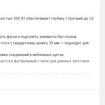
остью 500 Вт обеспечивает глубину строгания до 1,5
мать фаски и подгонять элементы без сколов.
тся к стандартному шлангу 35 мм — подходит для
товки соединений в мебельных щитах.
ается в фуговальный станок для длинных заготовок.
а также для точной подгонки дверей и оконных рам.
для больших объёмов рекомендуется делать