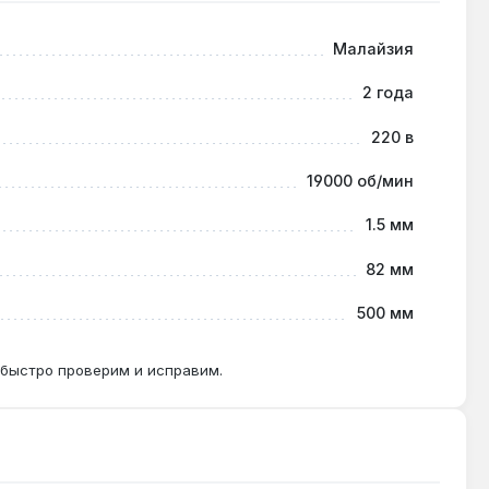
Малайзия
2 года
 фиксатор и установить новый комплект. Ресурс
220 в
19000 об/мин
1.5 мм
82 мм
500 мм
 быстро проверим и исправим.