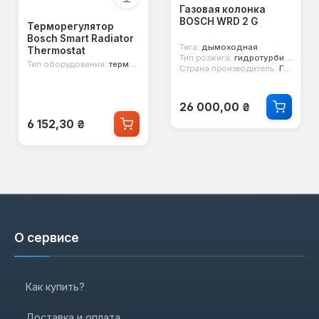
Газовая колонка
BOSCH WRD 2 G
Терморегулятор
Bosch Smart Radiator
Тяга:
дымоходная
Thermostat
Тип розжига:
гидротурбина
Тип оборудования:
термоголовка
Страна производитель:
Германия
Обычная цена:
26 000,00 ₴
Обычная цена:
6 152,30 ₴
О сервисе
Как купить?
Доставка и оплата