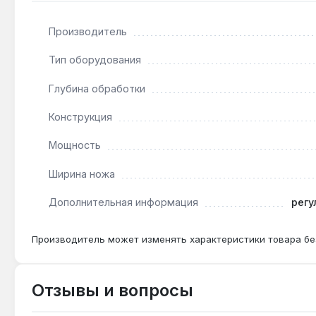
несколько проходов с меньшей глубиной.
Производитель
Как часто менять ножи WoodRazor?
Тип оборудования
Запатентованная система позволяет заменять нож
зависит от твёрдости древесины: для мягких пород
Глубина обработки
Конструкция
Мощность
Ширина ножа
Дополнительная информация
регу
Производитель может изменять характеристики товара бе
Отзывы и вопросы