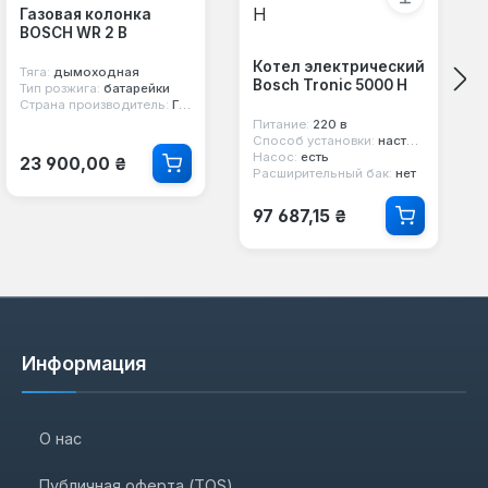
Газовая колонка
BOSCH WR 2 B
Котел электрический
Тяга:
дымоходная
Bosch Tronic 5000 H
Тип розжига:
батарейки
Страна производитель:
Германия
Питание:
220 в
Способ установки:
настенный
Обычная цена:
Насос:
есть
23 900,00 ₴
Расширительный бак:
нет
Обычная цена:
97 687,15 ₴
Информация
О нас
Публичная оферта (TOS)