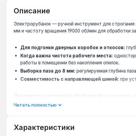
Описание
Электрорубанок — ручной инструмент для строгания 
мм и частоту вращения 19000 об/мин для обработки з
Для подгонки дверных коробок и откосов:
глуб
Когда важна чистота рабочего места:
односторо
работы в помещении без накопления опилок.
Выборка паза до 8 мм:
регулируемая глубина паз
Совместимость с направляющей шиной:
при ус
Применяется для разовой обработки бруса и досок, у
Производство — Малайзия. Гарантия 2 года, доставка 
Читать полностью
Подходит ли для строгания твёрдых пород (дуб
Характеристики
Да — мощность 500 Вт и частота 19000 об/мин обе