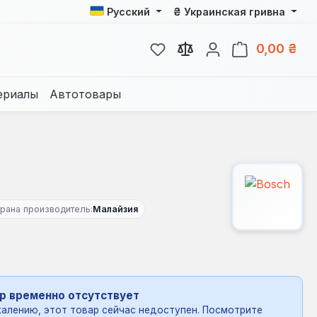
₴
Русский
Украинская гривна
У вас есть товары из спис
В к
0,00 ₴
ериалы
Автотовары
рана производитель:
Малайзия
р временно отсутствует
алению, этот товар сейчас недоступен. Посмотрите