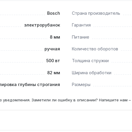
Bosch
Страна производитель
электрорубанок
Гарантия
и без дополнительных инструментов — достаточно ослабить
 (сосна) — до 500 м², для твёрдых — до 200 м².
8 мм
Питание
ручная
Количество оборотов
500 вт
Толщина стружки
82 мм
Ширина обработки
лировка глубины строгания
Размеры
з уведомления. Заметили ли ошибку в описании? Напишите нам –