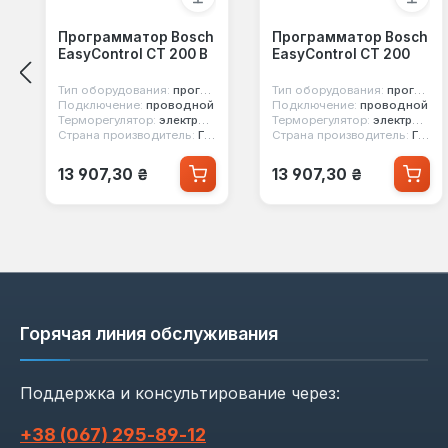
Программатор Bosch
Программатор Bosch
EasyControl CT 200 B
EasyControl CT 200
Тип оборудования:
программатор
Тип оборудования:
программатор
Подключение:
проводной
Подключение:
проводной
Терморегулятор:
электронный
Терморегулятор:
электронный
Страна производитель:
Германия
Страна производитель:
Германия
Обычная цена:
Обычная цена:
13 907,30 ₴
13 907,30 ₴
Горячая линия обслуживания
Поддержка и консультирование через:
+38 (067) 295‑89‑12