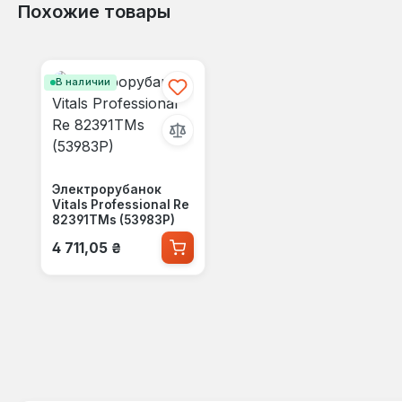
Похожие товары
Пропустить галерею продуктов
В наличии
Электрорубанок
Vitals Professional Re
82391TMs (53983P)
Обычная цена:
4 711,05 ₴