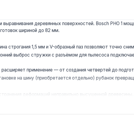
и выравнивания деревянных поверхностей. Bosch PHO 1 мощн
аготовок шириной до 82 мм.
ина строгания 1,5 мм и V-образный паз позволяют точно сни
нний выброс стружки с разъёмом для пылесоса подключае
а расширяет применение — от создания четвертей до подго
тановке на шину (приобретается отдельно) рубанок превращ
странения деформаций неправильно высушенной древесины, 
по Украине.
, бук)?
спечивают съём до 1,5 мм за проход при ширине 82 мм, но 