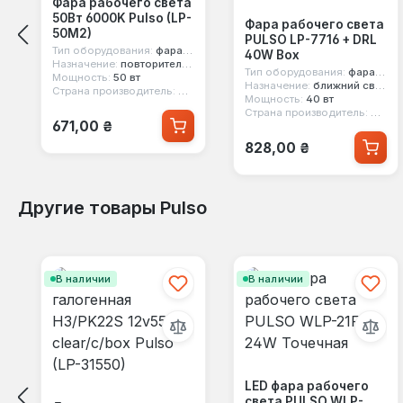
Фара рабочего света
50Вт 6000K Pulso (LP-
Фара рабочего света
50M2)
PULSO LP-7716 + DRL
Тип оборудования:
фара рабочего света
40W Box
Назначение:
повторители поворотов
Тип оборудования:
фара рабочего света
Мощность:
50 вт
Назначение:
ближний свет, дальний свет, дхо
Страна производитель:
Китай
Мощность:
40 вт
Страна производитель:
Китай
Обычная цена:
671,00 ₴
Обычная цена:
828,00 ₴
Другие товары Pulso
Пропустить галерею продуктов
В наличии
В наличии
LED фара рабочего
света PULSO WLP-