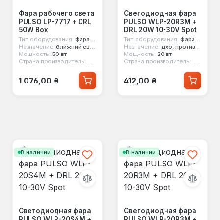
Фара рабочего света
Светодиодная фара
PULSO LP-7717 + DRL
PULSO WLP-20R3M +
50W Box
DRL 20W 10-30V Spot
Тип оборудования:
фара рабочего света
Тип оборудования:
фара рабочего света
Назначение:
ближний свет, дальний свет, дхо
Назначение:
дхо, противотуманный свет
Мощность:
50 вт
Мощность:
20 вт
Страна производитель:
Китай
Страна производитель:
Китай
Обычная цена:
Обычная цена:
1 076,00 ₴
412,00 ₴
В наличии
В наличии
Светодиодная фара
Светодиодная фара
PULSO WLP-20S4M +
PULSO WLP-20R3M +