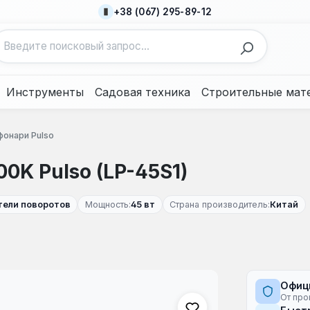
+38 (067) 295-89-12
Инструменты
Садовая техника
Строительные мат
фонари Pulso
0K Pulso (LP-45S1)
тели поворотов
Мощность:
45 вт
Страна производитель:
Китай
Офиц
От про