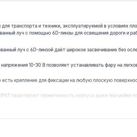
для транспорта и техники, эксплуатируемой в условиях пло
анный луч с помощью 6D-линзы для освещения дороги и раб
ванный луч с 6D-линзой даёт широкое засвечивание без осл
 напряжения 10-30 В позволяет устанавливать фару на легко
 есть крепление для фиксации на любую плоскую поверхнос
IP67 гарантирует герметичность корпуса даже при мойке 
на для постоянного использования как основной головной с
ую технику (комбайны, тракторы), строительные машины (эк