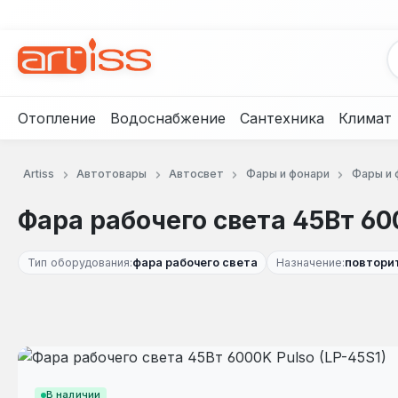
рейти к основному содержанию
Перейти к поиску
Перейти к основной навигации
Отопление
Водоснабжение
Сантехника
Климат
Artiss
Автотовары
Автосвет
Фары и фонари
Фары и 
Фара рабочего света 45Вт 600
Тип оборудования:
фара рабочего света
Назначение:
повтори
Пропустить галерею изображений
В наличии