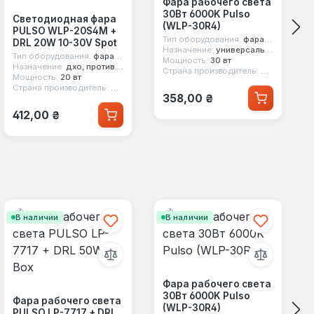
Фара рабочего света
30Вт 6000K Pulso
Светодиодная фара
(WLP-30R4)
PULSO WLP-20S4M +
Тип оборудования:
фара рабочего света
DRL 20W 10-30V Spot
Назначение:
универсальное
Тип оборудования:
фара рабочего света
Мощность:
30 вт
Назначение:
дхо, противотуманный свет
Страна производитель:
Китай
Мощность:
20 вт
Страна производитель:
Китай
Обычная цена:
358,00 ₴
Обычная цена:
412,00 ₴
В наличии
В наличии
Фара рабочего света
30Вт 6000K Pulso
Фара рабочего света
(WLP-30R4)
PULSO LP-7717 + DRL