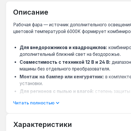
Описание
Рабочая фара — источник дополнительного освещения 
цветовой температурой 6000K формирует комбиниров
Для внедорожников и квадроциклов:
комбиниро
дополнительный ближний свет на бездорожье.
Совместимость с техникой 12 В и 24 В:
диапазон
машины без отдельного преобразователя.
Монтаж на бампер или кенгурятник:
в комплекте
установки.
Для регионов с пылью и влагой:
степень защиты 
сплав не подвержен коррозии.
Читать полностью
Ограничение использования:
фара не предназначе
дополнительное или рабочее освещение.
Характеристики
Фара подходит для установки на сельскохозяйственн