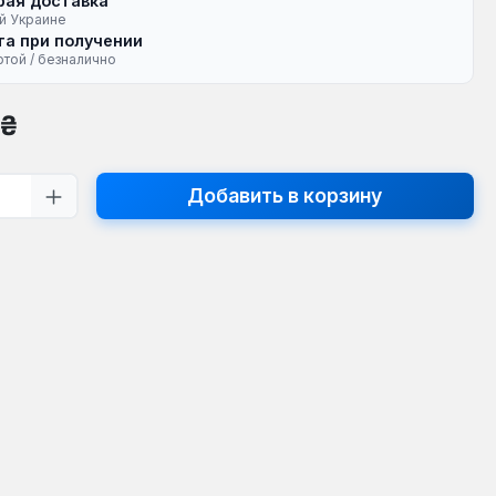
рая доставка
й Украине
а при получении
ртой / безналично
на:
 ₴
тво продукта: введите желаемое кол
Добавить в корзину