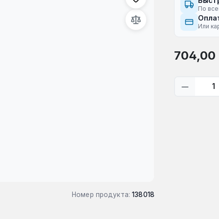
Быст
По все
Оплат
Или ка
Обычная це
704,00
Количес
Номер продукта:
138018