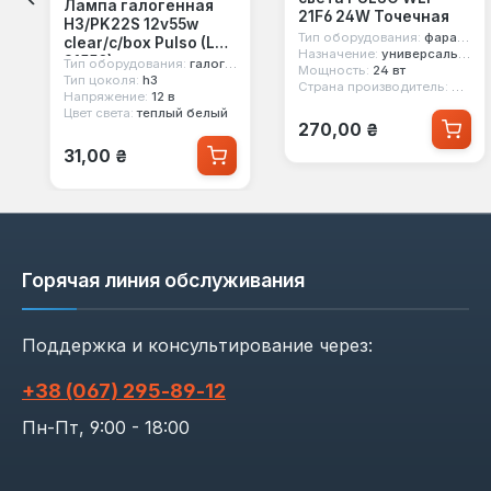
Лампа галогенная
21F6 24W Точечная
H3/PK22S 12v55w
Тип оборудования:
фара рабочего света
clear/c/box Pulso (LP-
Назначение:
универсальное
31550)
Тип оборудования:
галогенная лампа
Мощность:
24 вт
Тип цоколя:
h3
Страна производитель:
Китай
Напряжение:
12 в
Цвет света:
теплый белый
Обычная цена:
270,00 ₴
Обычная цена:
31,00 ₴
Горячая линия обслуживания
Поддержка и консультирование через:
+38 (067) 295‑89‑12
Пн-Пт, 9:00 - 18:00