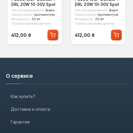
DRL 20W 10-30V Spot
DRL 20W 10-30V Spot
Тип оборудования:
фара рабочего света
Тип оборудования:
фара рабочего света
Назначение:
противотуманный свет, дхо
Назначение:
противотуманный свет, дхо
Мощность:
20 вт
Мощность:
20 вт
Страна производитель:
Китай
Страна производитель:
Китай
Обычная цена:
Обычная цена:
412,00 ₴
412,00 ₴
О сервисе
Как купить?
Доставка и оплата
Гарантия