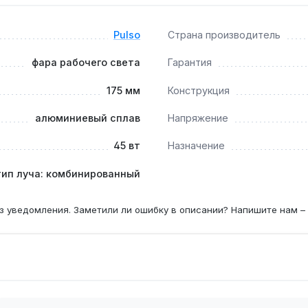
 Гарантия 1 год, доставка по Украине.
Pulso
Страна производитель
к противотуманную?
фара рабочего света
Гарантия
 6000K обеспечивают белый свет, который не ослепляет вс
175 мм
Конструкция
верьте требования ПДР Украины.
алюминиевый сплав
Напряжение
45 вт
Назначение
ый ток составляет примерно 3,75 А — это позволяет подклю
5 А.
тип луча: комбинированный
з уведомления. Заметили ли ошибку в описании? Напишите нам –