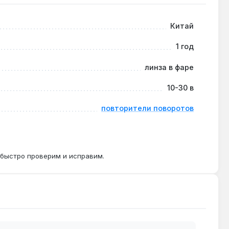
Китай
1 год
тречный транспорт, но для сертифицированного
линза в фаре
10-30 в
повторители поворотов
чать фару к штатной проводке без дополнительного
 быстро проверим и исправим.