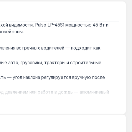
хой видимости. Pulso LP-45S1 мощностью 45 Вт и
очей зоны.
епления встречных водителей — подходит как
вые авто, грузовики, тракторы и строительные
ть — угол наклона регулируется вручную после
под давлением или работе в дождь — алюминиевый
вет на дорогах общего пользования — только как
скаваторы, погрузчики) и внедорожники для