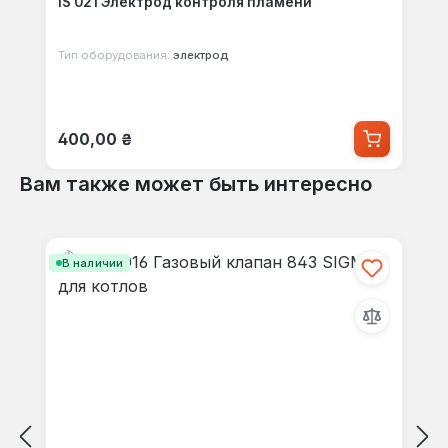
IS 021 Электрод контроля пламени
Тип оборудования:
электрод
Обычная цена:
400,00 ₴
Вам также может быть интересно
Пропустить галерею продуктов
В наличии