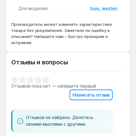
Универсальный монтаж:
входной и выходной
патрубки могут иметь наружную или
Для моделей
baxi
,
westen
внутреннюю резьбу либо фланцевое крепление
— упрощает установку в разных
Производитель может изменять характеристики
модификациях котлов.
товара без уведомления. Заметили ли ошибку в
описании? Напишите нам – быстро проверим и
исправим.
Применяется для профессионального сервисного
обслуживания и ремонта настенных газовых
котлов. Производство — Италия. Гарантия 1 год,
Отзывы и вопросы
доставка по Украине.
Средний рейтинг 0 из 5 звезд
Отзывов пока нет — напишите первый
Подходит ли для котлов Baxi Luna?
Написать отзыв
Да — клапан 845 SIGMA совместим с
моделями Baxi и Westen, включая серии Luna
и Pigma, благодаря универсальным патрубкам
с резьбой 3/4".
Отзывов не найдено. Делитесь
своими мыслями с другими.