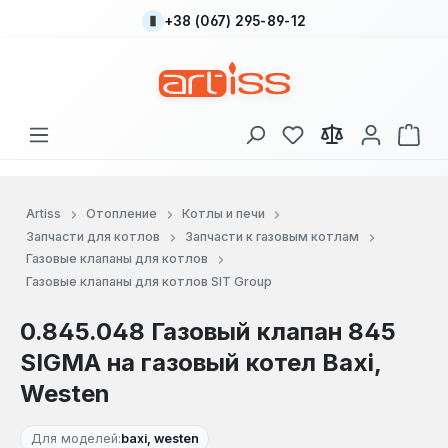
+38 (067) 295-89-12
Перейти к основному содержанию
У вас есть товары
В к
Artiss
Отопление
Котлы и печи
Запчасти для котлов
Запчасти к газовым котлам
Газовые клапаны для котлов
Газовые клапаны для котлов SIT Group
0.845.048 Газовый клапан 845
SIGMA на газовый котел Baxi,
Westen
Для моделей:
baxi, westen