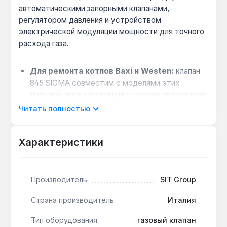
автоматическими запорными клапанами,
регулятором давления и устройством
электрической модуляции мощности для точного
расхода газа.
Для ремонта котлов Baxi и Westen:
клапан
845 SIGMA совместим с моделями этих
брендов, восстанавливая штатную подачу газа
при замене оригинального узла.
Читать полностью
Плавная регулировка мощности:
электрический модулятор изменяет
Характеристики
производительность горелки в широком
диапазоне, снижая расход топлива при
частичных нагрузках.
Производитель
SIT Group
Настройка выходного давления:
встроенный регулятор позволяет установить
Страна производитель
Италия
максимальный и минимальный уровень
давления газа для стабильной работы пальника.
Тип оборудования
газовый клапан